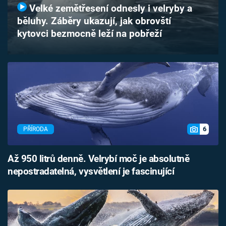
Velké zemětřesení odnesly i velryby a
Časopis
běluhy. Záběry ukazují, jak obrovští
kytovci bezmocně leží na pobřeží
Sledujte prima+
Přihlášení
Sledujte nás
6
PŘÍRODA
Až 950 litrů denně. Velrybí moč je absolutně
nepostradatelná, vysvětlení je fascinující