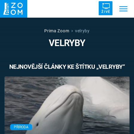
ŽIVĚ
Trendy:
ZRÁDCI
UFO
DRUHÁ SVĚTOVÁ VÁLKA
Prima Zoom
velryby
VELRYBY
ZÁHADY
VETŘELCI DÁVNOVĚKU
NEJNOVĚJŠÍ ČLÁNKY KE ŠTÍTKU „VELRYBY“
Témata
Témata
Pořady
TV Program
PŘÍRODA