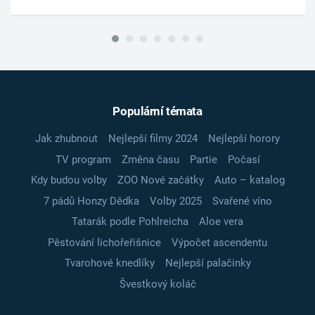
Populární témata
Jak zhubnout
Nejlepší filmy 2024
Nejlepší horory
TV program
Změna času
Partie
Počasí
Kdy budou volby
ZOO Nové začátky
Auto – katalog
7 pádů Honzy Dědka
Volby 2025
Svařené víno
Tatarák podle Pohlreicha
Aloe vera
Pěstování lichořeřišnice
Výpočet ascendentu
Tvarohové knedlíky
Nejlepší palačinky
Švestkový koláč