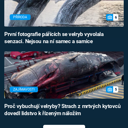
6
PŘÍRODA
První fotografie pářících se velryb vyvolala
senzaci. Nejsou na ní samec a samice
5
ZAJÍMAVOSTI
Proč vybuchují velryby? Strach z mrtvých kytovců
dovedl lidstvo k řízeným náložím