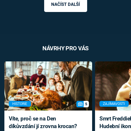
NAČÍST DALŠÍ
NÁVRHY PRO VÁS
5
HISTORIE
ZAJÍMAVOSTI
Víte, proč se na Den
Smrt Freddie
díkůvzdání jí zrovna krocan?
Hudební ikon