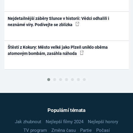
Nejdetailnější záběry Slunce v historii: Vědci odhalili i
neznámé víry. Podívejte se zblízka
Štěstí z Kokury: Město velké jako Plzeň uniklo oběma
atomovým bombám, zasáhla náhoda
Populární témata
Jak zhubnout
Nejlepší filmy 2024
Nejlepší horory
TV program
Změna času
Partie
Počasí