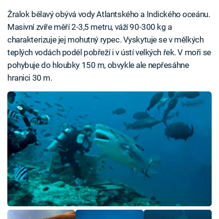
Žralok bělavý obývá vody Atlantského a Indického oceánu.
Masivní zvíře měří 2-3,5 metru, váží 90-300 kg a
charakterizuje jej mohutný rypec. Vyskytuje se v mělkých
teplých vodách podél pobřeží i v ústí velkých řek. V moři se
pohybuje do hloubky 150 m, obvykle ale nepřesáhne
hranici 30 m.