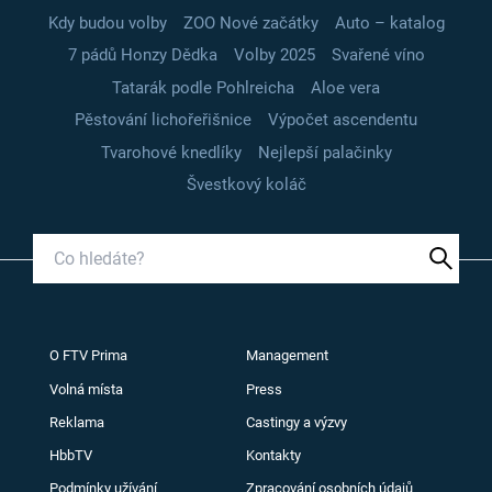
Kdy budou volby
ZOO Nové začátky
Auto – katalog
7 pádů Honzy Dědka
Volby 2025
Svařené víno
Tatarák podle Pohlreicha
Aloe vera
Pěstování lichořeřišnice
Výpočet ascendentu
Tvarohové knedlíky
Nejlepší palačinky
Švestkový koláč
O FTV Prima
Management
Volná místa
Press
Reklama
Castingy a výzvy
HbbTV
Kontakty
Podmínky užívání
Zpracování osobních údajů