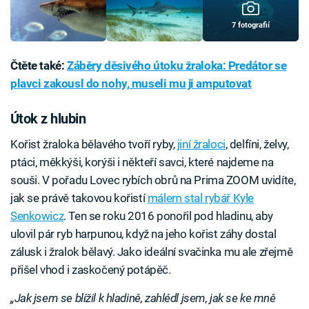
7 fotografií
Čtěte také:
Záběry děsivého útoku žraloka: Predátor se
plavci zakousl do nohy, museli mu ji amputovat
Útok z hlubin
Kořist žraloka bělavého tvoří ryby,
jiní žraloci
, delfíni, želvy,
ptáci, měkkýši, korýši i někteří savci, které najdeme na
souši. V pořadu Lovec rybích obrů na Prima ZOOM uvidíte,
jak se právě takovou kořistí
málem stal rybář Kyle
Senkowicz
. Ten se roku 2016 ponořil pod hladinu, aby
ulovil pár ryb harpunou, když na jeho kořist záhy dostal
zálusk i žralok bělavý. Jako ideální svačinka mu ale zřejmě
přišel vhod i zaskočený potápěč.
„Jak jsem se blížil k hladině, zahlédl jsem, jak se ke mně