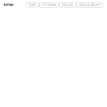
ŠTÍTKY
RYBY
FTV PRIMA
ŽRALOCI
ŽRALOK BĚLAVÝ