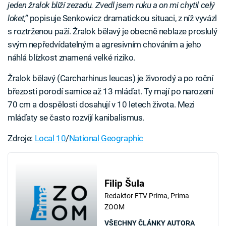
jeden žralok blíží zezadu. Zvedl jsem ruku a on mi chytil celý
loket,“
popisuje Senkowicz dramatickou situaci, z níž vyvázl
s roztrženou paží. Žralok bělavý je obecně neblaze proslulý
svým nepředvídatelným a agresivním chováním a jeho
náhlá blízkost znamená velké riziko.
Žralok bělavý (Carcharhinus leucas) je živorodý a po roční
březosti porodí samice až 13 mláďat. Ty mají po narození
70 cm a dospělosti dosahují v 10 letech života. Mezi
mláďaty se často rozvíjí kanibalismus.
Zdroje:
Local 10
/
National Geographic
Filip Šula
Redaktor FTV Prima, Prima
ZOOM
VŠECHNY ČLÁNKY AUTORA