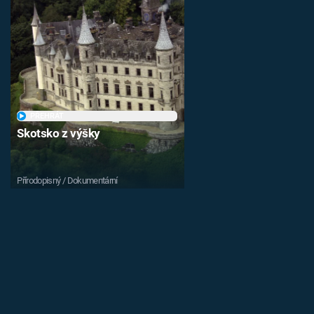
PŘEHRÁT
Skotsko z výšky
Přírodopisný / Dokumentární