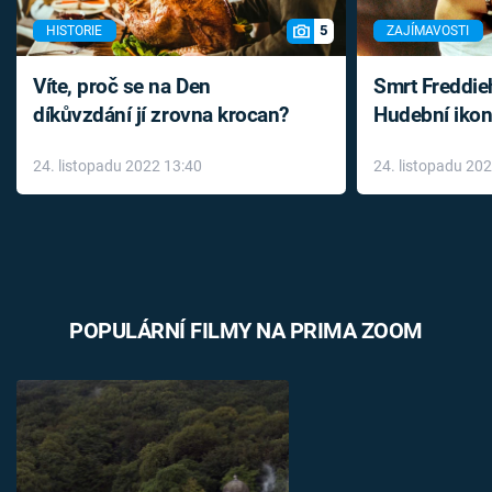
5
HISTORIE
ZAJÍMAVOSTI
Víte, proč se na Den
Smrt Freddie
díkůvzdání jí zrovna krocan?
Hudební ikon
až do konce 
24. listopadu 2022 13:40
24. listopadu 20
léky
POPULÁRNÍ FILMY NA PRIMA ZOOM