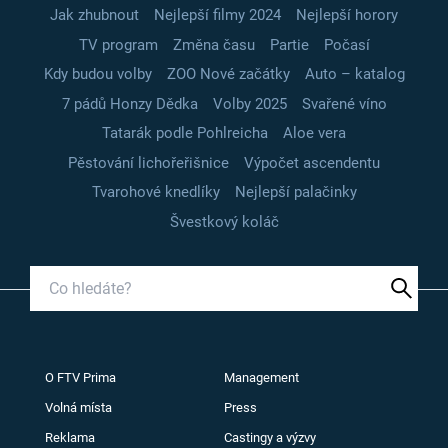
Jak zhubnout
Nejlepší filmy 2024
Nejlepší horory
TV program
Změna času
Partie
Počasí
Kdy budou volby
ZOO Nové začátky
Auto – katalog
7 pádů Honzy Dědka
Volby 2025
Svařené víno
Tatarák podle Pohlreicha
Aloe vera
Pěstování lichořeřišnice
Výpočet ascendentu
Tvarohové knedlíky
Nejlepší palačinky
Švestkový koláč
O FTV Prima
Management
Volná místa
Press
Reklama
Castingy a výzvy