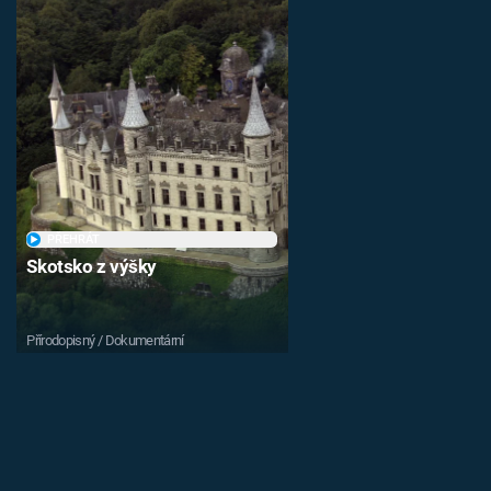
PŘEHRÁT
Skotsko z výšky
Přírodopisný / Dokumentární