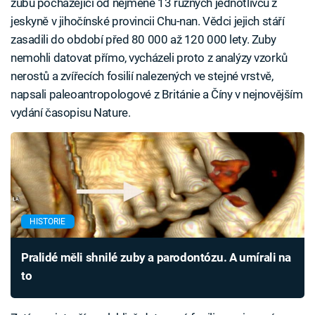
zubů pocházející od nejméně 13 různých jednotlivců z
jeskyně v jihočínské provincii Chu-nan. Vědci jejich stáří
zasadili do období před 80 000 až 120 000 lety. Zuby
nemohli datovat přímo, vycházeli proto z analýzy vzorků
nerostů a zvířecích fosilií nalezených ve stejné vrstvě,
napsali paleoantropologové z Británie a Číny v nejnovějším
vydání časopisu Nature.
HISTORIE
Pralidé měli shnilé zuby a parodontózu. A umírali na
to