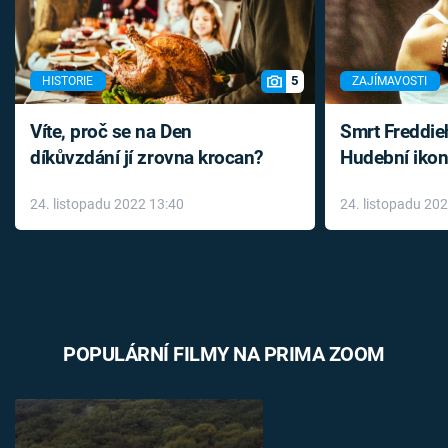
5
HISTORIE
ZAJÍMAVOSTI
Víte, proč se na Den
Smrt Freddie
díkůvzdání jí zrovna krocan?
Hudební ikon
až do konce 
24. listopadu 2022 13:40
24. listopadu 20
léky
POPULÁRNÍ FILMY NA PRIMA ZOOM