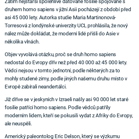
Zatím nejstarší spolehlivě datované fosilie spojované s
druhem homo sapiens v jižní Asii pocházejí z období před
asi 45 000 lety. Autorka studie Maria Martinonová-
Torresová z londýnské univerzity UCL prohlásila, že nový
nález může dokládat, že moderní lidé přišli do Asie v
několika vlnách.
Objev vyvolává otázku, proč se druh homo sapiens
nedostal do Evropy dřív než před 40 000 až 45 000 lety.
Vědci nejsou v tomto jednotní, podle některých za to
mohly studené zimy, podle jiných našemu druhu místo v
Evropě zabírali neandertálci.
Již dříve se v jeskyních v Izraeli našly asi 90 000 let staré
fosilie patřící homo sapiens. Podle vědců patřily
moderním lidem, kteří se pokusili vydat z Afriky do Evropy,
ale neuspěli.
Americký paleontolog Eric Delson, který se výzkumu