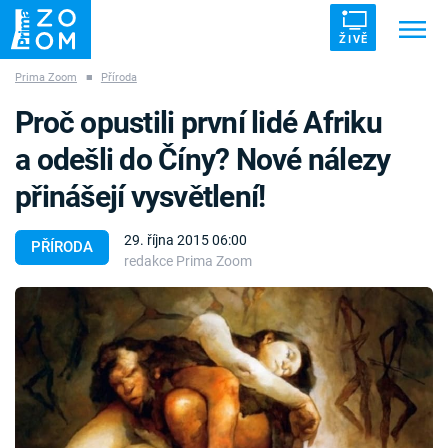
ŽIVĚ
Prima Zoom
■
Příroda
Trendy:
ZRÁDCI
UFO
DRUHÁ SVĚTOVÁ VÁLKA
Proč opustili první lidé Afriku
ZÁHADY
VETŘELCI DÁVNOVĚKU
a odešli do Číny? Nové nálezy
přinášejí vysvětlení!
29. října 2015 06:00
PŘÍRODA
redakce Prima Zoom
Témata
Témata
Pořady
TV Program