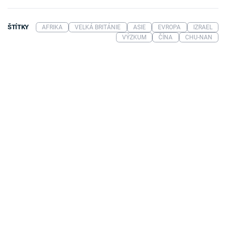
ŠTÍTKY
AFRIKA
VELKÁ BRITÁNIE
ASIE
EVROPA
IZRAEL
VÝZKUM
ČÍNA
CHU-NAN