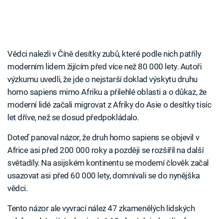
Vědci nalezli v Číně desítky zubů, které podle nich patřily
moderním lidem žijícím před více než 80 000 lety. Autoři
výzkumu uvedli, že jde o nejstarší doklad výskytu druhu
homo sapiens mimo Afriku a přilehlé oblasti a o důkaz, že
moderní lidé začali migrovat z Afriky do Asie o desítky tisíc
let dříve, než se dosud předpokládalo.
Doteď panoval názor, že druh homo sapiens se objevil v
Africe asi před 200 000 roky a později se rozšířil na další
světadíly. Na asijském kontinentu se moderní člověk začal
usazovat asi před 60 000 lety, domnívali se do nynějška
vědci.
Tento názor ale vyvrací nález 47 zkamenělých lidských