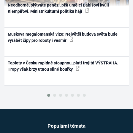
Neodborné, plýtváte penězi, píší umělci Babišovi kvůli
Klempířovi. Ministr kulturní politiku hájí
Muskova megalomanská vize: Největší budova světa bude
vyrábět čipy pro roboty i vesmír
Teploty v Česku rapidně stoupnou, platí trojitá VÝSTRAHA.
Tropy však brzy utnou silné bouřky
Populární témata