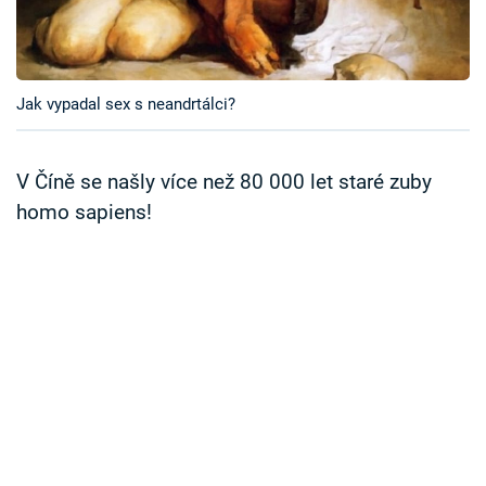
Časopis
Sledujte prima+
Jak vypadal sex s neandrtálci?
Přihlášení
V Číně se našly více než 80 000 let staré zuby
homo sapiens!
Sledujte nás