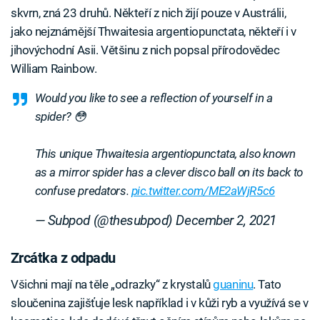
skvrn, zná 23 druhů. Někteří z nich žijí pouze v Austrálii,
jako nejznámější Thwaitesia argentiopunctata, někteří i v
jihovýchodní Asii. Většinu z nich popsal přírodovědec
William Rainbow.
Would you like to see a reflection of yourself in a
spider? 😳
This unique Thwaitesia argentiopunctata, also known
as a mirror spider has a clever disco ball on its back to
confuse predators.
pic.twitter.com/ME2aWjR5c6
— Subpod (@thesubpod)
December 2, 2021
Zrcátka z odpadu
Všichni mají na těle „odrazky“ z krystalů
guaninu
. Tato
sloučenina zajišťuje lesk například i v kůži ryb a využívá se v