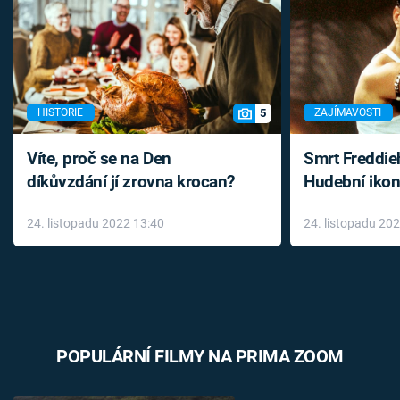
5
HISTORIE
ZAJÍMAVOSTI
Víte, proč se na Den
Smrt Freddie
díkůvzdání jí zrovna krocan?
Hudební ikon
až do konce 
24. listopadu 2022 13:40
24. listopadu 20
léky
POPULÁRNÍ FILMY NA PRIMA ZOOM