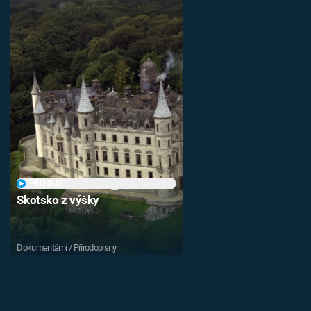
PŘEHRÁT
Skotsko z výšky
Dokumentární / Přírodopisný