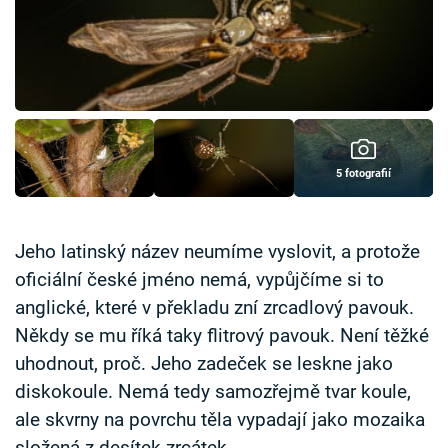
Časopis
Sledujte prima+
Přihlášení
5 fotografií
Sledujte nás
Jeho latinský název neumíme vyslovit, a protože
oficiální české jméno nemá, vypůjčíme si to
anglické, které v překladu zní zrcadlový pavouk.
Někdy se mu říká taky flitrový pavouk. Není těžké
uhodnout, proč. Jeho zadeček se leskne jako
diskokoule. Nemá tedy samozřejmě tvar koule,
ale skvrny na povrchu těla vypadají jako mozaika