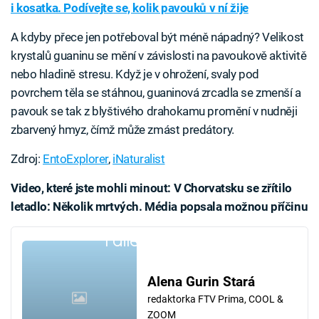
i kosatka. Podívejte se, kolik pavouků v ní žije
A kdyby přece jen potřeboval být méně nápadný? Velikost
krystalů guaninu se mění v závislosti na pavoukově aktivitě
nebo hladině stresu. Když je v ohrožení, svaly pod
povrchem těla se stáhnou, guaninová zrcadla se zmenší a
pavouk se tak z blyštivého drahokamu promění v nudněji
zbarvený hmyz, čímž může zmást predátory.
Zdroj:
EntoExplorer
,
iNaturalist
Video, které jste mohli minout: V Chorvatsku se zřítilo
letadlo: Několik mrtvých. Média popsala možnou příčinu
Failed to fetch
Alena Gurin Stará
redaktorka FTV Prima, COOL &
ZOOM