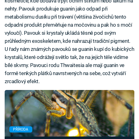
kosmetice, kde dodává třpyt očním stínům nebo lakům na
nehty. Pavouk produkuje guanin jako odpad při
metabolismu dusíku při trávení (většina živočichů tento
odpadní produkt přeměňuje na močovinu a pak ho s močí
vyloučí). Pavouk si krystaly ukládá těsně pod svým
průhledným exoskeletem, kde nahrazují tradiční pigment.
U řady nám známých pavouků se guanin kupí do kubických
krystalů, které odrážejí světlo tak, že na jejich těle vidíme
bílé skvrny. Pavouci rodu Thwaitesia ale mají guanin ve
formě tenkých plátků navrstvených na sebe, což vytváří
zrcadlový efekt.
PŘÍRODA