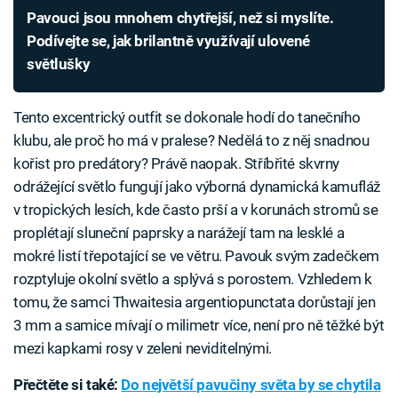
Pavouci jsou mnohem chytřejší, než si myslíte.
Podívejte se, jak brilantně využívají ulovené
světlušky
Tento excentrický outfit se dokonale hodí do tanečního
klubu, ale proč ho má v pralese? Nedělá to z něj snadnou
kořist pro predátory? Právě naopak. Stříbřité skvrny
odrážející světlo fungují jako výborná dynamická kamufláž
v tropických lesích, kde často prší a v korunách stromů se
proplétají sluneční paprsky a narážejí tam na lesklé a
mokré listí třepotající se ve větru. Pavouk svým zadečkem
rozptyluje okolní světlo a splývá s porostem. Vzhledem k
tomu, že samci Thwaitesia argentiopunctata dorůstají jen
3 mm a samice mívají o milimetr více, není pro ně těžké být
mezi kapkami rosy v zeleni neviditelnými.
Přečtěte si také:
Do největší pavučiny světa by se chytila