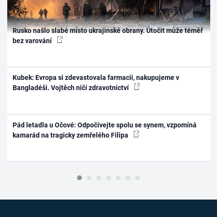
Rusko našlo slabé místo ukrajinské obrany. Útočit může téměř
bez varování
Kubek: Evropa si zdevastovala farmacii, nakupujeme v
Bangladéši. Vojtěch ničí zdravotnictví
Pád letadla u Očové: Odpočívejte spolu se synem, vzpomíná
kamarád na tragicky zemřelého Filipa