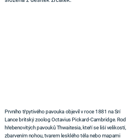
složená z desítek zrcátek.
Prvního třpytivého pavouka objevil v roce 1881 na Srí
Lance britský zoolog Octavius ​​Pickard-Cambridge. Rod
hřebenovitých pavouků Thwaitesia, kteří se liší velikostí,
zbarvením nohou, tvarem lesklého těla nebo mapami