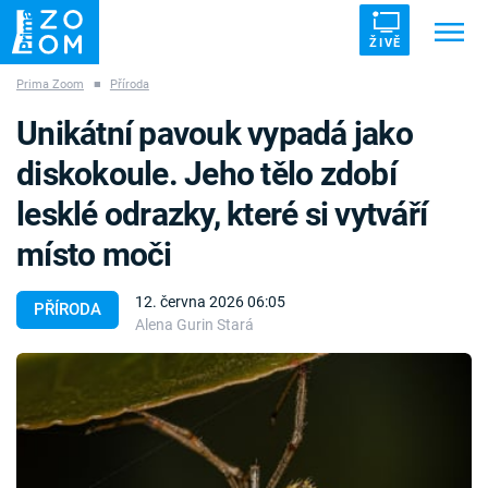
ŽIVĚ
Prima Zoom
■
Příroda
Trendy:
ZRÁDCI
UFO
DRUHÁ SVĚTOVÁ VÁLKA
Unikátní pavouk vypadá jako
ZÁHADY
VETŘELCI DÁVNOVĚKU
diskokoule. Jeho tělo zdobí
lesklé odrazky, které si vytváří
místo moči
Témata
12. června 2026 06:05
PŘÍRODA
Alena Gurin Stará
Témata
Pořady
TV Program