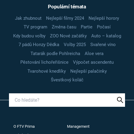
Populární témata
Jak zhubnout
Nejlepší filmy 2024
Nejlepší horory
TV program
Změna času
Partie
Počasí
Kdy budou volby
ZOO Nové začátky
Auto – katalog
7 pádů Honzy Dědka
Volby 2025
Svařené víno
Tatarák podle Pohlreicha
Aloe vera
Pěstování lichořeřišnice
Výpočet ascendentu
Tvarohové knedlíky
Nejlepší palačinky
Švestkový koláč
O FTV Prima
Management