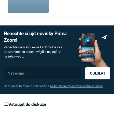
Nenechte si ujít novinky Prima
Zoom!
Zanechte nám svůj e-mail a 1x týdně vás
upozorníme na to nejnovější a nejlepší z
našeho webu.
ODESLAT
Odesláním formuláře souhlasíte s
podmínkami zpracování osobních údajů
Vstoupit do diskuze