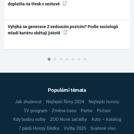
doplatila na třesk v sestavě
Vyhýbá se generace Z vedoucím pozicím? Podle sociologů
mladí kariéru obětují jistotě
Populární témata
Jak zhubnout
Nejlepší filmy 2024
Nejlepší horory
TV program
Změna času
Partie
Počasí
Kdy budou volby
ZOO Nové začátky
Auto – katalog
7 pádů Honzy Dědka
Volby 2025
Svařené víno