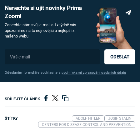
Nenechte si ujít novinky Prima
Zoom!
Zanechte nám svůj e-mail a 1x týdně vás
upozorníme na to nejnovější a nejlepší z
našeho webu.
ODESLAT
Odesláním formuláře souhlasíte s
podmínkami zpracování osobních údajů
SDÍLEJTE ČLÁNEK
ŠTÍTKY
ADOLF HITLER
JOSIF STALIN
CENTERS FOR DISEASE CONTROL AND PREVENTION