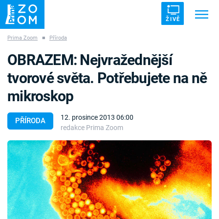
ŽIVĚ
Prima Zoom
■
Příroda
Trendy:
ZRÁDCI
UFO
DRUHÁ SVĚTOVÁ VÁLKA
OBRAZEM: Nejvražednější
ZÁHADY
VETŘELCI DÁVNOVĚKU
tvorové světa. Potřebujete na ně
mikroskop
12. prosince 2013 06:00
PŘÍRODA
redakce Prima Zoom
Témata
Témata
Pořady
TV Program