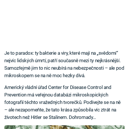
Je to paradox: ty bakterie a viry, které mají na „svědomí“
nejvíc lidských úmrtí, patří současně mezi ty nejkrásnější.
Samozřejmě jim to nic neubírá na nebezpečnosti – ale pod
mikroskopem se na ně moc hezky dívá.
Americký vládní úřad Center for Disease Control and
Prevention má veřejnou databázi mikroskopických
fotografií těchto vražedných tvorečků. Podívejte se na ně
– ale nezapomeňte, že tato krása způsobila víc ztrát na
životech než Hitler se Stalinem. Dohromady…