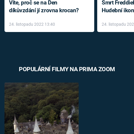
Víte, proč se na Den
Smrt Freddie
díkůvzdání jí zrovna krocan?
Hudební ikon
až do konce 
24. listopadu 2022 13:40
24. listopadu 20
léky
POPULÁRNÍ FILMY NA PRIMA ZOOM