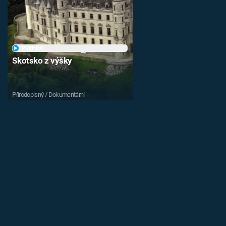
PŘEHRÁT
Skotsko z výšky
Přírodopisný / Dokumentární