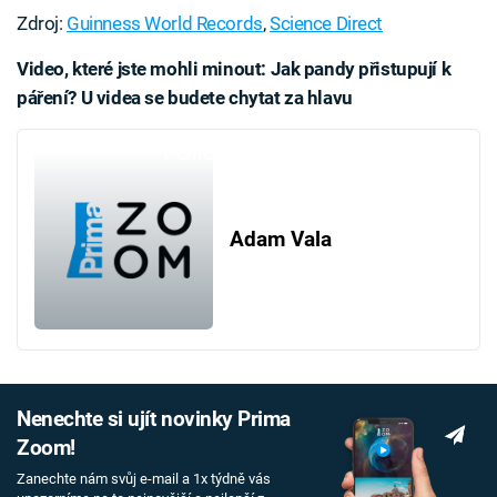
Zdroj:
Guinness World Records
,
Science Direct
Video, které jste mohli minout: Jak pandy přistupují k
páření? U videa se budete chytat za hlavu
Failed to fetch
Adam Vala
Nenechte si ujít novinky Prima
Zoom!
Zanechte nám svůj e-mail a 1x týdně vás