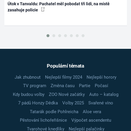
Útok v Tanvaldu: Pachatel měl pobodat tři lidi, na místě
zasahuje policie
Populární témata
Jak zhubnout
Nejlepší filmy 2024
Nejlepší horory
TV program
Změna času
Partie
Počasí
Kdy budou volby
ZOO Nové začátky
Auto – katalog
7 pádů Honzy Dědka
Volby 2025
Svařené víno
Tatarák podle Pohlreicha
Aloe vera
Pěstování lichořeřišnice
Výpočet ascendentu
Tvarohové knedlíky
Nejlepší palačinky