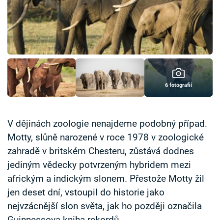
Časopis
Sledujte prima+
Přihlášení
6 fotografií
Sledujte nás
V dějinách zoologie nenajdeme podobný případ.
Motty, slůně narozené v roce 1978 v zoologické
zahradě v britském Chesteru, zůstává dodnes
jediným vědecky potvrzeným hybridem mezi
africkým a indickým slonem. Přestože Motty žil
jen deset dní, vstoupil do historie jako
nejvzácnější slon světa, jak ho později označila