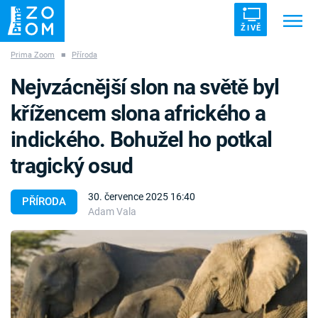
ŽIVĚ
Prima Zoom
■
Příroda
Trendy:
ZRÁDCI
UFO
DRUHÁ SVĚTOVÁ VÁLKA
Nejvzácnější slon na světě byl
ZÁHADY
VETŘELCI DÁVNOVĚKU
křížencem slona afrického a
indického. Bohužel ho potkal
tragický osud
Témata
30. července 2025 16:40
PŘÍRODA
Adam Vala
Témata
Pořady
TV Program