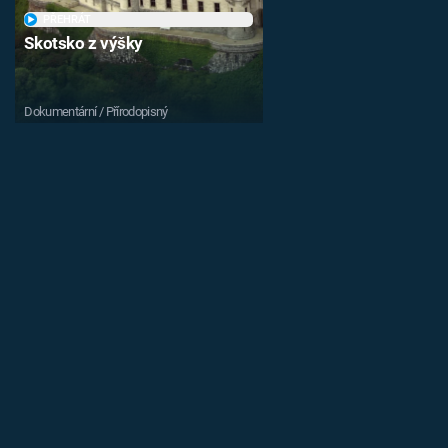
PŘEHRÁT
Skotsko z výšky
Dokumentární / Přírodopisný