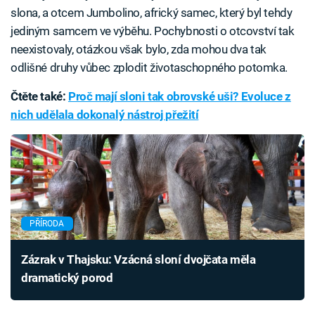
slona, a otcem Jumbolino, africký samec, který byl tehdy
jediným samcem ve výběhu. Pochybnosti o otcovství tak
neexistovaly, otázkou však bylo, zda mohou dva tak
odlišné druhy vůbec zplodit životaschopného potomka.
Čtěte také:
Proč mají sloni tak obrovské uši? Evoluce z
nich udělala dokonalý nástroj přežití
PŘÍRODA
Zázrak v Thajsku: Vzácná sloní dvojčata měla
dramatický porod