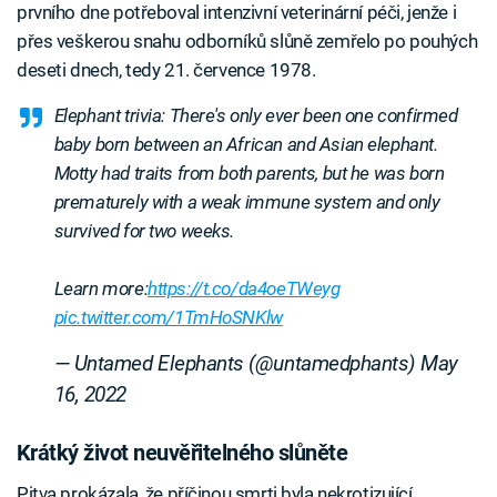
prvního dne potřeboval intenzivní veterinární péči, jenže i
přes veškerou snahu odborníků slůně zemřelo po pouhých
deseti dnech, tedy 21. července 1978.
Elephant trivia: There's only ever been one confirmed
baby born between an African and Asian elephant.
Motty had traits from both parents, but he was born
prematurely with a weak immune system and only
survived for two weeks.
Learn more:
https://t.co/da4oeTWeyg
pic.twitter.com/1TmHoSNKlw
— Untamed Elephants (@untamedphants)
May
16, 2022
Krátký život neuvěřitelného slůněte
Pitva prokázala, že příčinou smrti byla nekrotizující