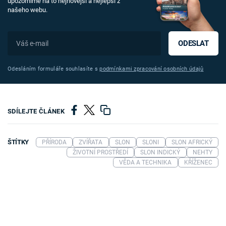
upozorníme na to nejnovější a nejlepší z
našeho webu.
ODESLAT
Odesláním formuláře souhlasíte s
podmínkami zpracování osobních údajů
SDÍLEJTE ČLÁNEK
ŠTÍTKY
PŘÍRODA
ZVÍŘATA
SLON
SLONI
SLON AFRICKÝ
ŽIVOTNÍ PROSTŘEDÍ
SLON INDICKÝ
NEHTY
VĚDA A TECHNIKA
KŘÍŽENEC