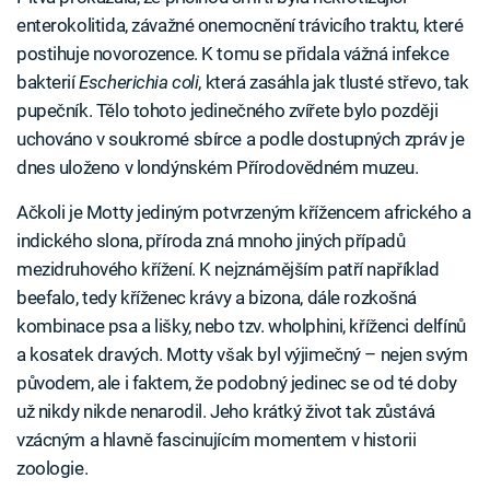
enterokolitida, závažné onemocnění trávicího traktu, které
postihuje novorozence. K tomu se přidala vážná infekce
bakterií
Escherichia coli
, která zasáhla jak tlusté střevo, tak
pupečník. Tělo tohoto jedinečného zvířete bylo později
uchováno v soukromé sbírce a podle dostupných zpráv je
dnes uloženo v londýnském Přírodovědném muzeu.
Ačkoli je Motty jediným potvrzeným křížencem afrického a
indického slona, příroda zná mnoho jiných případů
mezidruhového křížení. K nejznámějším patří například
beefalo, tedy kříženec krávy a bizona, dále rozkošná
kombinace psa a lišky, nebo tzv. wholphini, kříženci delfínů
a kosatek dravých. Motty však byl výjimečný – nejen svým
původem, ale i faktem, že podobný jedinec se od té doby
už nikdy nikde nenarodil. Jeho krátký život tak zůstává
vzácným a hlavně fascinujícím momentem v historii
zoologie.