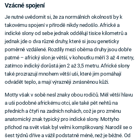
Vzácné spojení
Je nutné uvědomit si, že za normálních okolností by k
takovému spojení v přírodě nikdy nedošlo. Africké a
indické slony od sebe jednak oddělují tisíce kilometrů a
jednak jde o dva různé druhy, které si jsou geneticky
poměrně vzdálené. Rozdíly mezi oběma druhy jsou dobře
patrné – africký slon je větší, v kohoutku měří 3 až 4 metry,
zatímco indický dorůstá jen 2 až 3,5 metru. Africké slony
také prozrazují mnohem větší uši, které jim pomáhají
odvádět teplo, a mají výrazněji zvrásněnou kůži.
Motty však v sobě nesl znaky obou rodičů. Měl větší hlavu
a uši podobné africkému otci, ale také pět nehtů na
předních a čtyři na zadních nohách, což je pro změnu
anatomický znak typický pro indické slony. Mottyho
příchod na svět však byl velmi komplikovaný. Narodil se o
šest týdnů dříve a vážil podstatně méně, než je běžné. Od