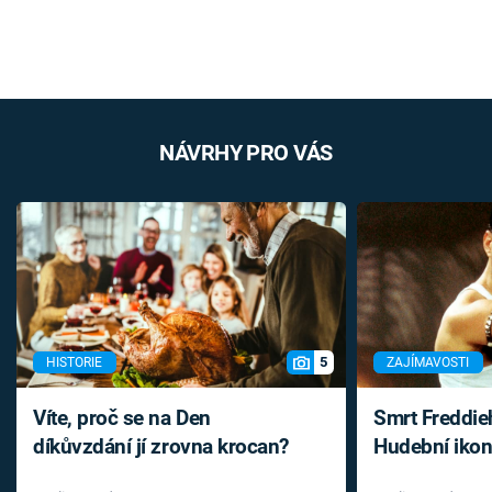
NÁVRHY PRO VÁS
5
HISTORIE
ZAJÍMAVOSTI
Víte, proč se na Den
Smrt Freddie
díkůvzdání jí zrovna krocan?
Hudební ikon
až do konce 