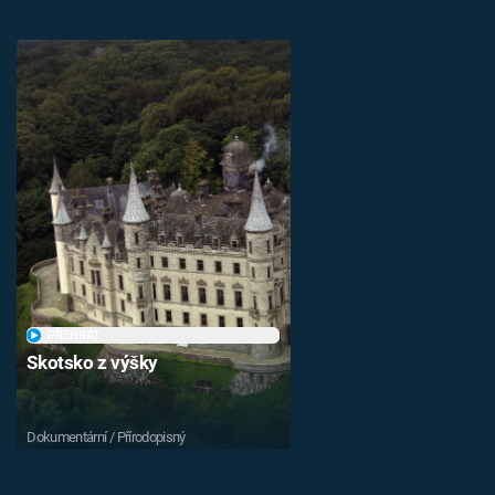
PŘEHRÁT
Skotsko z výšky
Dokumentární / Přírodopisný