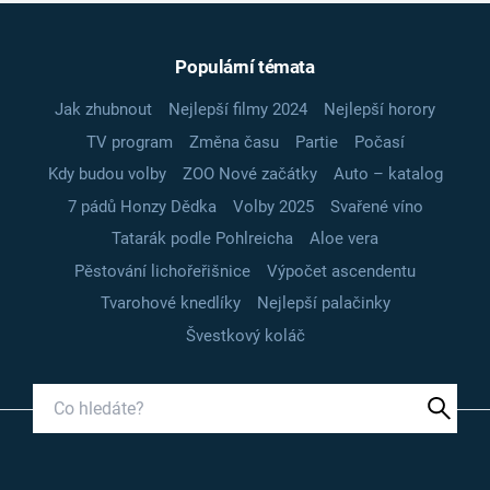
Populární témata
Jak zhubnout
Nejlepší filmy 2024
Nejlepší horory
TV program
Změna času
Partie
Počasí
Kdy budou volby
ZOO Nové začátky
Auto – katalog
7 pádů Honzy Dědka
Volby 2025
Svařené víno
Tatarák podle Pohlreicha
Aloe vera
Pěstování lichořeřišnice
Výpočet ascendentu
Tvarohové knedlíky
Nejlepší palačinky
Švestkový koláč