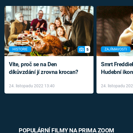
5
HISTORIE
ZAJÍMAVOSTI
Víte, proč se na Den
Smrt Freddie
díkůvzdání jí zrovna krocan?
Hudební ikon
až do konce 
24. listopadu 2022 13:40
24. listopadu 20
léky
POPULÁRNÍ FILMY NA PRIMA ZOOM