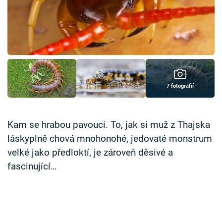
Časopis
Sledujte prima+
Přihlášení
7 fotografií
Sledujte nás
Kam se hrabou pavouci. To, jak si muž z Thajska
láskyplně chová mnohonohé, jedovaté monstrum
velké jako předloktí, je zároveň děsivé a
fascinující…