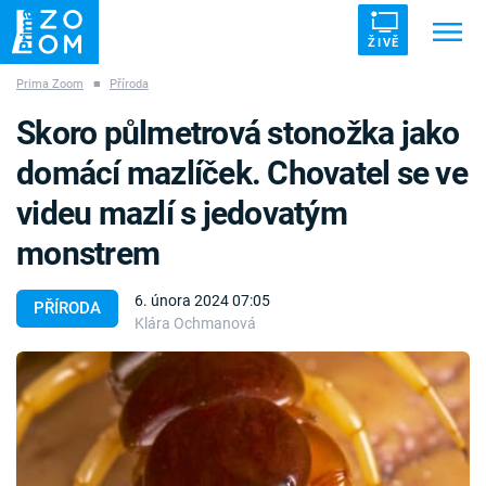
ŽIVĚ
Prima Zoom
■
Příroda
Trendy:
ZRÁDCI
UFO
DRUHÁ SVĚTOVÁ VÁLKA
Skoro půlmetrová stonožka jako
ZÁHADY
VETŘELCI DÁVNOVĚKU
domácí mazlíček. Chovatel se ve
videu mazlí s jedovatým
monstrem
Témata
6. února 2024 07:05
PŘÍRODA
Klára Ochmanová
Témata
Pořady
TV Program