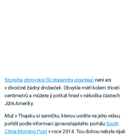
Stonoha obrovská (
Scolopendra gigantea
)
není ani
v divočině žádný drobeček. Obvykle měří kolem třiceti
centimetrů a můžete ji potkat hned v několika částech
Jižní Ameriky.
Muž v Thajsku si samičku, kterou uvidíte na jeho videu,
pořídil podle informací zpravodajského portálu
South
China Morning Post
v roce 2014. Tou dobou nebyla nijak