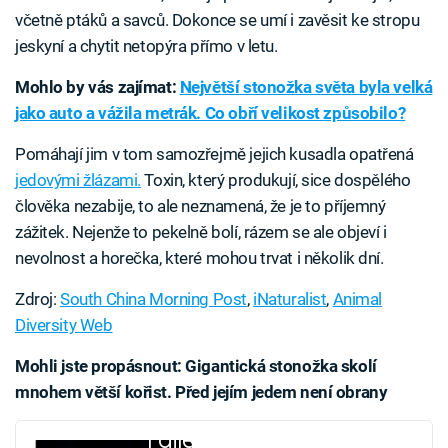
včetně ptáků a savců. Dokonce se umí i zavěsit ke stropu
jeskyní a chytit netopýra přímo v letu.
Mohlo by vás zajímat:
Největší stonožka světa byla velká
jako auto a vážila metrák. Co obří velikost způsobilo?
Pomáhají jim v tom samozřejmě jejich kusadla opatřená
jedovými žlázami.
Toxin, který produkují, sice dospělého
člověka nezabije, to ale neznamená, že je to příjemný
zážitek. Nejenže to pekelně bolí, rázem se ale objeví i
nevolnost a horečka, které mohou trvat i několik dní.
Zdroj:
South China Morning Post
,
iNaturalist
,
Animal
Diversity Web
Mohli jste propásnout: Gigantická stonožka skolí
mnohem větší kořist. Před jejím jedem není obrany
Failed to fetch