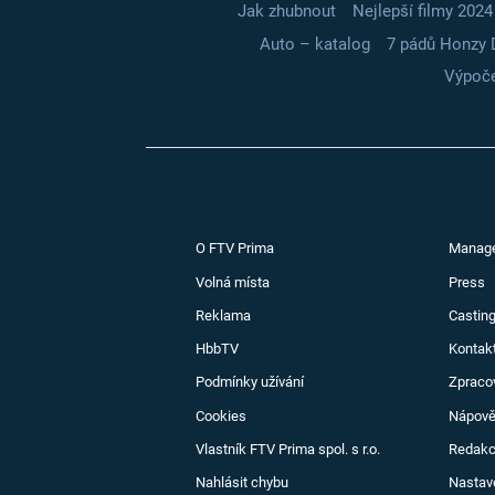
Jak zhubnout
Nejlepší filmy 2024
Auto – katalog
7 pádů Honzy 
Výpoče
O FTV Prima
Manag
Volná místa
Press
Reklama
Casting
HbbTV
Kontak
Podmínky užívání
Zpraco
Cookies
Nápov
Vlastník FTV Prima spol. s r.o.
Redak
Nahlásit chybu
Nastav