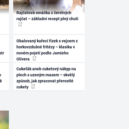
Rajčatová omáčka z čerstvých
rajčat – základní recept plný chuti
Obalovaný kuřecí řízek s vejcem z
horkovzdušné fritézy – klasika v
atr
novém pojetí podle Jamieho
Olivera
Cukeťák aneb cuketový nákyp na
o
plech s uzeným masem – skvělý
ně
způsob, jak zpracovat přerostlé
cukety