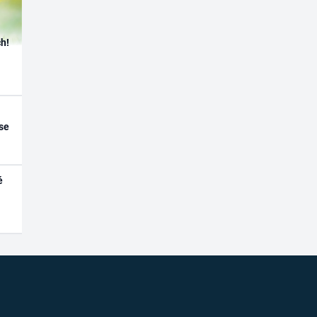
h!
se
é