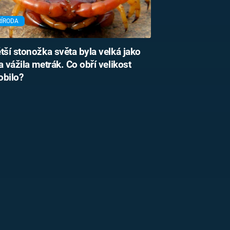
ŘÍRODA
tší stonožka světa byla velká jako
a vážila metrák. Co obří velikost
obilo?