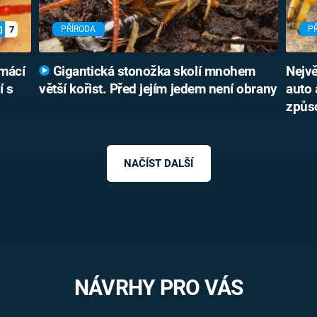
7
PŘÍRODA
P
mácí
Gigantická stonožka skolí mnohem
Nejvě
í s
větší kořist. Před jejím jedem není obrany
auto 
způs
NAČÍST DALŠÍ
NÁVRHY PRO VÁS