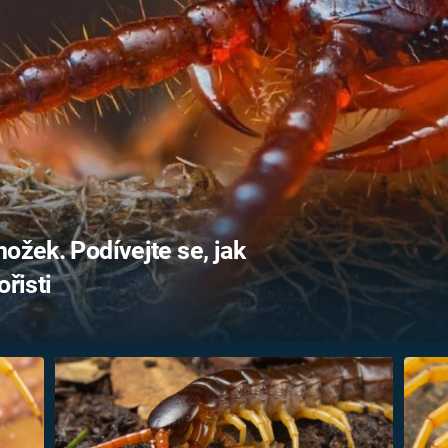
FILMY VERS
REALITA
UFO A
MIMOZEMŠŤANÉ
HORORY VE
REALITA
UTAJENÉ PŘÍBĚHY
ČESKÝCH DĚJIN
OPTICKÉ ILU
KLAMY
ALTERNATIVNÍ
HISTORIE
ožek. Podívejte se, jak
ořisti