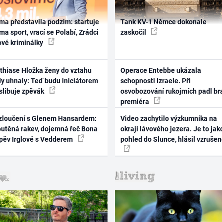
ma představila podzim: startuje
Tank KV-1 Němce dokonale
ma sport, vrací se Polabí, Zrádci
zaskočil
ové kriminálky
thiase Hložka ženy do vztahu
Operace Entebbe ukázala
dy uhnaly: Teď budu iniciátorem
schopnosti Izraele. Při
 slibuje zpěvák
osvobozování rukojmích padl br
premiéra
zloučení s Glenem Hansardem:
Video zachytilo výzkumníka na
outěná rakev, dojemná řeč Bona
okraji lávového jezera. Je to jak
zpěv Irglové s Vedderem
pohled do Slunce, hlásil vzruše