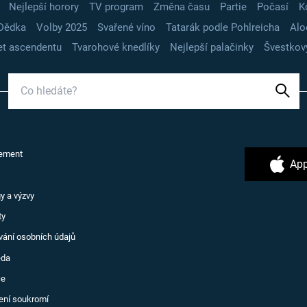
Nejlepší horory
TV program
Změna času
Partie
Počasí
K
Dědka
Volby 2025
Svařené víno
Tatarák podle Pohlreicha
Alo
t ascendentu
Tvarohové knedlíky
Nejlepší palačinky
Švestkov
ement
App
y a výzvy
ty
vání osobních údajů
ěda
ce
ení soukromí