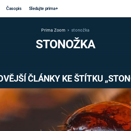
Časopis
Sledujte prima+
Prima Zoom
stonožka
Věda a
Války
STONOŽKA
technika
STUDENÁ V
KORONAVIRUS
VÁLKA VE
VIETNAMU
VESMÍR
VĚJŠÍ ČLÁNKY KE ŠTÍTKU „STO
VÁLEČNÉ FI
MARS
SERIÁLY
Záhady a
Zajímav
konspirace