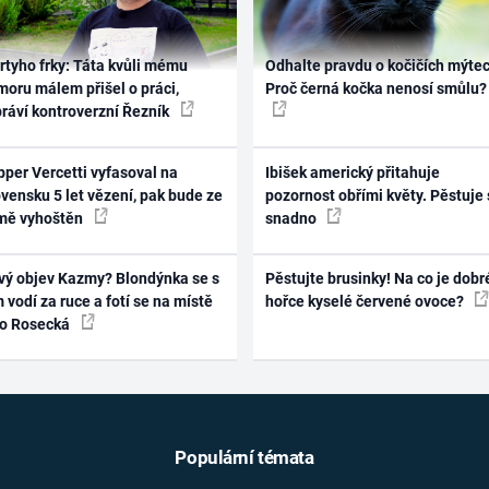
rtyho frky: Táta kvůli mému
Odhalte pravdu o kočičích mýtec
oru málem přišel o práci,
Proč černá kočka nenosí smůlu?
práví kontroverzní Řezník
per Vercetti vyfasoval na
Ibišek americký přitahuje
vensku 5 let vězení, pak bude ze
pozornost obřími květy. Pěstuje 
mě vyhoštěn
snadno
vý objev Kazmy? Blondýnka se s
Pěstujte brusinky! Na co je dobr
 vodí za ruce a fotí se na místě
hořce kyselé červené ovoce?
ko Rosecká
Populární témata