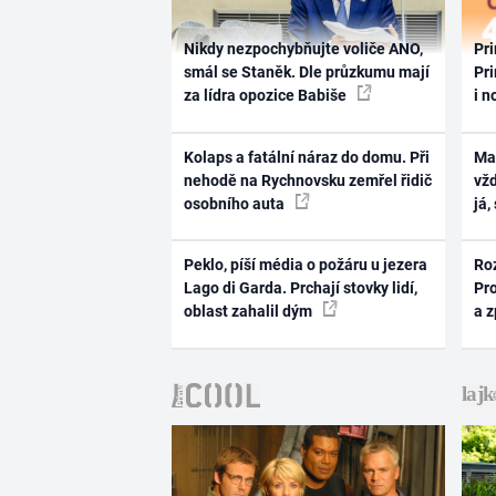
Nikdy nezpochybňujte voliče ANO,
Pri
smál se Staněk. Dle průzkumu mají
Pri
za lídra opozice Babiše
i n
Kolaps a fatální náraz do domu. Při
Ma
nehodě na Rychnovsku zemřel řidič
vž
osobního auta
já,
Peklo, píší média o požáru u jezera
Ro
Lago di Garda. Prchají stovky lidí,
Pr
oblast zahalil dým
a 