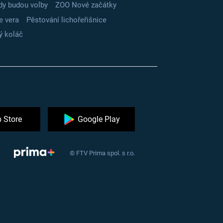
dy budou volby
ZOO Nové začátky
e vera
Pěstování lichořeřišnice
ý koláč
 Store
Google Play
© FTV Prima spol. s r.o.