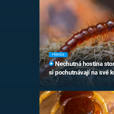
MARIE TEREZIE
ADOLF HITLER
NAPOLEON
BONAPARTE
ATENTÁT NA
REINHARDA
BRITSKÁ
HEYDRICHA
KRÁLOVSKÁ
RODINA
PRVNÍ SVĚTOVÁ
VÁLKA
PŘÍRODA
Nechutná hostina ston
si pochutnávají na své k