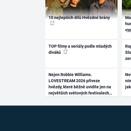
10 nejlepších dílů Hvězdné brány
Ma
hum
vy
TOP filmy a seriály podle mladých
Rap
diváků
Slo
ze
Nejen Robbie Williams.
No
LOVESTREAM 2026 přiveze
ním
hvězdy, které běžně uvidíte jen na
ja
největších světových festivalech