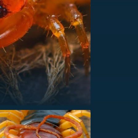
US
RSUS
ZE A