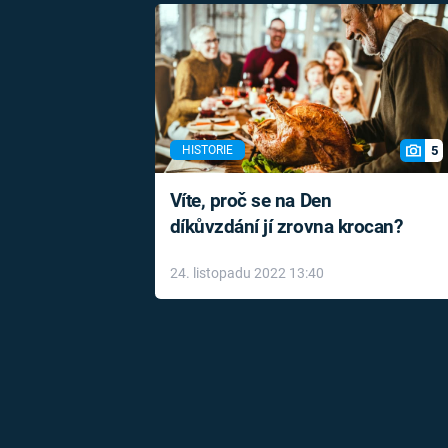
5
HISTORIE
Víte, proč se na Den
díkůvzdání jí zrovna krocan?
24. listopadu 2022 13:40