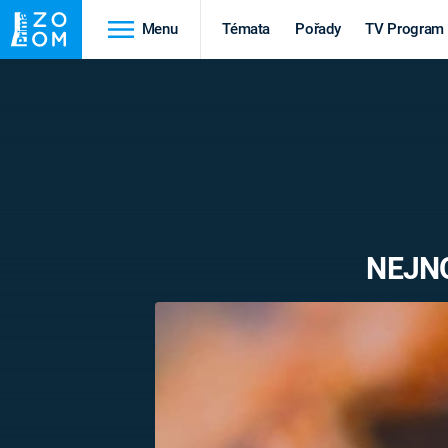
Menu
Témata
Pořady
TV Program
Cestování
Historie
HRADY A ZÁMKY
VIKINGOVÉ
HEDVÁBNÁ STEZKA
EPIDEMIE A
PANDEMIE
PŘÍRODA
NEJNO
STAROVĚKÝ EGYPT
Druhá
Výročí
světová válka