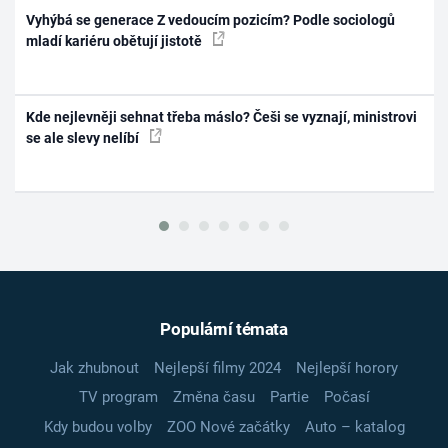
Vyhýbá se generace Z vedoucím pozicím? Podle sociologů
mladí kariéru obětují jistotě
Kde nejlevněji sehnat třeba máslo? Češi se vyznají, ministrovi
se ale slevy nelíbí
Populární témata
Jak zhubnout
Nejlepší filmy 2024
Nejlepší horory
TV program
Změna času
Partie
Počasí
Kdy budou volby
ZOO Nové začátky
Auto – katalog