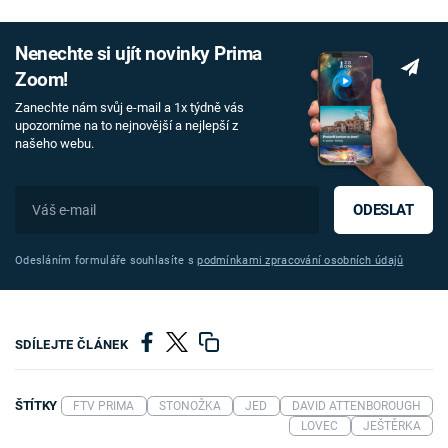
Nenechte si ujít novinky Prima
Zoom!
Zanechte nám svůj e-mail a 1x týdně vás
upozorníme na to nejnovější a nejlepší z
našeho webu.
ODESLAT
Odesláním formuláře souhlasíte s
podmínkami zpracování osobních údajů
SDÍLEJTE ČLÁNEK
ŠTÍTKY
FTV PRIMA
STONOŽKA
JED
DAVID ATTENBOROUGH
LOVEC
JEŠTĚRKA