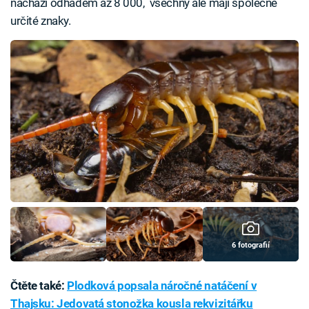
nachází odhadem až 8 000, všechny ale mají společné
určité znaky.
6 fotografií
Čtěte také:
Plodková popsala náročné natáčení v
Thajsku: Jedovatá stonožka kousla rekvizitářku