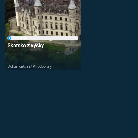
PŘEHRÁT
Skotsko z výšky
Dokumentární / Přírodopisný