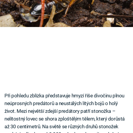
Časopis
Sledujte prima+
Přihlášení
Sledujte nás
Při pohledu zblízka představuje hmyzí říše divočinu plnou
neúprosných predátorů a neustálých lítých bojů o holý
život. Mezi největší zdejší predátory patří stonožka –
nelítostný lovec se shora zploštělým tělem, který dorůstá
až 30 centimetrů. Na světě se různých druhů stonožek