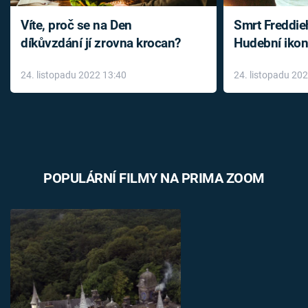
Víte, proč se na Den
Smrt Freddie
díkůvzdání jí zrovna krocan?
Hudební ikon
až do konce 
24. listopadu 2022 13:40
24. listopadu 20
léky
POPULÁRNÍ FILMY NA PRIMA ZOOM