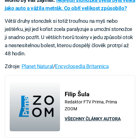
jako auto a vážila metrák. Co obří velikost způsobilo?
Větší druhy stonožek si totiž troufnou na myš nebo
ještěrku, její jed kořist zcela paralyzuje a umožní stonožce
ji snadno pozřít. U větších tvorů toxiny v jedu způsobí otok
a nesnesitelnou bolest, kterou dospělý člověk protrpí až
48 hodin.
Zdroje:
Planet Natural
/
Encyclopedia Britannica
Filip Šula
Redaktor FTV Prima, Prima
ZOOM
VŠECHNY ČLÁNKY AUTORA