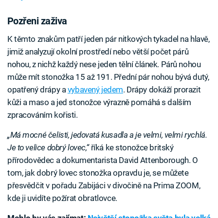
Pozřeni zaživa
K těmto znakům patří jeden pár nitkových tykadel na hlavě,
jimiž analyzují okolní prostředí nebo větší počet párů
nohou, z nichž každý nese jeden tělní článek. Párů nohou
může mít stonožka 15 až 191. Přední pár nohou bývá dutý,
opatřený drápy a
vybavený jedem
. Drápy dokáží prorazit
kůži a maso a jed stonožce výrazně pomáhá s dalším
zpracováním kořisti.
„Má mocné čelisti, jedovatá kusadla a je velmi, velmi rychlá.
Je to velice dobrý lovec,“
říká ke stonožce britský
přírodovědec a dokumentarista David Attenborough. O
tom, jak dobrý lovec stonožka opravdu je, se můžete
přesvědčit v pořadu Zabijáci v divočině na Prima ZOOM,
kde ji uvidíte požírat obratlovce.
Mohlo by vás zajímat:
Největší stonožka světa byla velká