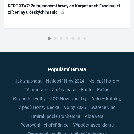
REPORTÁŽ: Za tajemnými hrady do Karpat aneb Fascinující
zříceniny u českých hranic
Populární témata
Jak zhubnout
Nejlepší filmy 2024
Nejlepší horory
TV program
Změna času
Partie
Počasí
Kdy budou volby
ZOO Nové začátky
Auto – katalog
7 pádů Honzy Dědka
Volby 2025
Svařené víno
Tatarák podle Pohlreicha
Aloe vera
Pěstování lichořeřišnice
Výpočet ascendentu
Tvarohové knedlíky
Nejlepší palačinky