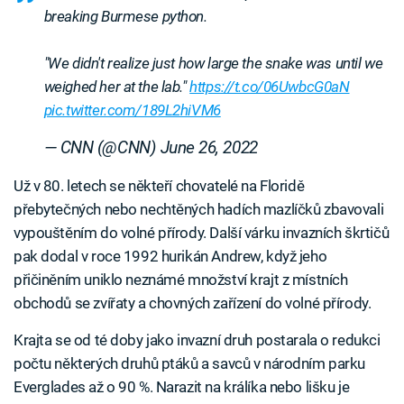
breaking Burmese python.
"We didn't realize just how large the snake was until we
weighed her at the lab."
https://t.co/06UwbcG0aN
pic.twitter.com/189L2hiVM6
— CNN (@CNN)
June 26, 2022
Už v 80. letech se někteří chovatelé na Floridě
přebytečných nebo nechtěných hadích mazlíčků zbavovali
vypouštěním do volné přírody. Další várku invazních škrtičů
pak dodal v roce 1992 hurikán Andrew, když jeho
přičiněním uniklo neznámé množství krajt z místních
obchodů se zvířaty a chovných zařízení do volné přírody.
Krajta se od té doby jako invazní druh postarala o redukci
počtu některých druhů ptáků a savců v národním parku
Everglades až o 90 %. Narazit na králíka nebo lišku je