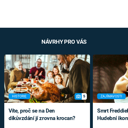
NÁVRHY PRO VÁS
5
HISTORIE
ZAJÍMAVOSTI
Víte, proč se na Den
Smrt Freddie
díkůvzdání jí zrovna krocan?
Hudební ikon
až do konce 