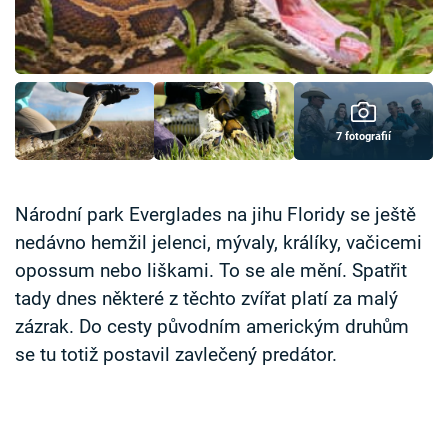
Časopis
Sledujte prima+
Přihlášení
7 fotografií
Sledujte nás
Národní park Everglades na jihu Floridy se ještě
nedávno hemžil jelenci, mývaly, králíky, vačicemi
opossum nebo liškami. To se ale mění. Spatřit
tady dnes některé z těchto zvířat platí za malý
zázrak. Do cesty původním americkým druhům
se tu totiž postavil zavlečený predátor.