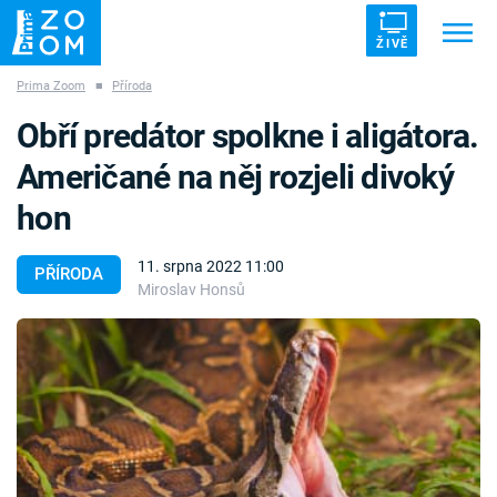
ŽIVĚ
Prima Zoom
■
Příroda
Trendy:
ZRÁDCI
UFO
DRUHÁ SVĚTOVÁ VÁLKA
Obří predátor spolkne i aligátora.
ZÁHADY
VETŘELCI DÁVNOVĚKU
Američané na něj rozjeli divoký
hon
11. srpna 2022 11:00
PŘÍRODA
Miroslav Honsů
Témata
Témata
Pořady
TV Program