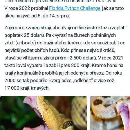
Commission a pravidelně se ho účastní až 1 000 lovců.
V roce 2022 probíhal
Florida Python Challenge
, jak se tato
akce nazývá, od 5. do 14. srpna.
Zájemci se zaregistrují, absolvují on-line instruktáž a zaplatí
poplatek 25 dolarů. Pak vyrazí na člunech poháněných
vrtulí (airboats) do bažinatého terénu, kde se snaží zabít co
největší počet obřích hadů. Kdo přinese nejvíc škrtičů,
stává se vítězem a získá prémii 2 500 dolarů. V roce 2021
takto lovci vypátrali a zabili přes 200 krajt. Kromě honu na
krajty kontinuálně probíhá jejich odchyt a převoz. Od roku
2000 se tak podařilo Everglades „odlehčit“ o více než
17 000 krajt tmavých.