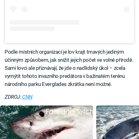
Podle místních organizací je lov krajt tmavých jediným
účinným způsobem, jak snížit jejich počet ve volné přírodě.
Sami lovci ale přiznávají, že jde o nadlidský úkol – zcela
vymýtit tohoto invazního predátora v bažinatém terénu
národního parku Everglades zkrátka není možné.
ZDROJ:
CNN
Failed to fetch