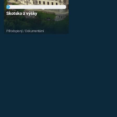
PŘEHRÁT
Skotsko z výšky
Přírodopisný / Dokumentární