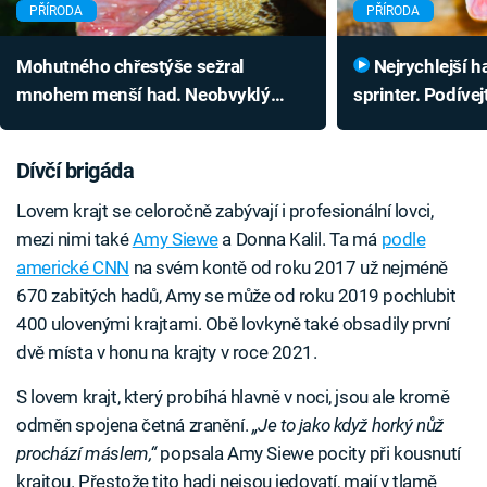
PŘÍRODA
PŘÍRODA
Mohutného chřestýše sežral
Nejrychlejší had světa je smrtící
mnohem menší had. Neobvyklý
sprinter. Podívej
úkaz byl natočen
lov
Dívčí brigáda
Lovem krajt se celoročně zabývají i profesionální lovci,
mezi nimi také
Amy Siewe
a Donna Kalil. Ta má
podle
americké CNN
na svém kontě od roku 2017 už nejméně
670 zabitých hadů, Amy se může od roku 2019 pochlubit
400 ulovenými krajtami. Obě lovkyně také obsadily první
dvě místa v honu na krajty v roce 2021.
S lovem krajt, který probíhá hlavně v noci, jsou ale kromě
odměn spojena četná zranění.
„Je to jako když horký nůž
prochází máslem,“
popsala Amy Siewe pocity při kousnutí
krajtou. Přestože tito hadi nejsou jedovatí, mají v tlamě