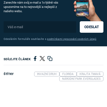
Zanechte nám svůj e-mail a 1x týdně vás
upozorníme na to nejnovější a nejlepší z
našeho webu.
ODESLAT
Odesláním formuláře souhlasíte s
podmínkami zpracování osobních údajů
SDÍLEJTE ČLÁNEK
ŠTÍTKY
INVAZNÍ DRUH
FLORIDA
KRAJTA TMAVÁ
NÁRODNÍ PARK EVERGLADES