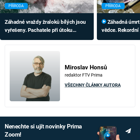
PŘÍRODA
PŘÍRODA
Záhadné vraždy žraloků bílých jsou
Záhadná úmrtí velryb znepokojují
vyřešeny. Pachatele při útoku
vědce. Rekordní 
natočil dron
přes 300 zvířat
Miroslav Honsů
redaktor FTV Prima
VŠECHNY ČLÁNKY AUTORA
Nenechte si ujít novinky Prima
Zoom!