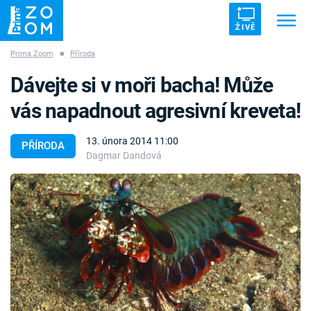
ŽIVĚ
Prima Zoom
■
Příroda
Trendy:
ZRÁDCI
UFO
DRUHÁ SVĚTOVÁ VÁLKA
Dávejte si v moři bacha! Může
ZÁHADY
VETŘELCI DÁVNOVĚKU
vás napadnout agresivní kreveta!
13. února 2014 11:00
PŘÍRODA
Dagmar Dandová
Témata
Témata
Pořady
TV Program