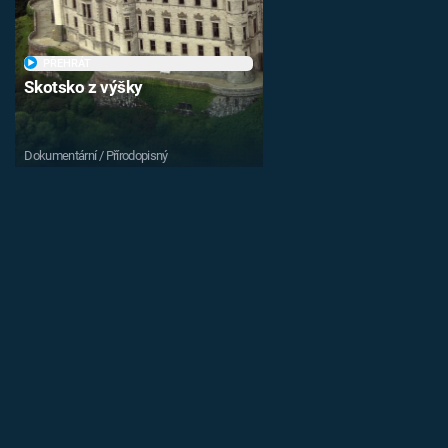
PŘEHRÁT
Skotsko z výšky
Dokumentární / Přírodopisný