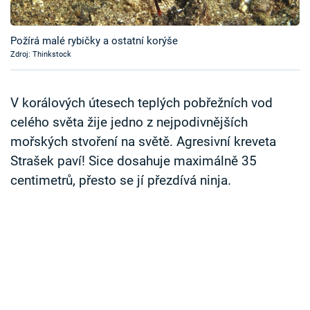
Časopis
Požírá malé rybičky a ostatní korýše
Sledujte prima+
Zdroj: Thinkstock
Přihlášení
V korálových útesech teplých pobřežních vod
celého světa žije jedno z nejpodivnějších
mořských stvoření na světě. Agresivní kreveta
Sledujte nás
Strašek paví! Sice dosahuje maximálně 35
centimetrů, přesto se jí přezdívá ninja.