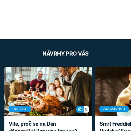
NÁVRHY PRO VÁS
5
HISTORIE
ZAJÍMAVOSTI
Víte, proč se na Den
Smrt Freddie