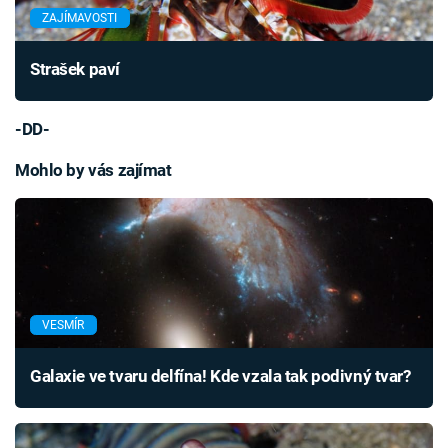
ZAJÍMAVOSTI
Strašek paví
-DD-
Mohlo by vás zajímat
VESMÍR
Galaxie ve tvaru delfína! Kde vzala tak podivný tvar?