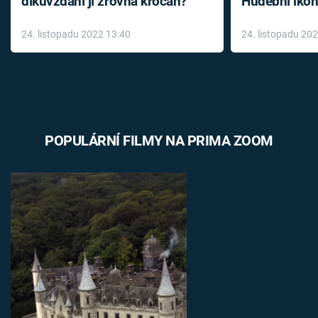
díkůvzdání jí zrovna krocan?
Hudební ikon
až do konce 
24. listopadu 2022 13:40
24. listopadu 20
léky
POPULÁRNÍ FILMY NA PRIMA ZOOM