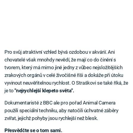
Pro svůj atraktivní vzhled bývá ozdobou v akvárií. Ani
chovatelé však mnohdy nevědí, že mají co do činění s
tvorem, který má mimo jiné jedny z vůbec nejsložitějších
zrakových orgánů v celé živočišné říši a dokáže při útoku
vyvinout neuvěřitelnou rychlost. O Straškovi se také říká, že
je to
"nejrychlejší klepeto světa".
Dokumentaristé z BBC ale pro pořad Animal Camera
použili speciální techniku, aby natočili úchvatné záběry
zvířat, jejichž pohyby jsou rychlejší než blesk.
Přesvědčte se o tom sami.