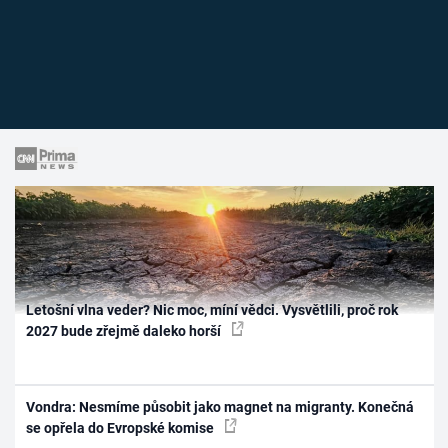
Letošní vlna veder? Nic moc, míní vědci. Vysvětlili, proč rok
2027 bude zřejmě daleko horší
Vondra: Nesmíme působit jako magnet na migranty. Konečná
se opřela do Evropské komise