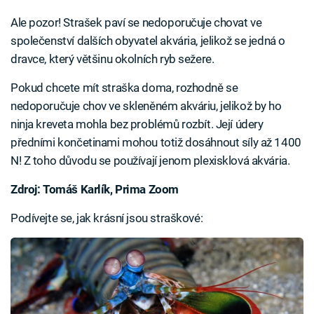
Ale pozor! Strašek paví se nedoporučuje chovat ve
společenství dalších obyvatel akvária, jelikož se jedná o
dravce, který většinu okolních ryb sežere.
Pokud chcete mít straška doma, rozhodně se
nedoporučuje chov ve skleněném akváriu, jelikož by ho
ninja kreveta mohla bez problémů rozbít. Její údery
předními končetinami mohou totiž dosáhnout síly až 1400
N! Z toho důvodu se používají jenom plexisklová akvária.
Zdroj: Tomáš Karlík, Prima Zoom
Podívejte se, jak krásní jsou straškové: