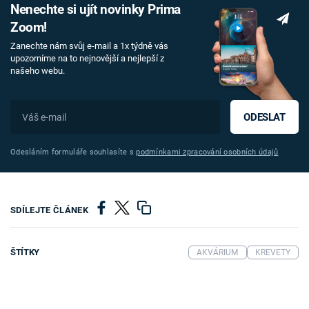
Nenechte si ujít novinky Prima
Zoom!
Zanechte nám svůj e-mail a 1x týdně vás
upozorníme na to nejnovější a nejlepší z
našeho webu.
ODESLAT
Odesláním formuláře souhlasíte s
podmínkami zpracování osobních údajů
SDÍLEJTE ČLÁNEK
ŠTÍTKY
AKVÁRIUM
KREVETY