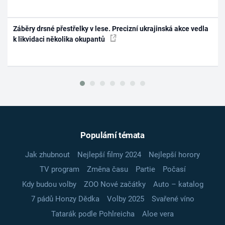
Záběry drsné přestřelky v lese. Precizní ukrajinská akce vedla
k likvidaci několika okupantů
Populární témata
Jak zhubnout
Nejlepší filmy 2024
Nejlepší horory
TV program
Změna času
Partie
Počasí
Kdy budou volby
ZOO Nové začátky
Auto – katalog
7 pádů Honzy Dědka
Volby 2025
Svařené víno
Tatarák podle Pohlreicha
Aloe vera