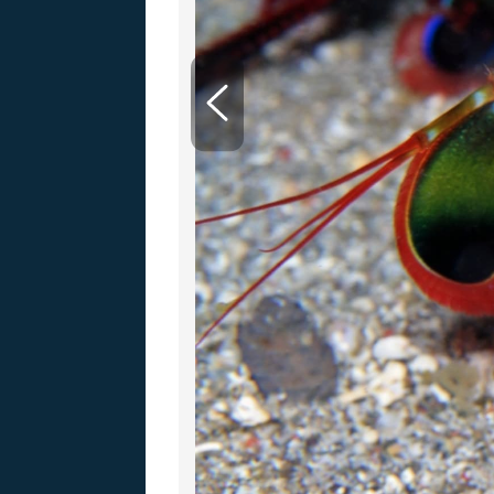
MARIE TEREZIE
ADOLF HITLER
NAPOLEON
BONAPARTE
ATENTÁT NA
REINHARDA
BRITSKÁ
HEYDRICHA
KRÁLOVSKÁ
RODINA
PRVNÍ SVĚTOVÁ
VÁLKA