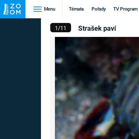
Menu
Témata
Pořady
TV Program
STRAŠEK PAVÍ
Strašek paví
1
/
11
Cestování
Historie
HRADY A ZÁMKY
VIKINGOVÉ
HEDVÁBNÁ STEZKA
EPIDEMIE A
PANDEMIE
PŘÍRODA
STAROVĚKÝ EGYPT
Druhá
Výročí
světová válka