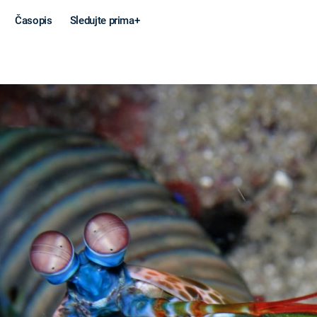
Časopis
Sledujte prima+
Věda a
Války
technika
STUDENÁ V
KORONAVIRUS
VÁLKA VE
VIETNAMU
VESMÍR
VÁLEČNÉ FI
MARS
SERIÁLY
Záhady a
Zajímav
konspirace