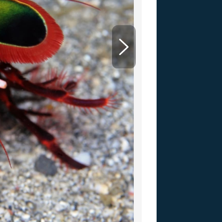
US
RSUS
ZE A