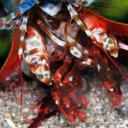
FILMY VERS
REALITA
UFO A
MIMOZEMŠŤANÉ
HORORY VE
REALITA
UTAJENÉ PŘÍBĚHY
ČESKÝCH DĚJIN
OPTICKÉ ILU
KLAMY
ALTERNATIVNÍ
HISTORIE