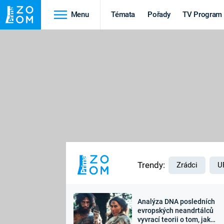
Menu
Témata
Pořady
TV Program
Cestování
Historie
HRADY A ZÁMKY
VIKINGOVÉ
HEDVÁBNÁ STEZKA
EPIDEMIE A
PANDEMIE
PŘÍRODA
STAROVĚKÝ EGYPT
Trendy:
Zrádci
U
Analýza DNA posledních
Druhá
Výročí
evropských neandrtálců
vyvrací teorii o tom, jak
světová válka