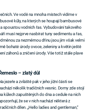
rečních. Ve vodě na mnoha místech vidíme v
usové kůly, na kterých se houpají bambusové
 a spoustou vodních řas. Vybudování takového
áři musí nejprve nasbírat tuny sedimentu a řas,
 Odměnou za nezměrnou dřinu jsou jim však velmi
omě bohaté úrody ovoce, zeleniny a květin ještě
ení záhonů a zničení úrody. Vše totiž stále plave
Řemeslo – zlatý důl
Na jezeře a zvláště pak v jeho jižní části se
nachází několik tradičních vesnic. Domy zde stojí
na kůlech zapuštěných do dna a cedule na nich
upozorňují, že se v nich nachází některá z
tradičních dílen. „Hello ladies and gentleman,“