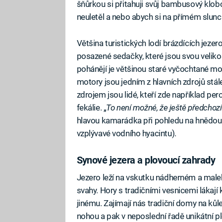
šňůrkou si přitahuji svůj bambusový klob
neuletěl a nebo abych si na přímém slunci 
Většina turistických lodí brázdících jezero 
posazené sedačky, které jsou svou velik
pohánějí je většinou staré vyčochtané mot
motory jsou jedním z hlavních zdrojů stál
zdrojem jsou lidé, kteří zde například pe
fekálie. „
To není možné, že ještě předchozí
hlavou kamarádka při pohledu na hnědou 
vzplývavé vodního hyacintu).
Synové jezera a plovoucí zahrady
Jezero leží na vskutku nádherném a mal
svahy. Hory s tradičními vesnicemi lákaj
jinému. Zajímají nás tradiční domy na kůlec
nohou a pak v neposlední řadě unikátní p