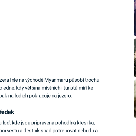
era Inle na východě Myanmaru působí trochu
edne, kdy většina místních i turistů míří ke
k na lodích pokračuje na jezero.
tředek
loď, kde jsou připravená pohodlná křesílka,
ovací vestu a deštník snad potřebovat nebudu a