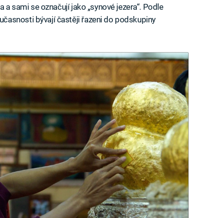
ha a sami se označují jako „synové jezera“. Podle
asnosti bývají častěji řazeni do podskupiny