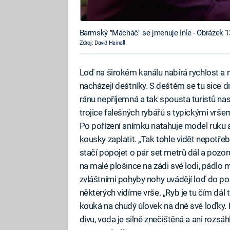
Barmský "Mácháč" se jmenuje Inle - Obrázek 1
Zdroj: David Hainall
Loď na širokém kanálu nabírá rychlost a 
nacházejí deštníky. S deštěm se tu sice dn
ránu nepříjemná a tak spousta turistů nas
trojice falešných rybářů s typickými vršemi t
Po pořízení snímku natahuje model ruku 
kousky zaplatit. „Tak tohle vidět nepotře
stačí popojet o pár set metrů dál a pozor
na malé plošince na zádi své lodi, pádlo 
zvláštními pohyby nohy uvádějí loď do poh
některých vidíme vrše. „Ryb je tu čím dál
kouká na chudý úlovek na dně své loďky. 
divu, voda je silně znečištěná a ani rozsá