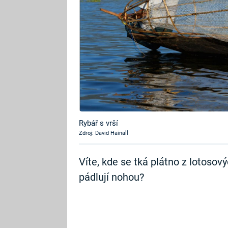
Rybář s vrší
Zdroj: David Hainall
Víte, kde se tká plátno z lotosový
pádlují nohou?