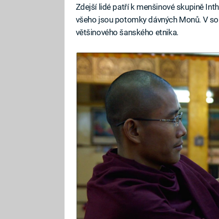
Zdejší lidé patří k menšinové skupině Int
všeho jsou potomky dávných Monů. V souč
většinového šanského etnika.