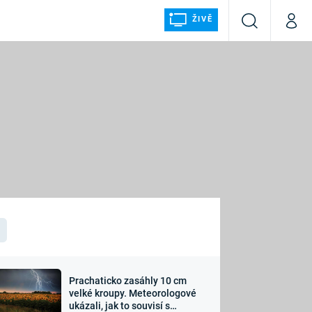
ŽIVĚ
Vyhledávání
Můj p
Prima+
ÁLKA
CNN Prima NEWS
Prima FRESH
Prima LIVING
LMY A
Prima Ženy
Prima LAJK
Prachaticko zasáhly 10 cm
osti
velké kroupy. Meteorologové
Sledujte nás
ukázali, jak to souvisí s