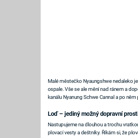
Malé městečko Nyaungshwe nedaleko jez
ospale. Vše se ale mění nad ránem a dopol
kanálu Nyanung Schwe Cannal a po něm pa
Loď – jediný možný dopravní pros
Nastupujeme na dlouhou a trochu vratkou 
plovací vesty a deštníky. Říkám si, že pl