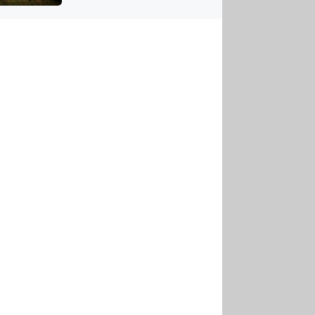
US
tornádem
RSUS
ZE A