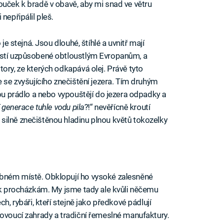
ouček k bradě v obavě, aby mi snad ve větru
nepřipálil pleš.
je stejná. Jsou dlouhé, štíhlé a uvnitř mají
ostí uzpůsobené obtloustlým Evropanům, a
ory, ze kterých odkapává olej. Právě tyto
e se zvyšujícího znečištění jezera. Tím druhým
rou prádlo a nebo vypouštějí do jezera odpadky a
 generace tuhle vodu pila
?!“ nevěřícně kroutí
silně znečištěnou hladinu plnou květů tokozelky
ebném místě. Obklopují ho vysoké zalesněné
í k procházkám. My jsme tady ale kvůli něčemu
h, rybáři, kteří stejně jako předkové pádlují
lovoucí zahrady a tradiční řemeslné manufaktury.