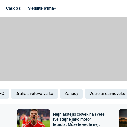
Časopis
Sledujte prima+
Věda a
Války
technika
STUDENÁ V
KORONAVIRUS
VÁLKA VE
VIETNAMU
VESMÍR
VÁLEČNÉ FI
MARS
SERIÁLY
FO
Druhá světová válka
Záhady
Vetřelci dávnověku
Nejhlasitější člověk na světě
Záhady a
Zajímav
řve stejně jako motor
letadla. Můžete vedle něj
konspirace