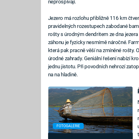
neprospívají.
Jezero má rozlohu přibližně 116 km čtve
pravidelných rozestupech zabodané bamb
rošty s úrodným dendritem ze dna jezera
záhonu je fyzicky nesmírně náročné. Farm
která pak pracně věší na zmíněné rošty.
úrodné zahrady. Geniální řešení nabízí kr
jednu jistotu. Při povodních nehrozí zatop
na na hladině.
FOTOGALERIE