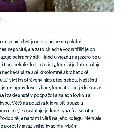
3
nám začíná být jasné, proč se na palubě
es nepočítá, ale zato chladná vodní tříšť je po
azuje ochranný štít. Hned u vjezdu na jezero se u
ísní několik lodí s turisty, kteří si je fotografují.
a nechává si za své krkolomné akrobatické
buju,“ slyším otrávený hlas před sebou. Naštěstí
ujeme opravdové rybáře, kteří stojí na jedné noze
mají zaklesnuté v podpaždí a za achilovkou a
ybu. Většina používá k lovu síť, pouze u
 tím méně,“ konstatuje jeden z rybářů a smutně
Podobně je na tom i většina jeho kolegů. Není ale
hlé porosty invazivního hyacintu rybám