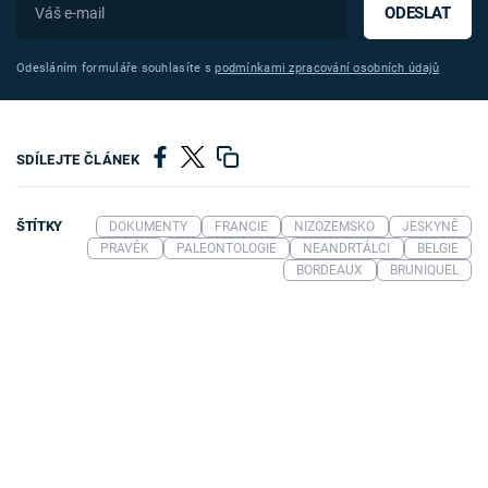
ODESLAT
Odesláním formuláře souhlasíte s
podmínkami zpracování osobních údajů
SDÍLEJTE ČLÁNEK
ŠTÍTKY
DOKUMENTY
FRANCIE
NIZOZEMSKO
JESKYNĚ
PRAVĚK
PALEONTOLOGIE
NEANDRTÁLCI
BELGIE
BORDEAUX
BRUNIQUEL