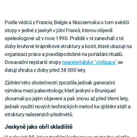
Podle vědců z Francie, Belgie a Nizozemska o tom svědčí
stopy v jedné z jeskyň v jižní Francii, kterou objevili
speleologové už v roce 1990. Pralidé v ní zanechali z té
doby kruhové krápníkové struktury a kosti, které ukazují na
organizaci práce a pravděpodobně na pořádání rituálů.
Dosavadní nejstarší stopy
neandertálské "civilizace"
se
datují zhruba z doby před 38 000 lety.
Zjištění této skutečnosti zpozdila jednak generační
výměna mezi paleontology, kteří jeskyni v Bruniquel
zkoumali po jejím objevení a pak znovu až před třemi lety,
jednak využití nových technických metod ke zjištění stáří a
struktury nalezených předmětů.
Jeskyně jako obří skladiště