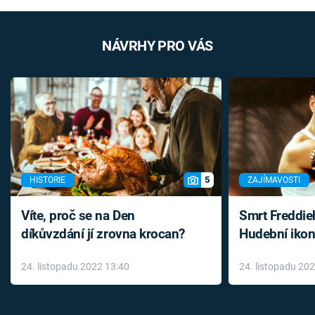
NÁVRHY PRO VÁS
5
HISTORIE
ZAJÍMAVOSTI
Víte, proč se na Den
Smrt Freddie
díkůvzdání jí zrovna krocan?
Hudební ikon
až do konce 
24. listopadu 2022 13:40
24. listopadu 20
léky