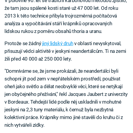
V polovině 90. let se tradiční karbonovou metodou zjistilo,
že tam jsou spálené kosti staré už 47 000 let. Od roku
2013 k této technice přibyla trojrozměrná počítačová
analýza a vypočítávání stáří krápníků opracovaných
lidskou rukou z poměru obsahů thoria a uranu.
Protože se žádný
jiný lidský druh
v oblasti nevyskytoval,
přisuzují vědci aktivitě v jeskyni neandertálcům. Ti na zemi
žili před 40 000 až 250 000 lety.
"Domníváme se, že jsme prokázali, že neandertálci byli
schopni jít pod zem v nepřátelském prostředí, používat
oheň jako světlo a dělat neobvyklé věci, které se netýkají
jen obyčejného přežívání," řekl Jacques Jaubert z univerzity
v Bordeaux. Tehdejší lidé podle něj uskladnili v mohutné
jeskyni na 2,3 tuny materiálu, k čemuž byla nezbytná
kolektivní práce. Krápníky mimo jiné stavěli do kruhu či z
nich vytvářeli zídky.