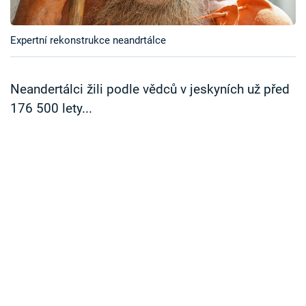
Časopis
Expertní rekonstrukce neandrtálce
Sledujte prima+
Přihlášení
Neandertálci žili podle vědců v jeskyních už před
176 500 lety...
Sledujte nás