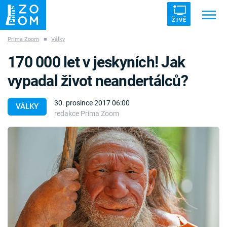
ŽIVĚ
Prima Zoom
■
Války
Trendy:
ZRÁDCI
UFO
DRUHÁ SVĚTOVÁ VÁLKA
170 000 let v jeskyních! Jak
ZÁHADY
VETŘELCI DÁVNOVĚKU
vypadal život neandertálců?
30. prosince 2017 06:00
VÁLKY
redakce Prima Zoom
Témata
Témata
Pořady
TV Program