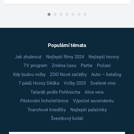
Populární témata
Jak zhubnout
Nejlepší filmy 2024
Nejlepší horory
TV program
Změna času
Partie
Počasí
Kdy budou volby
ZOO Nové začátky
Auto – katalog
7 pádů Honzy Dědka
Volby 2025
Svařené víno
Tatarák podle Pohlreicha
Aloe vera
Pěstování lichořeřišnice
Výpočet ascendentu
Tvarohové knedlíky
Nejlepší palačinky
Švestkový koláč