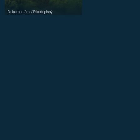
Dokumentární / Přírodopisný