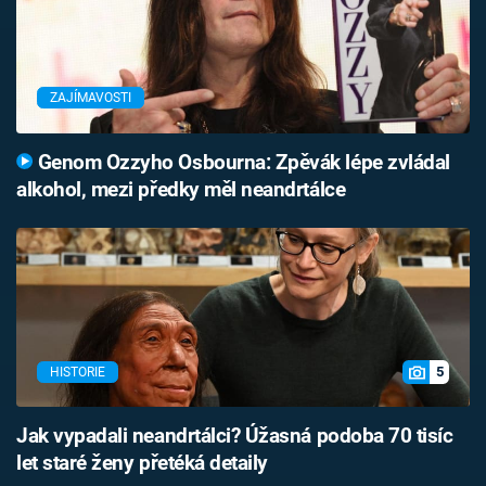
ZAJÍMAVOSTI
Genom Ozzyho Osbourna: Zpěvák lépe zvládal
alkohol, mezi předky měl neandrtálce
5
HISTORIE
Jak vypadali neandrtálci? Úžasná podoba 70 tisíc
let staré ženy přetéká detaily