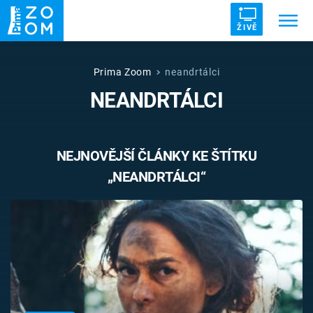
ŽIVĚ
Trendy:
ZRÁDCI
UFO
DRUHÁ SVĚTOVÁ VÁLKA
Prima Zoom
neandrtálci
NEANDRTÁLCI
ZÁHADY
VETŘELCI DÁVNOVĚKU
NEJNOVĚJŠÍ ČLÁNKY KE ŠTÍTKU
„NEANDRTÁLCI“
Témata
Témata
Pořady
TV Program