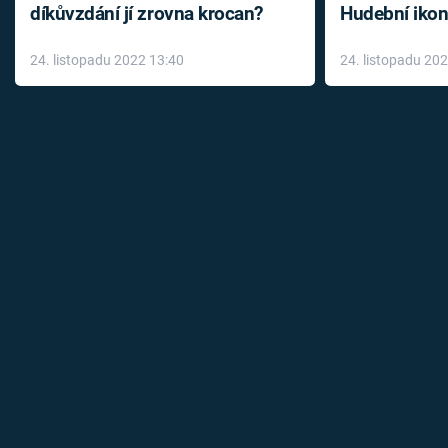
díkůvzdání jí zrovna krocan?
Hudební ikon
až do konce 
24. listopadu 2022 13:40
24. listopadu 20
léky