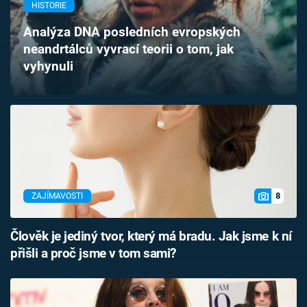
HISTORIE
Časopis
Analýza DNA posledních evropských
Sledujte prima+
neandrtálců vyvrací teorii o tom, jak
vyhynuli
Přihlášení
Sledujte nás
8
ZAJÍMAVOSTI
Člověk je jediný tvor, který má bradu. Jak jsme k ní
přišli a proč jsme v tom sami?