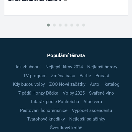
Populární témata
Jak zhubnout
Nejlepší filmy 2024
Nejlepší horory
TV program
Změna času
Partie
Počasí
Kdy budou volby
ZOO Nové začátky
Auto – katalog
7 pádů Honzy Dědka
Volby 2025
Svařené víno
Tatarák podle Pohlreicha
Aloe vera
Pěstování lichořeřišnice
Výpočet ascendentu
Tvarohové knedlíky
Nejlepší palačinky
Švestkový koláč