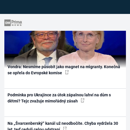
Vondra: Nesmíme působit jako magnet na migranty. Konečná
se opřela do Evropské komise
Podmínka pro Ukrajince za útok zápalnou lahví na dům s
dětmi? Tejc zvažuje mimořádný zásah
Na „Švarcenberský“ kanál už neodbočíte. Chyba vydržela 30
let, teď ceduli celou odstraní