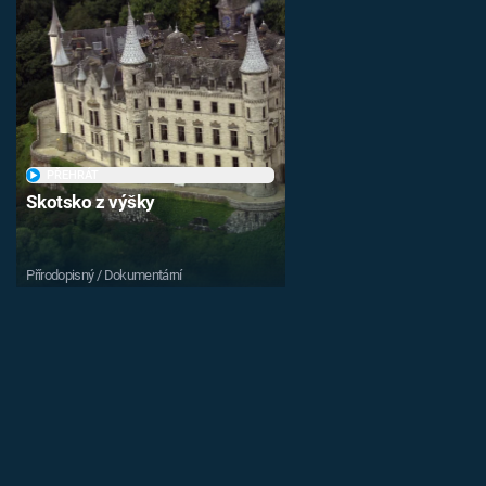
PŘEHRÁT
Skotsko z výšky
Přírodopisný / Dokumentární