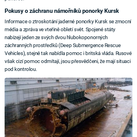
Pokusy o záchranu námořníků ponorky Kursk
Informace o ztroskotání jaderné ponorky Kursk se zmocní
média a zpráva ve vteřině obletí svět. Spojené státy
nabízejí jeden ze svých dvou hlubokoponorných
záchranných prostředků (Deep Submergence Rescue
Vehicles), stejně tak nabídla pomoc i britská vláda. Rusové
však cizí pomoc odmítají, jsou přesvědčeni, že mají situaci
pod kontrolou.