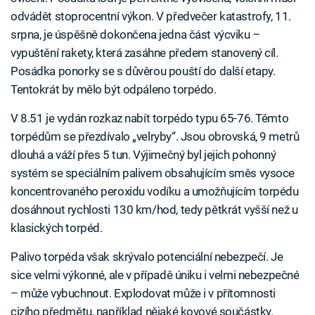
odvádět stoprocentní výkon. V předvečer katastrofy, 11.
srpna, je úspěšně dokončena jedna část výcviku –
vypuštění rakety, která zasáhne předem stanovený cíl.
Posádka ponorky se s důvěrou pouští do další etapy.
Tentokrát by mělo být odpáleno torpédo.
V 8.51 je vydán rozkaz nabít torpédo typu 65-76. Těmto
torpédům se přezdívalo „velryby“. Jsou obrovská, 9 metrů
dlouhá a váží přes 5 tun. Výjimečný byl jejich pohonný
systém se speciálním palivem obsahujícím směs vysoce
koncentrovaného peroxidu vodíku a umožňujícím torpédu
dosáhnout rychlosti 130 km/hod, tedy pětkrát vyšší než u
klasických torpéd.
Palivo torpéda však skrývalo potenciální nebezpečí. Je
sice velmi výkonné, ale v případě úniku i velmi nebezpečné
– může vybuchnout. Explodovat může i v přítomnosti
cizího předmětu, například nějaké kovové součástky.