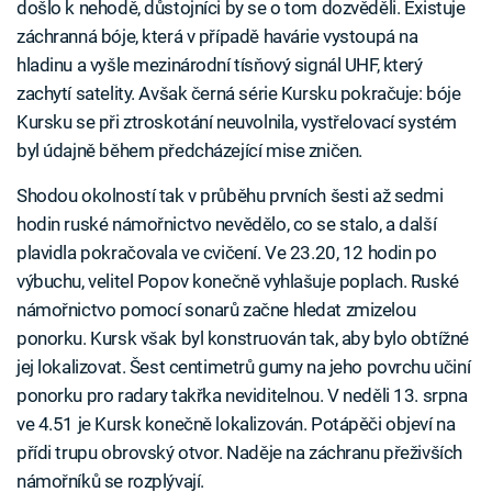
došlo k nehodě, důstojníci by se o tom dozvěděli. Existuje
záchranná bóje, která v případě havárie vystoupá na
hladinu a vyšle mezinárodní tísňový signál UHF, který
zachytí satelity. Avšak černá série Kursku pokračuje: bóje
Kursku se při ztroskotání neuvolnila, vystřelovací systém
byl údajně během předcházející mise zničen.
Shodou okolností tak v průběhu prvních šesti až sedmi
hodin ruské námořnictvo nevědělo, co se stalo, a další
plavidla pokračovala ve cvičení. Ve 23.20, 12 hodin po
výbuchu, velitel Popov konečně vyhlašuje poplach. Ruské
námořnictvo pomocí sonarů začne hledat zmizelou
ponorku. Kursk však byl konstruován tak, aby bylo obtížné
jej lokalizovat. Šest centimetrů gumy na jeho povrchu učiní
ponorku pro radary takřka neviditelnou. V neděli 13. srpna
ve 4.51 je Kursk konečně lokalizován. Potápěči objeví na
přídi trupu obrovský otvor. Naděje na záchranu přeživších
námořníků se rozplývají.