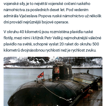
vojenské síly, je to největší vojenské cvičení ruského
námořnictva za posledních deset let. Pod vedením
admirála Vjačeslava Popova ruské námořnictvo už několik
dní provádí nejrůznější bojové operace.
V okruhu 40 kilometrů jsou rozmístěna plavidla ruské
flotily, mezi nimi i křižník Petr Veliký, nejmohutnější válečné
plavidlo na světě, schopné vyslat 20 raket do okruhu 500
kilometrů dvojnásobnou rychlostí než je rychlost zvuku.