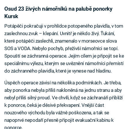
Osud 23 živých námořníků na palubě ponorky
Kursk
Potápěči pokračuji v prohlídce potopeného plavidla, v tom
zaslechnou zvuk – klepání. Uvnitř je někdo živý. Ťukání,
které potápěči zaslechli, znamenalo v morseovce slova
SOS a VODA. Nebylo pochyb, přeživší námořníci se topí.
Spouští se záchranná operace. Jejím cílem je připojit se ke
speciálnímu výlezu, kterým se uvěznění námořníci přemístí
do záchranného plavidla, které je vynese nad hladinu.
Úspěch operace závisí na několika podmínkách. Je třeba,
aby ponorka nebyla příliš nakloněná na jednu stranu a aby
nebyl příliš silný proud. Ve chvíli, když se záchranáři přiblíží
k ponorce, čeká je děsivé překvapení. Vnější část
nouzového východu byla vážně poškozena, a tak se
napoprvé nepodaří přesně připojit evakuační kabinu k
ponorce.