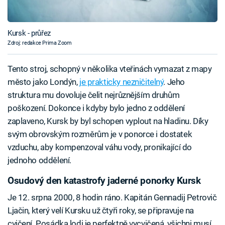
Kursk - průřez
Zdroj: redakce Prima Zoom
Tento stroj, schopný v několika vteřinách vymazat z mapy
město jako Londýn,
je prakticky nezničitelný
. Jeho
struktura mu dovoluje čelit nejrůznějším druhům
poškození. Dokonce i kdyby bylo jedno z oddělení
zaplaveno, Kursk by byl schopen vyplout na hladinu. Díky
svým obrovským rozměrům je v ponorce i dostatek
vzduchu, aby kompenzoval váhu vody, pronikající do
jednoho oddělení.
Osudový den katastrofy jaderné ponorky Kursk
Je 12. srpna 2000, 8 hodin ráno. Kapitán Gennadij Petrovič
Ljačin, který velí Kursku už čtyři roky, se připravuje na
cvičení. Posádka lodi je perfektně vycvičená, všichni musí