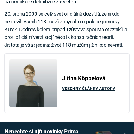
námořníků je definitivně zpečetěn.
20. srpna 2000 se celý svět oficiálně dozvídá, že nikdo
nepřežil. Všech 118 mužů zahynulo na palubě ponorky
Kursk. Dodnes kolem případu zůstává spousta otazníků a
proti oficiální verzi stojí několik konspiračních teorií.
Jistota je však jediná: život 118 mužům již nikdo nevrátí.
Jiřina Köppelová
VŠECHNY ČLÁNKY AUTORA
Nenechte si ujít novinky Prima