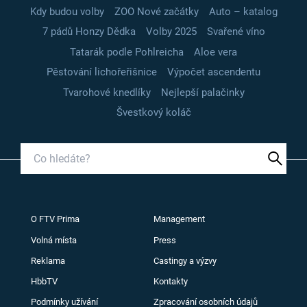
Kdy budou volby
ZOO Nové začátky
Auto – katalog
7 pádů Honzy Dědka
Volby 2025
Svařené víno
Tatarák podle Pohlreicha
Aloe vera
Pěstování lichořeřišnice
Výpočet ascendentu
Tvarohové knedlíky
Nejlepší palačinky
Švestkový koláč
O FTV Prima
Management
Volná místa
Press
Reklama
Castingy a výzvy
HbbTV
Kontakty
Podmínky užívání
Zpracování osobních údajů