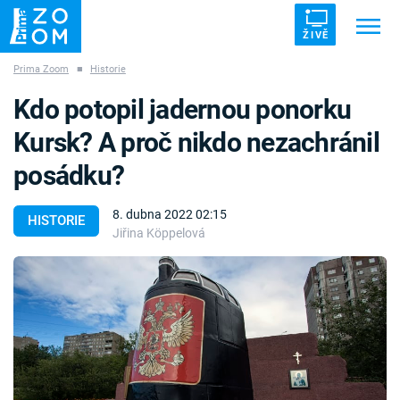
ŽIVĚ
Prima Zoom
■
Historie
Trendy:
ZRÁDCI
UFO
DRUHÁ SVĚTOVÁ VÁLKA
Kdo potopil jadernou ponorku
ZÁHADY
VETŘELCI DÁVNOVĚKU
Kursk? A proč nikdo nezachránil
posádku?
8. dubna 2022 02:15
HISTORIE
Jiřina Köppelová
Témata
Témata
Pořady
TV Program