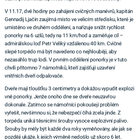
V 11.17, dvě hodiny po zahájení cvičných manévrů, kapitán
Gennadij Ljačin zaujímá místo ve velicím středisku, které je
umístěno ve druhém oddělení, a nařizuje snížit rychlost
ponorky na 6 uzlů, tedy na 11 km/hod a zaměřuje cíl –
admirálskou loď Petr Veliký vzdálenou 40 km. Cvičné
slepé torpédo má být navedeno co nejhlouběji, aby
nezasáhlo trup lodi. V prvním oddělení ponorky je v tuto
chvíli přítomno 7 námořníků, kteří zajišťují uzavření
vnitřních dveří odpalovače.
Dveře mají tloušťku 3 centimetry a dokážou vypudit explozi
vně ponorky. Jenže onoho dne se dveře neuzavřou
dokonale. Zatímco se námořníci pokoušejí problém
vyřešit, nevšimnou si, že nebezpečí číhá zcela jinde. Z
torpéda uniká těsnicími šrouby vysoce explozivní palivo.
Šrouby by měly být každé dva roky vyměňovány, ale jak se
později ukáže, k jejich výměně nedošlo už skoro 6 let.