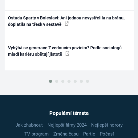
Ostuda Sparty v Boleslavi: Ani jednou nevystřelila na bránu,
doplatila na třesk v sestavě
Vyhýbá se generace Z vedoucím pozicím? Podle sociologů
mladí kariéru obětují jistotě
Populární témata
Jak zhubnout
Nejlepší filmy 2024
Nejlepší horory
TV program
Změna času
Partie
Počasí