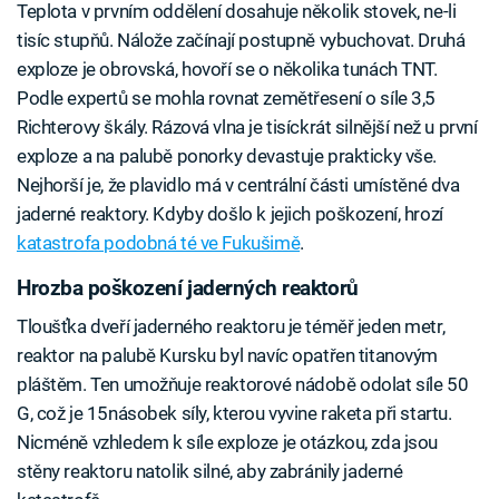
Teplota v prvním oddělení dosahuje několik stovek, ne-li
tisíc stupňů. Nálože začínají postupně vybuchovat. Druhá
exploze je obrovská, hovoří se o několika tunách TNT.
Podle expertů se mohla rovnat zemětřesení o síle 3,5
Richterovy škály. Rázová vlna je tisíckrát silnější než u první
exploze a na palubě ponorky devastuje prakticky vše.
Nejhorší je, že plavidlo má v centrální části umístěné dva
jaderné reaktory. Kdyby došlo k jejich poškození, hrozí
katastrofa podobná té ve Fukušimě
.
Hrozba poškození jaderných reaktorů
Tloušťka dveří jaderného reaktoru je téměř jeden metr,
reaktor na palubě Kursku byl navíc opatřen titanovým
pláštěm. Ten umožňuje reaktorové nádobě odolat síle 50
G, což je 15násobek síly, kterou vyvine raketa při startu.
Nicméně vzhledem k síle exploze je otázkou, zda jsou
stěny reaktoru natolik silné, aby zabránily jaderné