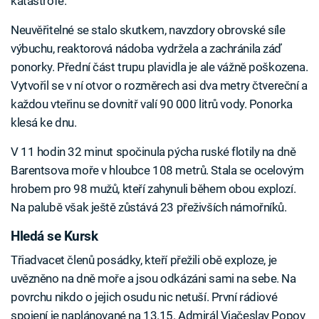
katastrofě.
Neuvěřitelné se stalo skutkem, navzdory obrovské síle
výbuchu, reaktorová nádoba vydržela a zachránila záď
ponorky. Přední část trupu plavidla je ale vážně poškozena.
Vytvořil se v ní otvor o rozměrech asi dva metry čtvereční a
každou vteřinu se dovnitř valí 90 000 litrů vody. Ponorka
klesá ke dnu.
V 11 hodin 32 minut spočinula pýcha ruské flotily na dně
Barentsova moře v hloubce 108 metrů. Stala se ocelovým
hrobem pro 98 mužů, kteří zahynuli během obou explozí.
Na palubě však ještě zůstává 23 přeživších námořníků.
Hledá se Kursk
Třiadvacet členů posádky, kteří přežili obě exploze, je
uvězněno na dně moře a jsou odkázáni sami na sebe. Na
povrchu nikdo o jejich osudu nic netuší. První rádiové
spojení je naplánované na 13.15. Admirál Vjačeslav Popov