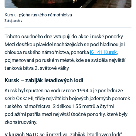
Kursk - pýcha ruského námořnictva
Zdroj: archiv
Tohoto osudného dne vstupují do akce i ruské ponorky.
Mezi desítkou plavidel nacházejících se pod hladinou je i
chlouba ruského námořnictva, ponorka
K-141 Kursk
,
pojmenovaná po ruském městě, kde se sváděla největší
tanková bitva 2. světové války.
Kursk – zabiják letadlových lodí
Kursk byl spuštěn na vodu v roce 1994 a je poslední ze
série Oskar-II, třídy největších bojových jaderných ponorek
ruského námořnictva. S délkou 155 metrů a čtyřmi
podlažími patřila mezi největší útočné ponorky, které byly
zkonstruovány.
V kruzích NATO se ji přezdívá „zabiják letadlových lodí“,