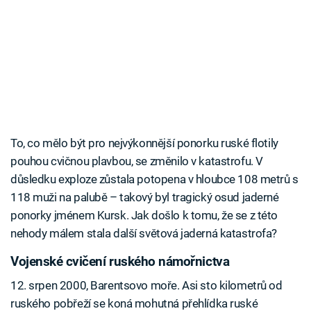
To, co mělo být pro nejvýkonnější ponorku ruské flotily
pouhou cvičnou plavbou, se změnilo v katastrofu. V
důsledku exploze zůstala potopena v hloubce 108 metrů s
118 muži na palubě – takový byl tragický osud jaderné
ponorky jménem Kursk. Jak došlo k tomu, že se z této
nehody málem stala další světová jaderná katastrofa?
Vojenské cvičení ruského námořnictva
12. srpen 2000, Barentsovo moře. Asi sto kilometrů od
ruského pobřeží se koná mohutná přehlídka ruské