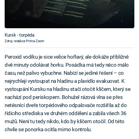
Kursk - torpéda
Zdroj: redakce Prima Zoom
Peroxid vodíku je sice velice hořlavý, ale dokáže přibližně
dvě minuty odolávat horku. Posádka má tedy něco málo
času, než palivo vybuchne. Nabízí se jediné řešení – co
nejrychleji vystoupat na hladinu a plavidlo evakuovat. K
vystoupání Kursku na hladinu stačí otočit klíčem, který se
nachází pod periskopem. Bohužel rázová vlna se přes
netěsnící dveře torpédového odpalovače rozšířila až do
řídicího střediska ve druhém oddělení a zabila všech 36
mužů. Není tu tedy nikdo, kdo by klíčem otočil. Od této
chvíle se ponorka ocitla mimo kontrolu.