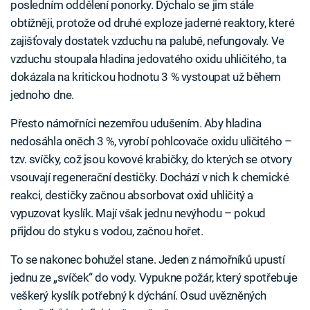
posledním oddělení ponorky. Dýchalo se jim stále
obtížněji, protože od druhé exploze jaderné reaktory, které
zajišťovaly dostatek vzduchu na palubě, nefungovaly. Ve
vzduchu stoupala hladina jedovatého oxidu uhličitého, ta
dokázala na kritickou hodnotu 3 % vystoupat už během
jednoho dne.
Přesto námořníci nezemřou udušením. Aby hladina
nedosáhla oněch 3 %, vyrobí pohlcovače oxidu uličitého –
tzv. svíčky, což jsou kovové krabičky, do kterých se otvory
vsouvají regenerační destičky. Dochází v nich k chemické
reakci, destičky začnou absorbovat oxid uhličitý a
vypuzovat kyslík. Mají však jednu nevýhodu – pokud
přijdou do styku s vodou, začnou hořet.
To se nakonec bohužel stane. Jeden z námořníků upustí
jednu ze „svíček“ do vody. Vypukne požár, který spotřebuje
veškerý kyslík potřebný k dýchání. Osud uvězněných