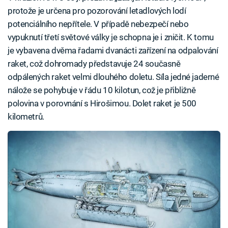
protože je určena pro pozorování letadlových lodí
potenciálního nepřítele. V případě nebezpečí nebo
vypuknutí třetí světové války je schopna je i zničit. K tomu
je vybavena dvěma řadami dvanácti zařízení na odpalování
raket, což dohromady představuje 24 současně
odpálených raket velmi dlouhého doletu. Síla jedné jaderné
nálože se pohybuje v řádu 10 kilotun, což je přibližně
polovina v porovnání s Hirošimou. Dolet raket je 500
kilometrů.