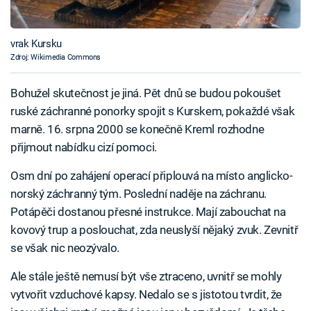
vrak Kursku
Zdroj: Wikimedia Commons
Bohužel skutečnost je jiná. Pět dnů se budou pokoušet
ruské záchranné ponorky spojit s Kurskem, pokaždé však
marně. 16. srpna 2000 se konečně Kreml rozhodne
přijmout nabídku cizí pomoci.
Osm dní po zahájení operací připlouvá na místo anglicko-
norský záchranný tým. Poslední naděje na záchranu.
Potápěči dostanou přesné instrukce. Mají zabouchat na
kovový trup a poslouchat, zda neuslyší nějaký zvuk. Zevnitř
se však nic neozývalo.
Ale stále ještě nemusí být vše ztraceno, uvnitř se mohly
vytvořit vzduchové kapsy. Nedalo se s jistotou tvrdit, že