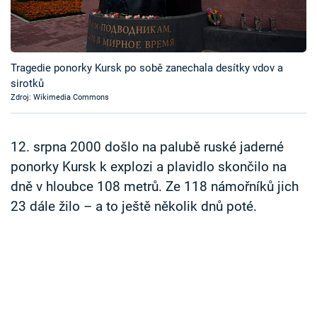
Časopis
Sledujte prima+
Tragedie ponorky Kursk po sobě zanechala desítky vdov a
sirotků
Přihlášení
Zdroj: Wikimedia Commons
Sledujte nás
12. srpna 2000 došlo na palubě ruské jaderné
ponorky Kursk k explozi a plavidlo skončilo na
dně v hloubce 108 metrů. Ze 118 námořníků jich
23 dále žilo – a to ještě několik dnů poté.