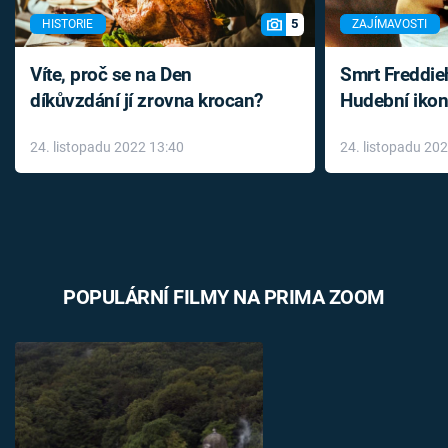
5
HISTORIE
ZAJÍMAVOSTI
Víte, proč se na Den
Smrt Freddie
díkůvzdání jí zrovna krocan?
Hudební ikon
až do konce 
24. listopadu 2022 13:40
24. listopadu 20
léky
POPULÁRNÍ FILMY NA PRIMA ZOOM