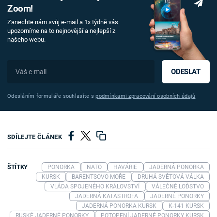
Zoom!
Zanechte nám svůj e-mail a 1x týdně vás
upozorníme na to nejnovější a nejlepší z
našeho webu.
ODESLAT
Odesláním formuláře souhlasíte s
podmínkami zpracování osobních údajů
SDÍLEJTE ČLÁNEK
ŠTÍTKY
PONORKA
NATO
HAVÁRIE
JADERNÁ PONORKA
KURSK
BARENTSOVO MOŘE
DRUHÁ SVĚTOVÁ VÁLKA
VLÁDA SPOJENÉHO KRÁLOVSTVÍ
VÁLEČNÉ LOĎSTVO
JADERNÁ KATASTROFA
JADERNÉ PONORKY
JADERNÁ PONORKA KURSK
K-141 KURSK
RUSKÉ JADERNÉ PONORKY
POTOPENÍ JADERNÉ PONORKY KURSK