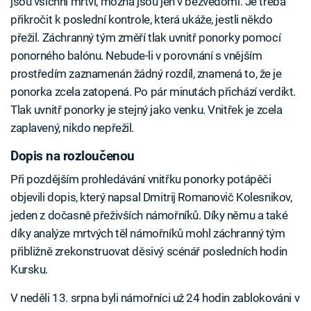
jsou všichni mrtví, možná jsou jen v bezvědomí. Je třeba
přikročit k poslední kontrole, která ukáže, jestli někdo
přežil. Záchranný tým změří tlak uvnitř ponorky pomocí
ponorného balónu. Nebude-li v porovnání s vnějším
prostředím zaznamenán žádný rozdíl, znamená to, že je
ponorka zcela zatopená. Po pár minutách přichází verdikt.
Tlak uvnitř ponorky je stejný jako venku. Vnitřek je zcela
zaplavený, nikdo nepřežil.
Dopis na rozloučenou
Při pozdějším prohledávání vnitřku ponorky potápěči
objevili dopis, který napsal Dmitrij Romanovič Kolesnikov,
jeden z dočasně přeživších námořníků. Díky němu a také
díky analýze mrtvých těl námořníků mohl záchranný tým
přibližně zrekonstruovat děsivý scénář posledních hodin
Kursku.
V neděli 13. srpna byli námořníci už 24 hodin zablokováni v