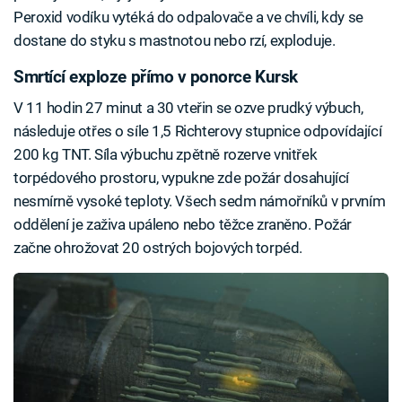
Peroxid vodíku vytéká do odpalovače a ve chvíli, kdy se
dostane do styku s mastnotou nebo rzí, exploduje.
Smrtící exploze přímo v ponorce Kursk
V 11 hodin 27 minut a 30 vteřin se ozve prudký výbuch,
následuje otřes o síle 1,5 Richterovy stupnice odpovídající
200 kg TNT. Síla výbuchu zpětně rozerve vnitřek
torpédového prostoru, vypukne zde požár dosahující
nesmírně vysoké teploty. Všech sedm námořníků v prvním
oddělení je zaživa upáleno nebo těžce zraněno. Požár
začne ohrožovat 20 ostrých bojových torpéd.