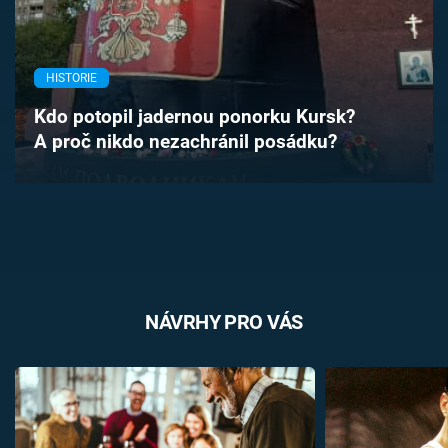
Časopis
Sledujte prima+
HISTORIE
Kdo potopil jadernou ponorku Kursk?
Přihlášení
A proč nikdo nezachránil posádku?
Sledujte nás
NÁVRHY PRO VÁS