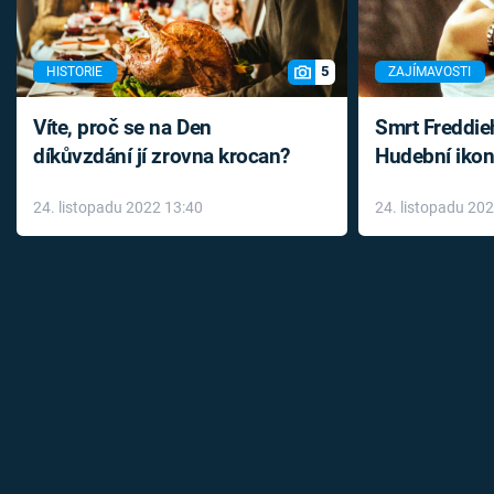
5
HISTORIE
ZAJÍMAVOSTI
Víte, proč se na Den
Smrt Freddie
díkůvzdání jí zrovna krocan?
Hudební ikon
až do konce 
24. listopadu 2022 13:40
24. listopadu 20
léky