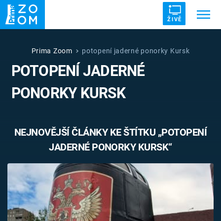
ŽIVĚ
Trendy:
ZRÁDCI
UFO
DRUHÁ SVĚTOVÁ VÁLKA
Prima Zoom
potopení jaderné ponorky Kursk
POTOPENÍ JADERNÉ
ZÁHADY
VETŘELCI DÁVNOVĚKU
PONORKY KURSK
NEJNOVĚJŠÍ ČLÁNKY KE ŠTÍTKU „POTOPENÍ
Témata
JADERNÉ PONORKY KURSK“
Témata
Pořady
TV Program