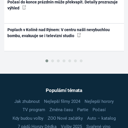
Počasí do konce prázdnin může překvapit. Detaily prozrazuje
výhled
Poplach v Kolíně nad Rýnem: V centru našli nevybuchlou
bombu, evakuuje se i televizní studio
Populární témata
Jak zhubnout
Nejlepší filmy 2024
Nejlepší horory
TV program
Změna času
Partie
Počasí
Kdy budou volby
ZOO Nové začátky
Auto – katalog
7 pádů Honzy Dědka
Volby 2025
Svařené víno