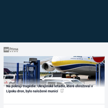
Na pokraji tragédie: Ukrajinské letadlo, které ohrožoval v
Lipsku dron, bylo naložené municí