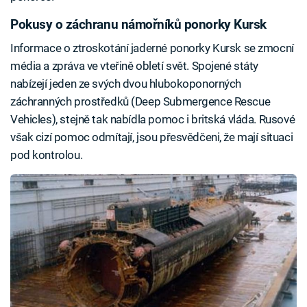
Pokusy o záchranu námořníků ponorky Kursk
Informace o ztroskotání jaderné ponorky Kursk se zmocní
média a zpráva ve vteřině obletí svět. Spojené státy
nabízejí jeden ze svých dvou hlubokoponorných
záchranných prostředků (Deep Submergence Rescue
Vehicles), stejně tak nabídla pomoc i britská vláda. Rusové
však cizí pomoc odmítají, jsou přesvědčeni, že mají situaci
pod kontrolou.