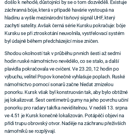
došlo k nehodě, důstojníci by se o tom dozvěděli. Existuje
záchranná bóje, která v případě havárie vystoupá na
hladinu a vyšle mezinárodní tísňový signál UHF, který
zachytí satelity. Avšak černá série Kursku pokračuje: bóje
Kursku se při ztroskotání neuvolnila, vystřelovací systém
byl údajně během předcházející mise zničen.
Shodou okolností tak v průběhu prvních šesti až sedmi
hodin ruské námořnictvo nevědělo, co se stalo, a další
plavidla pokračovala ve cvičení. Ve 23.20, 12 hodin po
výbuchu, velitel Popov konečně vyhlašuje poplach. Ruské
námořnictvo pomocí sonarů začne hledat zmizelou
ponorku. Kursk však byl konstruován tak, aby bylo obtížné
jej lokalizovat. Šest centimetrů gumy na jeho povrchu učiní
ponorku pro radary takřka neviditelnou. V neděli 13. srpna
ve 4.51 je Kursk konečně lokalizován. Potápěči objeví na
přídi trupu obrovský otvor. Naděje na záchranu přeživších
námořníků se rozplývají.