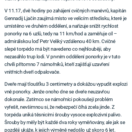
V 11.17, dvě hodiny po zahájení cvičných manévrů, kapitán
Gennadij Ljačin zaujímá místo ve velicím středisku, které je
umístěno ve druhém oddělení, a nařizuje snížit rychlost
ponorky na 6 uzlů, tedy na 11 km/hod a zaměřuje cíl –
admirálskou loď Petr Veliký vzdálenou 40 km. Cvičné
slepé torpédo má být navedeno co nejhlouběji, aby
nezasáhlo trup lodi. V prvním oddělení ponorky je v tuto
chvíli přítomno 7 námořníků, kteří zajišťují uzavření
vnitřních dveří odpalovače.
Dveře mají tloušťku 3 centimetry a dokážou vypudit explozi
vně ponorky. Jenže onoho dne se dveře neuzavřou
dokonale. Zatímco se námořníci pokoušejí problém
vyřešit, nevšimnou si, že nebezpečí číhá zcela jinde. Z
torpéda uniká těsnicími šrouby vysoce explozivní palivo.
Šrouby by měly být každé dva roky vyměňovány, ale jak se
později ukáže, k jejich výměně nedošlo už skoro 6 let.