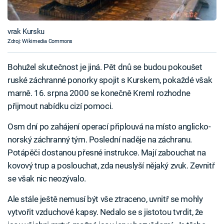
vrak Kursku
Zdroj: Wikimedia Commons
Bohužel skutečnost je jiná. Pět dnů se budou pokoušet
ruské záchranné ponorky spojit s Kurskem, pokaždé však
marně. 16. srpna 2000 se konečně Kreml rozhodne
přijmout nabídku cizí pomoci.
Osm dní po zahájení operací připlouvá na místo anglicko-
norský záchranný tým. Poslední naděje na záchranu.
Potápěči dostanou přesné instrukce. Mají zabouchat na
kovový trup a poslouchat, zda neuslyší nějaký zvuk. Zevnitř
se však nic neozývalo.
Ale stále ještě nemusí být vše ztraceno, uvnitř se mohly
vytvořit vzduchové kapsy. Nedalo se s jistotou tvrdit, že