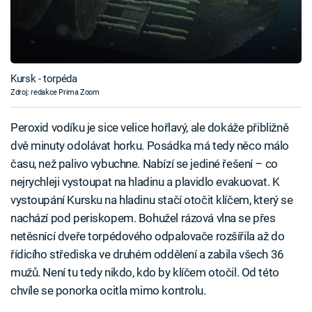
Kursk - torpéda
Zdroj: redakce Prima Zoom
Peroxid vodíku je sice velice hořlavý, ale dokáže přibližně
dvě minuty odolávat horku. Posádka má tedy něco málo
času, než palivo vybuchne. Nabízí se jediné řešení – co
nejrychleji vystoupat na hladinu a plavidlo evakuovat. K
vystoupání Kursku na hladinu stačí otočit klíčem, který se
nachází pod periskopem. Bohužel rázová vlna se přes
netěsnící dveře torpédového odpalovače rozšířila až do
řídicího střediska ve druhém oddělení a zabila všech 36
mužů. Není tu tedy nikdo, kdo by klíčem otočil. Od této
chvíle se ponorka ocitla mimo kontrolu.