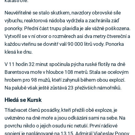
katastrofě.
Neuvěřitelné se stalo skutkem, navzdory obrovské síle
výbuchu, reaktorová nádoba vydržela a zachránila záď
ponorky. Přední část trupu plavidla je ale vážně poškozena.
Vytvořil se v ní otvor o rozměrech asi dva metry čtvereční a
každou vteřinu se dovnitř valí 90 000 litrů vody. Ponorka
klesá ke dnu.
V 11 hodin 32 minut spočinula pýcha ruské flotily na dně
Barentsova moře v hloubce 108 metrů. Stala se ocelovým
hrobem pro 98 mužů, kteří zahynuli během obou explozí.
Na palubě však ještě zůstává 23 přeživších námořníků.
Hledá se Kursk
Třiadvacet členů posádky, kteří přežili obě exploze, je
uvězněno na dně moře a jsou odkázáni sami na sebe. Na
povrchu nikdo o jejich osudu nic netuší. První rádiové
spojení je naplánované na 13.15. Admirál Vjačeslav Popov