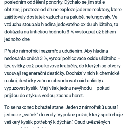
posledním oddělení ponorky. Dýchalo se jim stále
obtížněji, protože od druhé exploze jaderné reaktory, které
zajišťovaly dostatek vzduchu na palubě, nefungovaly. Ve
vzduchu stoupala hladina jedovatého oxidu uhličitého, ta
dokázala na kritickou hodnotu 3 % vystoupat už během
jednoho dne.
Přesto námořníci nezemřou udušením. Aby hladina
nedosáhla oněch 3 %, vyrobí pohlcovače oxidu uličitého –
tzv. svíčky, což jsou kovové krabičky, do kterých se otvory
vsouvají regenerační destičky. Dochází v nich k chemické
reakci, destičky začnou absorbovat oxid uhličitý a
vypuzovat kyslík. Mají však jednu nevýhodu – pokud
přijdou do styku s vodou, začnou hořet.
To se nakonec bohužel stane. Jeden z námořníků upustí
jednu ze „svíček“ do vody. Vypukne požár, který spotřebuje
veškerý kyslík potřebný k dýchání. Osud uvězněných