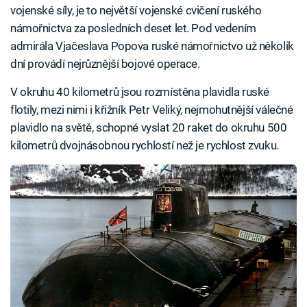
vojenské síly, je to největší vojenské cvičení ruského
námořnictva za posledních deset let. Pod vedením
admirála Vjačeslava Popova ruské námořnictvo už několik
dní provádí nejrůznější bojové operace.
V okruhu 40 kilometrů jsou rozmístěna plavidla ruské
flotily, mezi nimi i křižník Petr Veliký, nejmohutnější válečné
plavidlo na světě, schopné vyslat 20 raket do okruhu 500
kilometrů dvojnásobnou rychlostí než je rychlost zvuku.