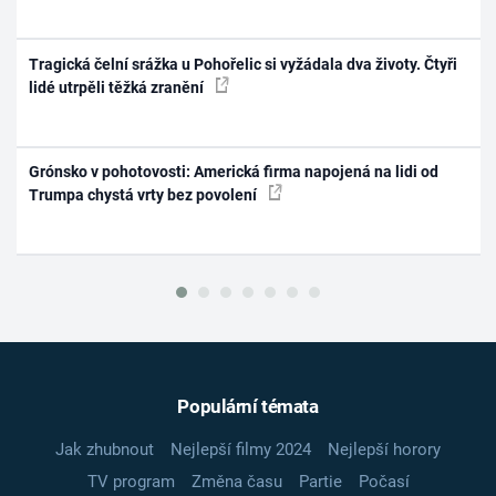
Tragická čelní srážka u Pohořelic si vyžádala dva životy. Čtyři
lidé utrpěli těžká zranění
Grónsko v pohotovosti: Americká firma napojená na lidi od
Trumpa chystá vrty bez povolení
Populární témata
Jak zhubnout
Nejlepší filmy 2024
Nejlepší horory
TV program
Změna času
Partie
Počasí