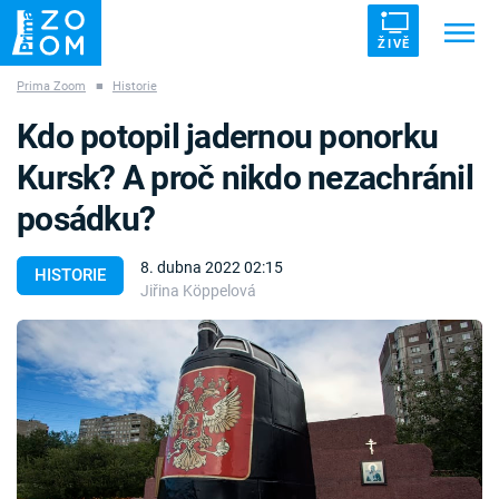
ŽIVĚ
Prima Zoom
■
Historie
Trendy:
ZRÁDCI
UFO
DRUHÁ SVĚTOVÁ VÁLKA
Kdo potopil jadernou ponorku
ZÁHADY
VETŘELCI DÁVNOVĚKU
Kursk? A proč nikdo nezachránil
posádku?
8. dubna 2022 02:15
HISTORIE
Jiřina Köppelová
Témata
Témata
Pořady
TV Program