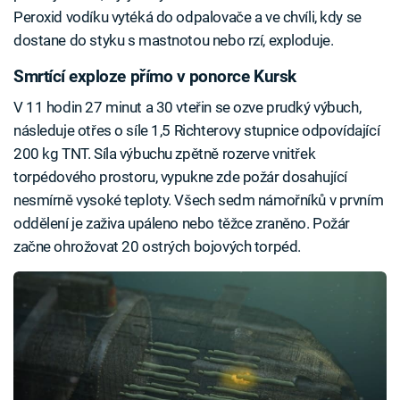
Peroxid vodíku vytéká do odpalovače a ve chvíli, kdy se
dostane do styku s mastnotou nebo rzí, exploduje.
Smrtící exploze přímo v ponorce Kursk
V 11 hodin 27 minut a 30 vteřin se ozve prudký výbuch,
následuje otřes o síle 1,5 Richterovy stupnice odpovídající
200 kg TNT. Síla výbuchu zpětně rozerve vnitřek
torpédového prostoru, vypukne zde požár dosahující
nesmírně vysoké teploty. Všech sedm námořníků v prvním
oddělení je zaživa upáleno nebo těžce zraněno. Požár
začne ohrožovat 20 ostrých bojových torpéd.