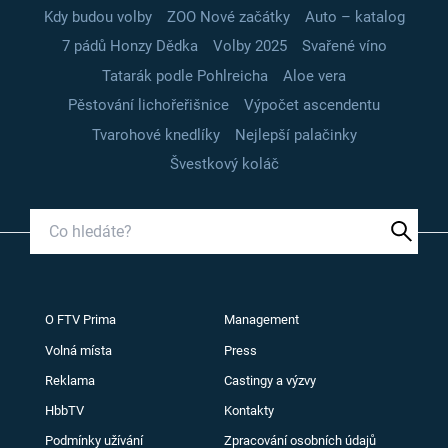
Kdy budou volby
ZOO Nové začátky
Auto – katalog
7 pádů Honzy Dědka
Volby 2025
Svařené víno
Tatarák podle Pohlreicha
Aloe vera
Pěstování lichořeřišnice
Výpočet ascendentu
Tvarohové knedlíky
Nejlepší palačinky
Švestkový koláč
O FTV Prima
Management
Volná místa
Press
Reklama
Castingy a výzvy
HbbTV
Kontakty
Podmínky užívání
Zpracování osobních údajů