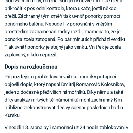
jsou všichni mrtví, možná jsou jen v bezvědomí. Je třeba
přikročit k poslední kontrole, která ukáže, jestli někdo
přežil. Záchranný tým změří tlak uvnitř ponorky pomocí
ponorného balónu. Nebude-li v porovnání s vnějším
prostředím zaznamenán žádný rozdíl, znamená to, že je
ponorka zcela zatopená. Po pár minutách přichází verdikt.
Tlak uvnitř ponorky je stejný jako venku. Vnitřek je zcela
zaplavený, nikdo nepřežil.
Dopis na rozloučenou
Při pozdějším prohledávání vnitřku ponorky potápěči
objevili dopis, který napsal Dmitrij Romanovič Kolesnikov,
jeden z dočasně přeživších námořníků. Díky němu a také
díky analýze mrtvých těl námořníků mohl záchranný tým
přibližně zrekonstruovat děsivý scénář posledních hodin
Kursku.
V neděli 13. srpna byli námořníci už 24 hodin zablokováni v