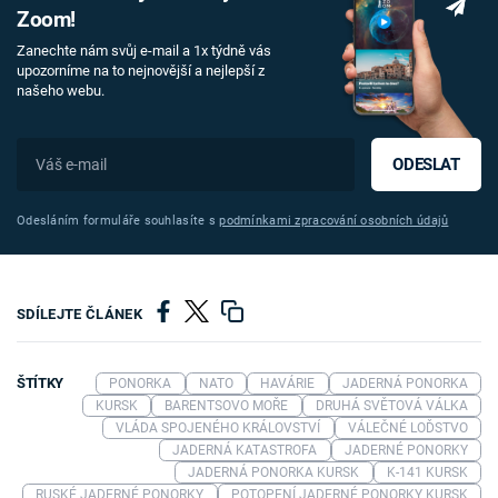
Zoom!
Zanechte nám svůj e-mail a 1x týdně vás
upozorníme na to nejnovější a nejlepší z
našeho webu.
ODESLAT
Odesláním formuláře souhlasíte s
podmínkami zpracování osobních údajů
SDÍLEJTE ČLÁNEK
ŠTÍTKY
PONORKA
NATO
HAVÁRIE
JADERNÁ PONORKA
KURSK
BARENTSOVO MOŘE
DRUHÁ SVĚTOVÁ VÁLKA
VLÁDA SPOJENÉHO KRÁLOVSTVÍ
VÁLEČNÉ LOĎSTVO
JADERNÁ KATASTROFA
JADERNÉ PONORKY
JADERNÁ PONORKA KURSK
K-141 KURSK
RUSKÉ JADERNÉ PONORKY
POTOPENÍ JADERNÉ PONORKY KURSK