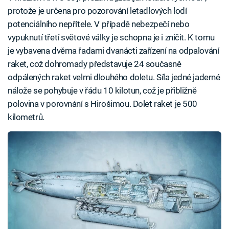
protože je určena pro pozorování letadlových lodí
potenciálního nepřítele. V případě nebezpečí nebo
vypuknutí třetí světové války je schopna je i zničit. K tomu
je vybavena dvěma řadami dvanácti zařízení na odpalování
raket, což dohromady představuje 24 současně
odpálených raket velmi dlouhého doletu. Síla jedné jaderné
nálože se pohybuje v řádu 10 kilotun, což je přibližně
polovina v porovnání s Hirošimou. Dolet raket je 500
kilometrů.