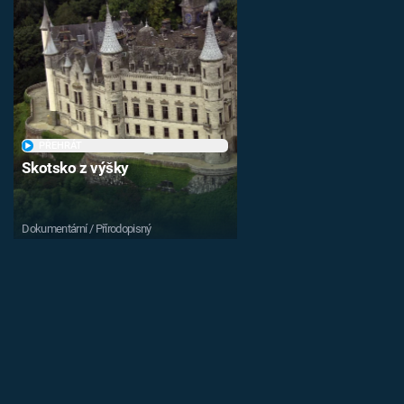
PŘEHRÁT
Skotsko z výšky
Dokumentární / Přírodopisný