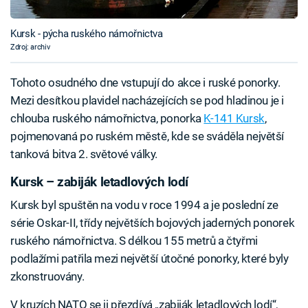
Kursk - pýcha ruského námořnictva
Zdroj: archiv
Tohoto osudného dne vstupují do akce i ruské ponorky.
Mezi desítkou plavidel nacházejících se pod hladinou je i
chlouba ruského námořnictva, ponorka
K-141 Kursk
,
pojmenovaná po ruském městě, kde se sváděla největší
tanková bitva 2. světové války.
Kursk – zabiják letadlových lodí
Kursk byl spuštěn na vodu v roce 1994 a je poslední ze
série Oskar-II, třídy největších bojových jaderných ponorek
ruského námořnictva. S délkou 155 metrů a čtyřmi
podlažími patřila mezi největší útočné ponorky, které byly
zkonstruovány.
V kruzích NATO se ji přezdívá „zabiják letadlových lodí“,