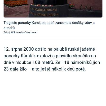
Časopis
Sledujte prima+
Tragedie ponorky Kursk po sobě zanechala desítky vdov a
sirotků
Přihlášení
Zdroj: Wikimedia Commons
Sledujte nás
12. srpna 2000 došlo na palubě ruské jaderné
ponorky Kursk k explozi a plavidlo skončilo na
dně v hloubce 108 metrů. Ze 118 námořníků jich
23 dále žilo – a to ještě několik dnů poté.