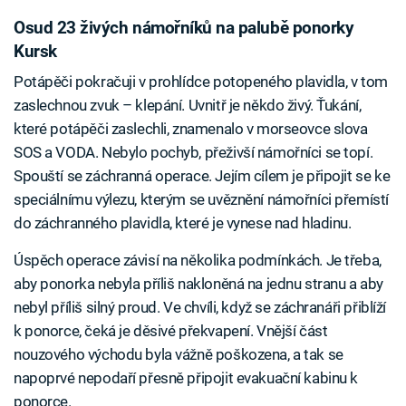
Osud 23 živých námořníků na palubě ponorky
Kursk
Potápěči pokračuji v prohlídce potopeného plavidla, v tom
zaslechnou zvuk – klepání. Uvnitř je někdo živý. Ťukání,
které potápěči zaslechli, znamenalo v morseovce slova
SOS a VODA. Nebylo pochyb, přeživší námořníci se topí.
Spouští se záchranná operace. Jejím cílem je připojit se ke
speciálnímu výlezu, kterým se uvěznění námořníci přemístí
do záchranného plavidla, které je vynese nad hladinu.
Úspěch operace závisí na několika podmínkách. Je třeba,
aby ponorka nebyla příliš nakloněná na jednu stranu a aby
nebyl příliš silný proud. Ve chvíli, když se záchranáři přiblíží
k ponorce, čeká je děsivé překvapení. Vnější část
nouzového východu byla vážně poškozena, a tak se
napoprvé nepodaří přesně připojit evakuační kabinu k
ponorce.