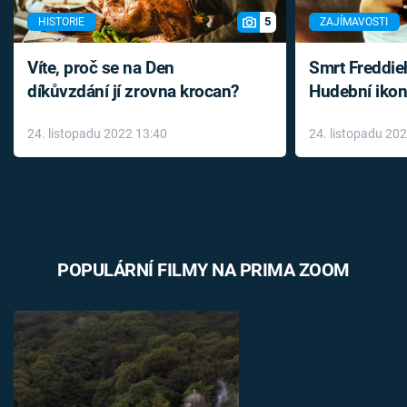
5
HISTORIE
ZAJÍMAVOSTI
Víte, proč se na Den
Smrt Freddie
díkůvzdání jí zrovna krocan?
Hudební ikon
až do konce 
24. listopadu 2022 13:40
24. listopadu 20
léky
POPULÁRNÍ FILMY NA PRIMA ZOOM