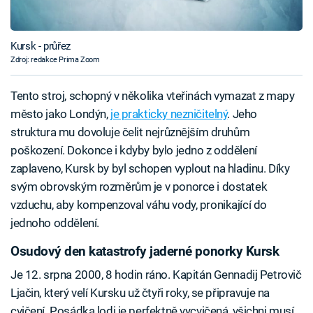
Kursk - průřez
Zdroj: redakce Prima Zoom
Tento stroj, schopný v několika vteřinách vymazat z mapy
město jako Londýn,
je prakticky nezničitelný
. Jeho
struktura mu dovoluje čelit nejrůznějším druhům
poškození. Dokonce i kdyby bylo jedno z oddělení
zaplaveno, Kursk by byl schopen vyplout na hladinu. Díky
svým obrovským rozměrům je v ponorce i dostatek
vzduchu, aby kompenzoval váhu vody, pronikající do
jednoho oddělení.
Osudový den katastrofy jaderné ponorky Kursk
Je 12. srpna 2000, 8 hodin ráno. Kapitán Gennadij Petrovič
Ljačin, který velí Kursku už čtyři roky, se připravuje na
cvičení. Posádka lodi je perfektně vycvičená, všichni musí