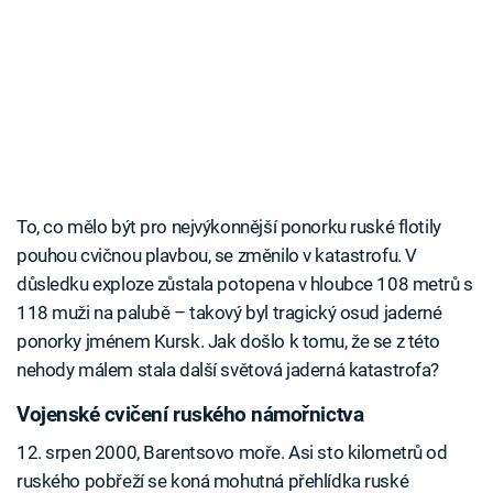
To, co mělo být pro nejvýkonnější ponorku ruské flotily
pouhou cvičnou plavbou, se změnilo v katastrofu. V
důsledku exploze zůstala potopena v hloubce 108 metrů s
118 muži na palubě – takový byl tragický osud jaderné
ponorky jménem Kursk. Jak došlo k tomu, že se z této
nehody málem stala další světová jaderná katastrofa?
Vojenské cvičení ruského námořnictva
12. srpen 2000, Barentsovo moře. Asi sto kilometrů od
ruského pobřeží se koná mohutná přehlídka ruské