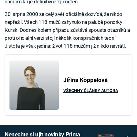
námořníků je definitivně zpečetěn.
20. srpna 2000 se celý svět oficiálně dozvídá, že nikdo
nepřežil. Všech 118 mužů zahynulo na palubě ponorky
Kursk. Dodnes kolem případu zůstává spousta otazníků a
proti oficiální verzi stojí několik konspiračních teorií.
Jistota je však jediná: život 118 mužům již nikdo nevrátí.
Jiřina Köppelová
VŠECHNY ČLÁNKY AUTORA
Nenechte si ujít novinky Prima