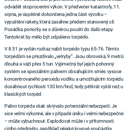
odvádět stoprocentní výkon. V předvečer katastrofy, 11.
srpna, je úspěšně dokončena jedna část výcviku –
vypuštění rakety, která zasáhne předem stanovený cíl.
Posádka ponorky se s důvěrou pouští do další etapy.
Tentokrát by mělo být odpáleno torpédo.
V 8.51 je vydán rozkaz nabít torpédo typu 65-76. Těmto
torpédům se přezdívalo „velryby“. Jsou obrovská, 9 metrů
dlouhá a váží přes 5 tun. Výjimečný byl jejich pohonný
systém se speciálním palivem obsahujícím směs vysoce
koncentrovaného peroxidu vodíku a umožňujícím torpédu
dosáhnout rychlosti 130 km/hod, tedy pětkrát vyšší než u
klasických torpéd.
Palivo torpéda však skrývalo potenciální nebezpečí. Je
sice velmi výkonné, ale v případě úniku i velmi nebezpečné
– může vybuchnout. Explodovat může i v přítomnosti
cizího předmětu, například nějaké kovové součástky.