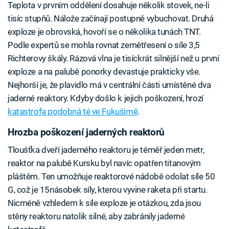
Teplota v prvním oddělení dosahuje několik stovek, ne-li
tisíc stupňů. Nálože začínají postupně vybuchovat. Druhá
exploze je obrovská, hovoří se o několika tunách TNT.
Podle expertů se mohla rovnat zemětřesení o síle 3,5
Richterovy škály. Rázová vlna je tisíckrát silnější než u první
exploze a na palubě ponorky devastuje prakticky vše.
Nejhorší je, že plavidlo má v centrální části umístěné dva
jaderné reaktory. Kdyby došlo k jejich poškození, hrozí
katastrofa podobná té ve Fukušimě
.
Hrozba poškození jaderných reaktorů
Tloušťka dveří jaderného reaktoru je téměř jeden metr,
reaktor na palubě Kursku byl navíc opatřen titanovým
pláštěm. Ten umožňuje reaktorové nádobě odolat síle 50
G, což je 15násobek síly, kterou vyvine raketa při startu.
Nicméně vzhledem k síle exploze je otázkou, zda jsou
stěny reaktoru natolik silné, aby zabránily jaderné