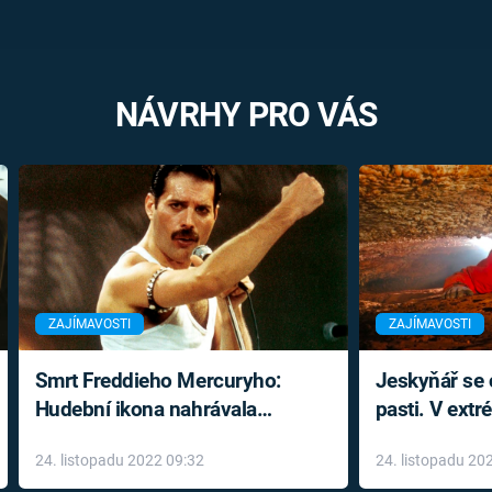
NÁVRHY PRO VÁS
ZAJÍMAVOSTI
ZAJÍMAVOSTI
Smrt Freddieho Mercuryho:
Jeskyňář se c
Hudební ikona nahrávala
pasti. V ext
až do konce života a odmítala
prožil noční
24. listopadu 2022 09:32
24. listopadu 20
léky
klaustrofobi