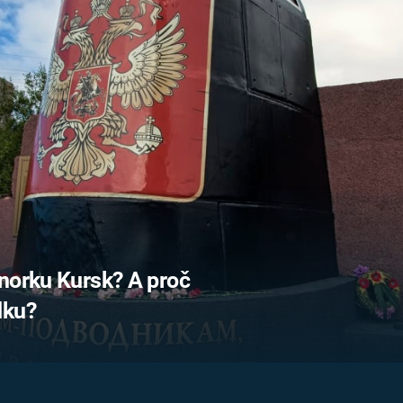
FILMY VERS
REALITA
UFO A
MIMOZEMŠŤANÉ
HORORY VE
REALITA
UTAJENÉ PŘÍBĚHY
ČESKÝCH DĚJIN
OPTICKÉ ILU
KLAMY
ALTERNATIVNÍ
HISTORIE
norku Kursk? A proč
dku?