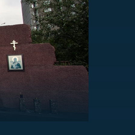
US
RSUS
ZE A