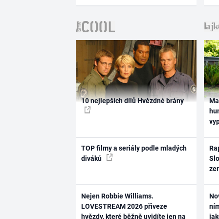
10 nejlepších dílů Hvězdné brány
Ma
hum
vy
TOP filmy a seriály podle mladých
Rap
diváků
Slo
ze
Nejen Robbie Williams.
No
LOVESTREAM 2026 přiveze
ním
hvězdy, které běžně uvidíte jen na
ja