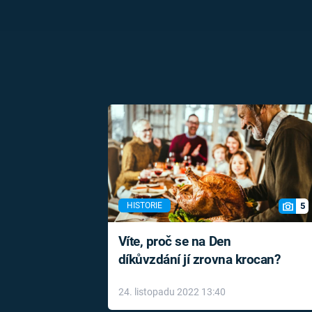
5
HISTORIE
Víte, proč se na Den
díkůvzdání jí zrovna krocan?
24. listopadu 2022 13:40