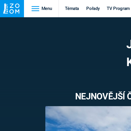
Menu
Témata
Pořady
TV Program
Cestování
Historie
HRADY A ZÁMKY
VIKINGOVÉ
HEDVÁBNÁ STEZKA
EPIDEMIE A
PANDEMIE
PŘÍRODA
STAROVĚKÝ EGYPT
NEJNOVĚJŠÍ 
Druhá
Výročí
světová válka