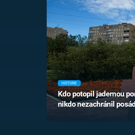
MARIE TEREZIE
ADOLF HITLER
NAPOLEON
BONAPARTE
ATENTÁT NA
REINHARDA
BRITSKÁ
HEYDRICHA
KRÁLOVSKÁ
RODINA
PRVNÍ SVĚTOVÁ
VÁLKA
HISTORIE
Kdo potopil jadernou po
nikdo nezachránil posá