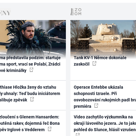
ma představila podzim: startuje
Tank KV-1 Němce dokonale
ma sport, vrací se Polabí, Zrádci
zaskočil
ové kriminálky
thiase Hložka ženy do vztahu
Operace Entebbe ukázala
dy uhnaly: Teď budu iniciátorem
schopnosti Izraele. Při
 slibuje zpěvák
osvobozování rukojmích padl br
premiéra
zloučení s Glenem Hansardem:
Video zachytilo výzkumníka na
outěná rakev, dojemná řeč Bona
okraji lávového jezera. Je to jak
zpěv Irglové s Vedderem
pohled do Slunce, hlásil vzruše