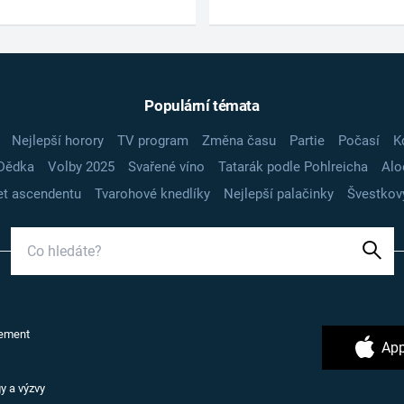
Populární témata
Nejlepší horory
TV program
Změna času
Partie
Počasí
K
Dědka
Volby 2025
Svařené víno
Tatarák podle Pohlreicha
Alo
t ascendentu
Tvarohové knedlíky
Nejlepší palačinky
Švestkov
ement
App
y a výzvy