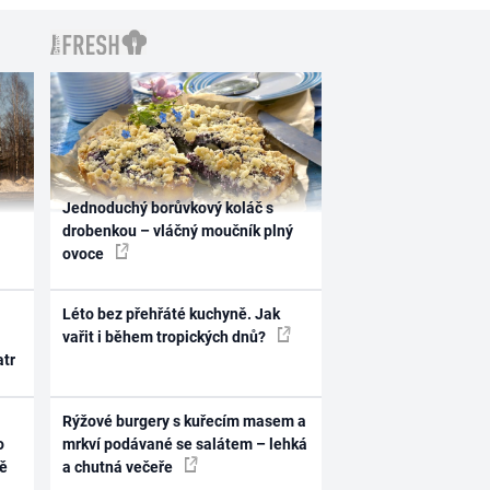
Jednoduchý borůvkový koláč s
drobenkou – vláčný moučník plný
ovoce
Léto bez přehřáté kuchyně. Jak
vařit i během tropických dnů?
atr
Rýžové burgery s kuřecím masem a
o
mrkví podávané se salátem – lehká
ně
a chutná večeře