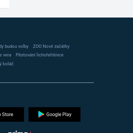
dy budou volby
ZOO Nové začátky
e vera
Pěstování lichořeřišnice
ý koláč
 Store
Google Play