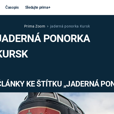
Časopis
Sledujte prima+
Prima Zoom
jaderná ponorka Kursk
Věda a
Války
JADERNÁ PONORKA
technika
STUDENÁ V
KURSK
KORONAVIRUS
VÁLKA VE
VIETNAMU
VESMÍR
VÁLEČNÉ FI
MARS
SERIÁLY
ČLÁNKY KE ŠTÍTKU „JADERNÁ PO
Záhady a
Zajímav
konspirace