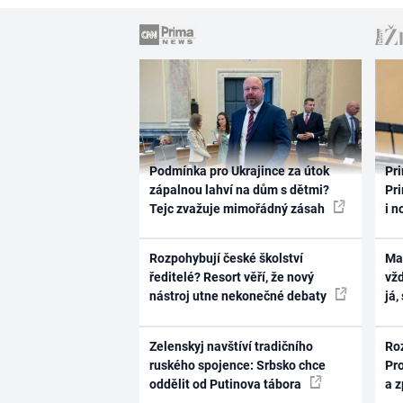
Podmínka pro Ukrajince za útok
Pri
zápalnou lahví na dům s dětmi?
Pri
Tejc zvažuje mimořádný zásah
i n
Rozpohybují české školství
Ma
ředitelé? Resort věří, že nový
vž
nástroj utne nekonečné debaty
já,
Zelenskyj navštíví tradičního
Ro
ruského spojence: Srbsko chce
Pr
oddělit od Putinova tábora
a 