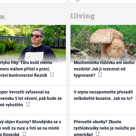
rtyho frky: Táta kvůli mému
Muchomůrku růžovku ani sucho
oru málem přišel o práci,
nezdolá! Jak ji rozeznat od
práví kontroverzní Řezník
tygrované?
per Vercetti vyfasoval na
V srpnu nezapomeňte přesadit
vensku 5 let vězení, pak bude ze
velkokvěté kosatce. Jak na to?
mě vyhoštěn
vý objev Kazmy? Blondýnka se s
Přerostlé okurky? Zkuste
 vodí za ruce a fotí se na místě
rychlokvašky nebo je naložte po
ko Rosecká
americku!