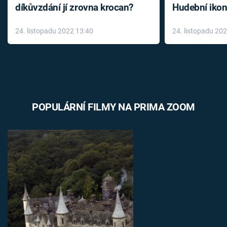
díkůvzdání jí zrovna krocan?
Hudební ikon
až do konce 
24. listopadu 2022 13:40
24. listopadu 20
léky
POPULÁRNÍ FILMY NA PRIMA ZOOM