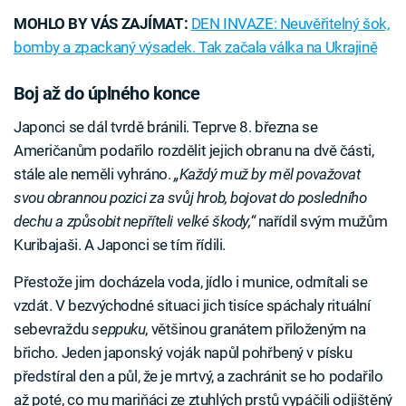
MOHLO BY VÁS ZAJÍMAT:
DEN INVAZE: Neuvěřitelný šok,
bomby a zpackaný výsadek. Tak začala válka na Ukrajině
Boj až do úplného konce
Japonci se dál tvrdě bránili. Teprve 8. března se
Američanům podařilo rozdělit jejich obranu na dvě části,
stále ale neměli vyhráno.
„Každý muž by měl považovat
svou obrannou pozici za svůj hrob, bojovat do posledního
dechu a způsobit nepříteli velké škody,“
nařídil svým mužům
Kuribajaši. A Japonci se tím řídili.
Přestože jim docházela voda, jídlo i munice, odmítali se
vzdát. V bezvýchodné situaci jich tisíce spáchaly rituální
sebevraždu
seppuku
, většinou granátem přiloženým na
břicho. Jeden japonský voják napůl pohřbený v písku
předstíral den a půl, že je mrtvý, a zachránit se ho podařilo
až poté, co mu mariňáci ze ztuhlých prstů vypáčili odjištěný