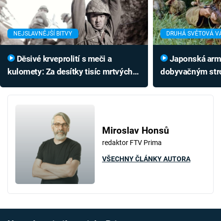
NEJSLAVNĚJŠÍ BITVY
DRUHÁ SVĚTOVÁ V
Děsivé krveprolití s meči a
Japonská armáda byla
kulomety: Za desítky tisíc mrtvých
dobyvačným stro
mohla zvrácená japonská strategie
Podívejte se, jak
Miroslav Honsů
redaktor FTV Prima
VŠECHNY ČLÁNKY AUTORA