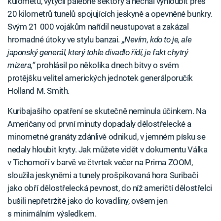
kulometů, vytyčil palebné sektory a nechal vyhloubit přes
20 kilometrů tunelů spojujících jeskyně a opevněné bunkry.
Svým 21 000 vojákům nařídil neustupovat a zakázal
hromadné útoky ve stylu banzai.
„Nevím, kdo to je, ale
japonský generál, který tohle divadlo řídí, je fakt chytrý
mizera,“
prohlásil po několika dnech bitvy o svém
protějšku velitel amerických jednotek generálporučík
Holland M. Smith.
Kuribajašiho opatření se skutečně neminula účinkem. Na
Američany od první minuty dopadaly dělostřelecké a
minometné granáty zdánlivě odnikud, v jemném písku se
nedaly hloubit kryty. Jak můžete vidět v dokumentu Válka
v Tichomoří v barvě ve čtvrtek večer na Prima ZOOM,
sloužila jeskyněmi a tunely prošpikovaná hora Suribači
jako obří dělostřelecká pevnost, do níž američtí dělostřelci
bušili nepřetržitě jako do kovadliny, ovšem jen
s minimálním výsledkem.