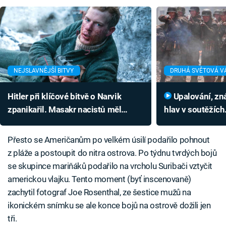
NEJSLAVNĚJŠÍ BITVY
DRUHÁ SVĚTOVÁ V
Hitler při klíčové bitvě o Narvik
Upalování, znásilňování i sekání
zpanikařil. Masakr nacistů měl
hlav v soutěžíc
nečekaný výsledek
300 000 lidí stál
spravedlnost
Přesto se Američanům po velkém úsilí podařilo pohnout
z pláže a postoupit do nitra ostrova. Po týdnu tvrdých bojů
se skupince mariňáků podařilo na vrcholu Suribači vztyčit
americkou vlajku. Tento moment (byť inscenovaně)
zachytil fotograf Joe Rosenthal, ze šestice mužů na
ikonickém snímku se ale konce bojů na ostrově dožili jen
tři.