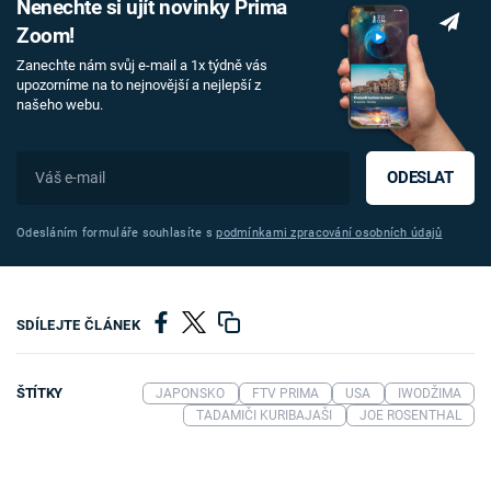
Nenechte si ujít novinky Prima
Zoom!
Zanechte nám svůj e-mail a 1x týdně vás
upozorníme na to nejnovější a nejlepší z
našeho webu.
ODESLAT
Odesláním formuláře souhlasíte s
podmínkami zpracování osobních údajů
SDÍLEJTE ČLÁNEK
ŠTÍTKY
JAPONSKO
FTV PRIMA
USA
IWODŽIMA
TADAMIČI KURIBAJAŠI
JOE ROSENTHAL