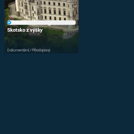
PŘEHRÁT
Skotsko z výšky
Dokumentární / Přírodopisný