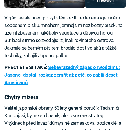
14 fotografií
Vojáci se ale hned po vylodění ocitli po kolena v jemném
sopečném písku, mnohem jemnějším než běžný písek, na
území zbaveném jakékoliv vegetace s děsivou horou
Suribači strmě se zvedající z jinak rovinatého ostrova.
Jakmile se černým pískem brodilo dost vojáků a těžké
techniky, zahájili Japonci palbu.
PŘEČTĚTE SI TAKÉ:
Sebevražedný zápas o Iwodžimu:
Japonci dostali rozkaz zemřít až poté, co zabijí deset
Američanů
Chytrý mizera
Velitel japonské obrany, 53letý generálporučík Tadamiči
Kuribajaši, byl nejen básník, ale i zkušený stratég.
V týdnech před invazí důmyslně zamaskoval pozice děl a