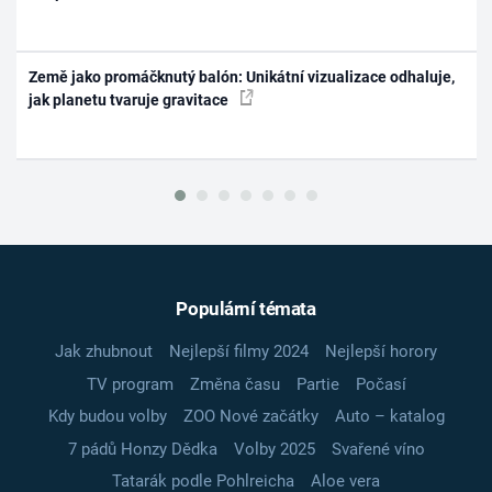
Země jako promáčknutý balón: Unikátní vizualizace odhaluje,
jak planetu tvaruje gravitace
Populární témata
Jak zhubnout
Nejlepší filmy 2024
Nejlepší horory
TV program
Změna času
Partie
Počasí
Kdy budou volby
ZOO Nové začátky
Auto – katalog
7 pádů Honzy Dědka
Volby 2025
Svařené víno
Tatarák podle Pohlreicha
Aloe vera