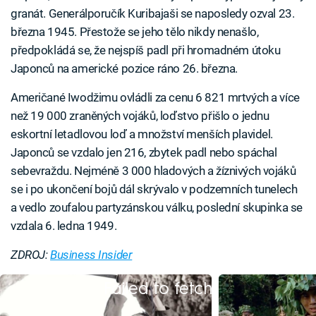
granát. Generálporučík Kuribajaši se naposledy ozval 23.
března 1945. Přestože se jeho tělo nikdy nenašlo,
předpokládá se, že nejspíš padl při hromadném útoku
Japonců na americké pozice ráno 26. března.
Američané Iwodžimu ovládli za cenu 6 821 mrtvých a více
než 19 000 zraněných vojáků, loďstvo přišlo o jednu
eskortní letadlovou loď a množství menších plavidel.
Japonců se vzdalo jen 216, zbytek padl nebo spáchal
sebevraždu. Nejméně 3 000 hladových a žíznivých vojáků
se i po ukončení bojů dál skrývalo v podzemních tunelech
a vedlo zoufalou partyzánskou válku, poslední skupinka se
vzdala 6. ledna 1949.
ZDROJ:
Business Insider
Failed to fetch