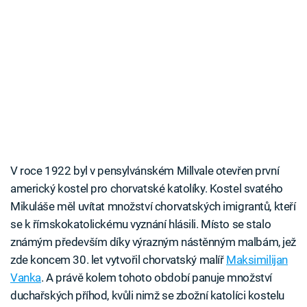
V roce 1922 byl v pensylvánském Millvale otevřen první
americký kostel pro chorvatské katolíky. Kostel svatého
Mikuláše měl uvítat množství chorvatských imigrantů, kteří
se k římskokatolickému vyznání hlásili. Místo se stalo
známým především díky výrazným nástěnným malbám, jež
zde koncem 30. let vytvořil chorvatský malíř
Maksimilijan
Vanka
. A právě kolem tohoto období panuje množství
duchařských příhod, kvůli nimž se zbožní katolíci kostelu