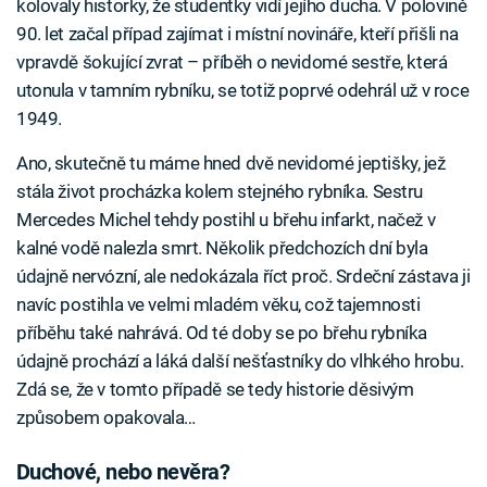
kolovaly historky, že studentky vidí jejího ducha. V polovině
90. let začal případ zajímat i místní novináře, kteří přišli na
vpravdě šokující zvrat – příběh o nevidomé sestře, která
utonula v tamním rybníku, se totiž poprvé odehrál už v roce
1949.
Ano, skutečně tu máme hned dvě nevidomé jeptišky, jež
stála život procházka kolem stejného rybníka. Sestru
Mercedes Michel tehdy postihl u břehu infarkt, načež v
kalné vodě nalezla smrt. Několik předchozích dní byla
údajně nervózní, ale nedokázala říct proč. Srdeční zástava ji
navíc postihla ve velmi mladém věku, což tajemnosti
příběhu také nahrává. Od té doby se po břehu rybníka
údajně prochází a láká další nešťastníky do vlhkého hrobu.
Zdá se, že v tomto případě se tedy historie děsivým
způsobem opakovala…
Duchové, nebo nevěra?