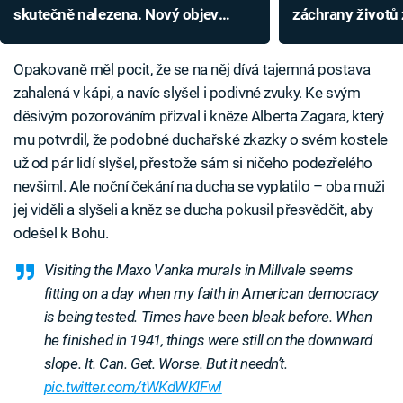
skutečně nalezena. Nový objev
záchrany životů 
odpovídá popisu z bible
Opakovaně měl pocit, že se na něj dívá tajemná postava
zahalená v kápi, a navíc slyšel i podivné zvuky. Ke svým
děsivým pozorováním přizval i kněze Alberta Zagara, který
mu potvrdil, že podobné duchařské zkazky o svém kostele
už od pár lidí slyšel, přestože sám si ničeho podezřelého
nevšiml. Ale noční čekání na ducha se vyplatilo – oba muži
jej viděli a slyšeli a kněz se ducha pokusil přesvědčit, aby
odešel k Bohu.
Visiting the Maxo Vanka murals in Millvale seems
fitting on a day when my faith in American democracy
is being tested. Times have been bleak before. When
he finished in 1941, things were still on the downward
slope. It. Can. Get. Worse. But it needn’t.
pic.twitter.com/tWKdWKlFwI