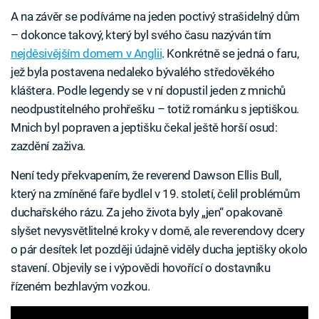
A na závěr se podíváme na jeden poctivý strašidelný dům
– dokonce takový, který byl svého času nazýván tím
nejděsivějším domem v Anglii
. Konkrétně se jedná o faru,
jež byla postavena nedaleko bývalého středověkého
kláštera. Podle legendy se v ní dopustil jeden z mnichů
neodpustitelného prohřešku – totiž románku s jeptiškou.
Mnich byl popraven a jeptišku čekal ještě horší osud:
zazdění zaživa.
Není tedy překvapením, že reverend Dawson Ellis Bull,
který na zmíněné faře bydlel v 19. století, čelil problémům
duchařského rázu. Za jeho života byly „jen“ opakovaně
slyšet nevysvětlitelné kroky v domě, ale reverendovy dcery
o pár desítek let později údajně viděly ducha jeptišky okolo
stavení. Objevily se i výpovědi hovořící o dostavníku
řízeném bezhlavým vozkou.