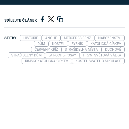
SDÍLEJTE ČLÁNEK
ŠTÍTKY
HISTORIE
ANGLIE
MERCEDES-BENZ
NÁBOŽENSTVÍ
DŮM
KOSTEL
RYBNÍK
KATOLICKÁ CÍRKEV
ČERVENÝ KŘÍŽ
STRAŠIDELNÁ MÍSTA
DUCHOVÉ
STRAŠIDELNÝ DŮM
LA ROCHE-POSAY
PRVNÍ SVĚTOVÁ VÁLKA
ŘÍMSKOKATOLICKÁ CÍRKEV
KOSTEL SVATÉHO MIKULÁŠE