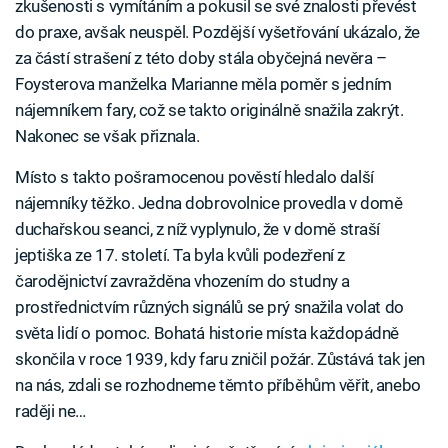
zkušenosti s vymítáním a pokusil se své znalosti převést
do praxe, avšak neuspěl. Pozdější vyšetřování ukázalo, že
za částí strašení z této doby stála obyčejná nevěra –
Foysterova manželka Marianne měla poměr s jedním
nájemníkem fary, což se takto originálně snažila zakrýt.
Nakonec se však přiznala.
Místo s takto pošramocenou pověstí hledalo další
nájemníky těžko. Jedna dobrovolnice provedla v domě
duchařskou seanci, z níž vyplynulo, že v domě straší
jeptiška ze 17. století. Ta byla kvůli podezření z
čarodějnictví zavražděna vhozením do studny a
prostřednictvím různých signálů se prý snažila volat do
světa lidí o pomoc. Bohatá historie místa každopádně
skončila v roce 1939, kdy faru zničil požár. Zůstává tak jen
na nás, zdali se rozhodneme těmto příběhům věřit, anebo
raději ne…