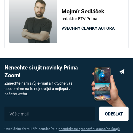
Mojmír Sedláček
redaktor FTV Prima
VŠECHNY ČLÁNKY AUTORA
Nenechte si ujít novinky Prima
Zoom!
Zanechte nám svůj e-mail a 1x týdně vás
upozorníme na to nejnovější a nejlepší z
našeho webu.
ODESLAT
Odesláním formuláře souhlasíte s
podmínkami zpracování osobních údajů