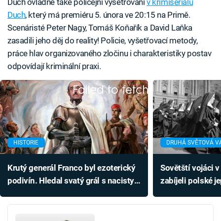
Duch ovládne také policejní vyšetřování
v krimiseriálu
Duch
, který má premiéru 5. února ve 20:15 na Primě.
Scenáristé Peter Nagy, Tomáš Koňařík a David Laňka
zasadili jeho děj do reality! Policie, vyšetřovací metody,
práce hlav organizovaného zločinu i charakteristiky postav
odpovídají kriminální praxi.
Failed to fetch
HISTORIE
DRUHÁ SVĚTOVÁ V
Krutý generál Franco byl ezoterický
Sovětští vojáci 
podivín. Hledal svatý grál s nacisty
zabíjeli polské je
a radil se s duchem jeptišky
se staraly o zr