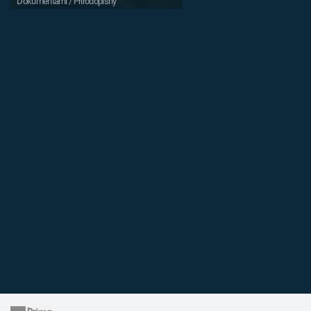
Dokumentární / Přírodopisný