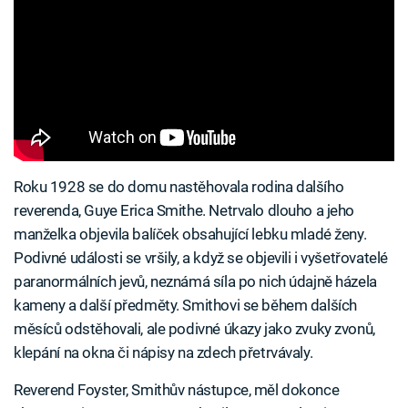
Roku 1928 se do domu nastěhovala rodina dalšího
reverenda, Guye Erica Smithe. Netrvalo dlouho a jeho
manželka objevila balíček obsahující lebku mladé ženy.
Podivné události se vršily, a když se objevili i vyšetřovatelé
paranormálních jevů, neznámá síla po nich údajně házela
kameny a další předměty. Smithovi se během dalších
měsíců odstěhovali, ale podivné úkazy jako zvuky zvonů,
klepání na okna či nápisy na zdech přetrvávaly.
Reverend Foyster, Smithův nástupce, měl dokonce