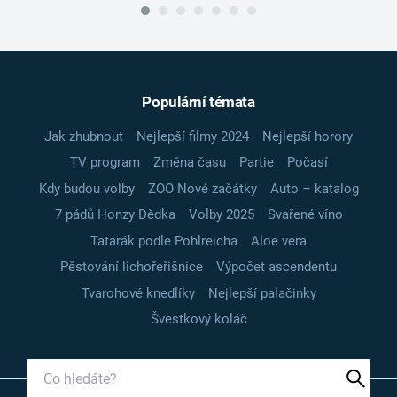
Populární témata
Jak zhubnout
Nejlepší filmy 2024
Nejlepší horory
TV program
Změna času
Partie
Počasí
Kdy budou volby
ZOO Nové začátky
Auto – katalog
7 pádů Honzy Dědka
Volby 2025
Svařené víno
Tatarák podle Pohlreicha
Aloe vera
Pěstování lichořeřišnice
Výpočet ascendentu
Tvarohové knedlíky
Nejlepší palačinky
Švestkový koláč