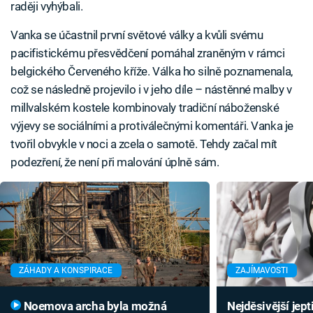
raději vyhýbali.
Vanka se účastnil první světové války a kvůli svému
pacifistickému přesvědčení pomáhal zraněným v rámci
belgického Červeného kříže. Válka ho silně poznamenala,
což se následně projevilo i v jeho díle – nástěnné malby v
millvalském kostele kombinovaly tradiční náboženské
výjevy se sociálními a protiválečnými komentáři. Vanka je
tvořil obvykle v noci a zcela o samotě. Tehdy začal mít
podezření, že není při malování úplně sám.
ZÁHADY A KONSPIRACE
ZAJÍMAVOSTI
Noemova archa byla možná
Nejděsivější jep