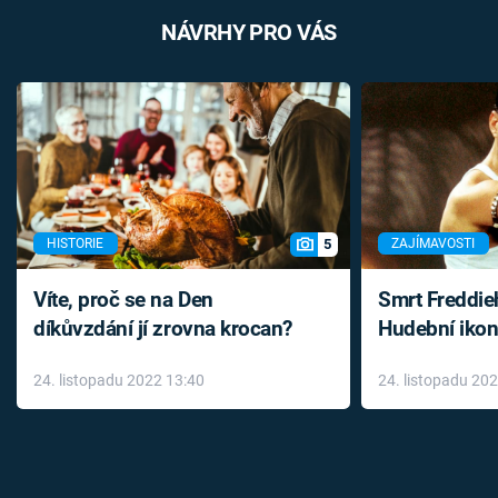
NÁVRHY PRO VÁS
5
HISTORIE
ZAJÍMAVOSTI
Víte, proč se na Den
Smrt Freddie
díkůvzdání jí zrovna krocan?
Hudební ikon
až do konce 
24. listopadu 2022 13:40
24. listopadu 20
léky