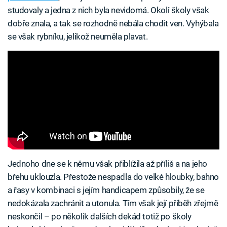
studovaly a jedna z nich byla nevidomá. Okolí školy však
dobře znala, a tak se rozhodně nebála chodit ven. Vyhýbala
se však rybníku, jelikož neuměla plavat.
Jednoho dne se k němu však přiblížila až příliš a na jeho
břehu uklouzla. Přestože nespadla do velké hloubky, bahno
a řasy v kombinaci s jejím handicapem způsobily, že se
nedokázala zachránit a utonula. Tím však její příběh zřejmě
neskončil – po několik dalších dekád totiž po školy