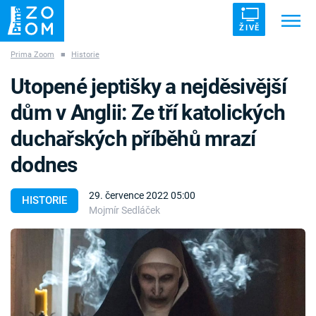
ŽIVĚ
Prima Zoom
■
Historie
Trendy:
ZRÁDCI
UFO
DRUHÁ SVĚTOVÁ VÁLKA
Utopené jeptišky a nejděsivější
ZÁHADY
VETŘELCI DÁVNOVĚKU
dům v Anglii: Ze tří katolických
duchařských příběhů mrazí
dodnes
Témata
29. července 2022 05:00
HISTORIE
Mojmír Sedláček
Témata
Pořady
TV Program