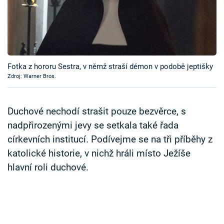
Časopis
Sledujte prima+
Přihlášení
Fotka z hororu Sestra, v němž straší démon v podobě jeptišky
Zdroj: Warner Bros.
Sledujte nás
Duchové nechodí strašit pouze bezvěrce, s
nadpřirozenými jevy se setkala také řada
církevních institucí. Podívejme se na tři příběhy z
katolické historie, v nichž hráli místo Ježíše
hlavní roli duchové.