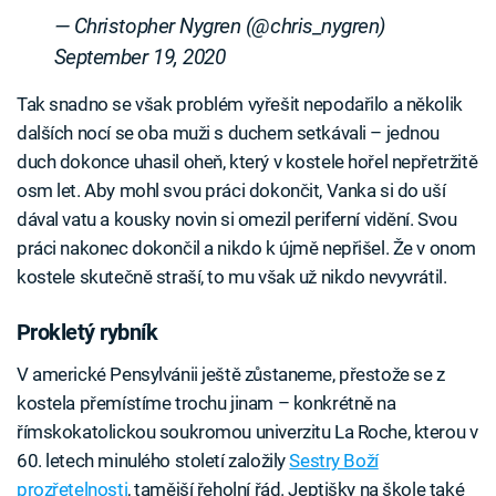
— Christopher Nygren (@chris_nygren)
September 19, 2020
Tak snadno se však problém vyřešit nepodařilo a několik
dalších nocí se oba muži s duchem setkávali – jednou
duch dokonce uhasil oheň, který v kostele hořel nepřetržitě
osm let. Aby mohl svou práci dokončit, Vanka si do uší
dával vatu a kousky novin si omezil periferní vidění. Svou
práci nakonec dokončil a nikdo k újmě nepřišel. Že v onom
kostele skutečně straší, to mu však už nikdo nevyvrátil.
Prokletý rybník
V americké Pensylvánii ještě zůstaneme, přestože se z
kostela přemístíme trochu jinam – konkrétně na
římskokatolickou soukromou univerzitu La Roche, kterou v
60. letech minulého století založily
Sestry Boží
prozřetelnosti
, tamější řeholní řád. Jeptišky na škole také