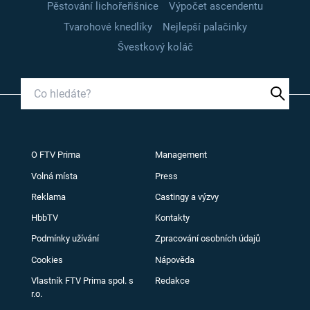
Pěstování lichořeřišnice
Výpočet ascendentu
Tvarohové knedlíky
Nejlepší palačinky
Švestkový koláč
O FTV Prima
Management
Volná místa
Press
Reklama
Castingy a výzvy
HbbTV
Kontakty
Podmínky užívání
Zpracování osobních údajů
Cookies
Nápověda
Vlastník FTV Prima spol. s
Redakce
r.o.