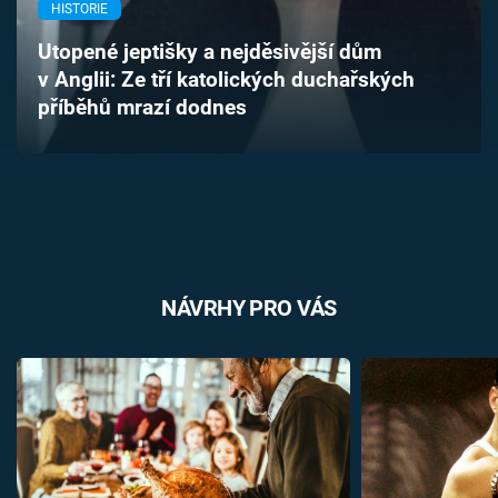
HISTORIE
Časopis
Utopené jeptišky a nejděsivější dům
Sledujte prima+
v Anglii: Ze tří katolických duchařských
příběhů mrazí dodnes
Přihlášení
Sledujte nás
NÁVRHY PRO VÁS