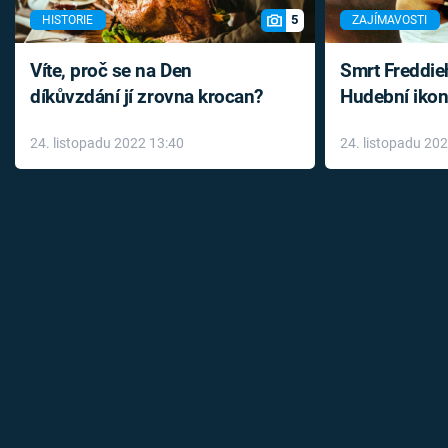
5
HISTORIE
ZAJÍMAVOSTI
Víte, proč se na Den
Smrt Freddie
díkůvzdání jí zrovna krocan?
Hudební ikon
až do konce 
24. listopadu 2022 13:40
24. listopadu 20
léky