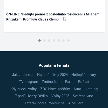
ON-LINE: Sledujte přenos z posledního rozloučení s Milanem
Knížákem. Promluví Klaus i Klempíř
Populární témata
Jak zhubnout
Nejlepší filmy 2024
Nejlepší horory
TV program
Změna času
Partie
Počasí
Kdy budou volby
ZOO Nové začátky
Auto – katalog
7 pádů Honzy Dědka
Volby 2025
Svařené víno
Tatarák podle Pohlreicha
Aloe vera