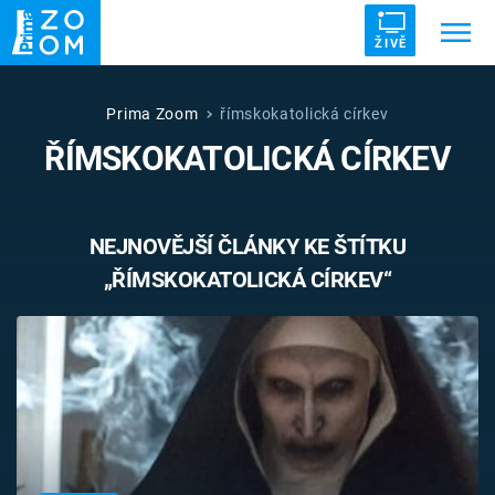
ŽIVĚ
Trendy:
ZRÁDCI
UFO
DRUHÁ SVĚTOVÁ VÁLKA
Prima Zoom
římskokatolická církev
ŘÍMSKOKATOLICKÁ CÍRKEV
ZÁHADY
VETŘELCI DÁVNOVĚKU
NEJNOVĚJŠÍ ČLÁNKY KE ŠTÍTKU
„ŘÍMSKOKATOLICKÁ CÍRKEV“
Témata
Témata
Pořady
TV Program