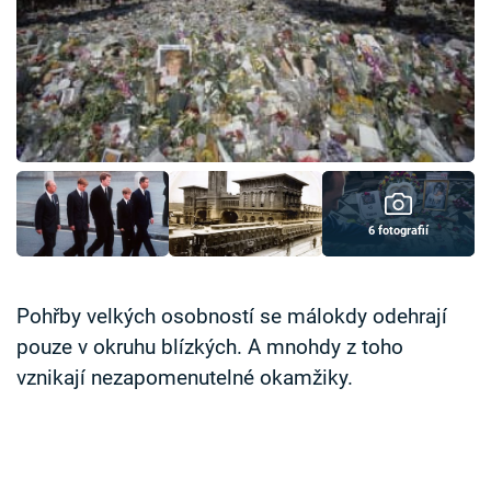
Časopis
Sledujte prima+
Přihlášení
Sledujte nás
6 fotografií
Pohřby velkých osobností se málokdy odehrají
pouze v okruhu blízkých. A mnohdy z toho
vznikají nezapomenutelné okamžiky.