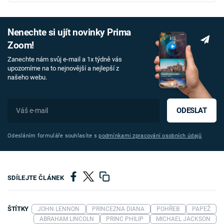
Nenechte si ujít novinky Prima
Zoom!
Zanechte nám svůj e-mail a 1x týdně vás
upozorníme na to nejnovější a nejlepší z
našeho webu.
ODESLAT
Odesláním formuláře souhlasíte s
podmínkami zpracování osobních údajů
SDÍLEJTE ČLÁNEK
ŠTÍTKY
JOHN LENNON
PRINCEZNA DIANA
POHŘEB
PAPEŽ
ABRAHAM LINCOLN
PRINC PHILIP
MICHAEL JACKSON