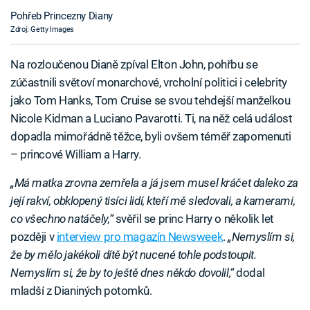
Pohřeb Princezny Diany
Zdroj: Getty Images
Na rozloučenou Dianě zpíval Elton John, pohřbu se
zúčastnili světoví monarchové, vrcholní politici i celebrity
jako Tom Hanks, Tom Cruise se svou tehdejší manželkou
Nicole Kidman a Luciano Pavarotti. Ti, na něž celá událost
dopadla mimořádně těžce, byli ovšem téměř zapomenuti
– princové William a Harry.
„Má matka zrovna zemřela a já jsem musel kráčet daleko za
její rakví, obklopený tisíci lidí, kteří mě sledovali, a kamerami,
co všechno natáčely,“
svěřil se princ Harry o několik let
později v
interview pro magazín Newsweek
.
„Nemyslím si,
že by mělo jakékoli dítě být nucené tohle podstoupit.
Nemyslím si, že by to ještě dnes někdo dovolil,“
dodal
mladší z Dianiných potomků.