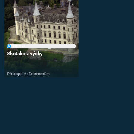
PŘEHRÁT
Skotsko z výšky
Přírodopisný / Dokumentární