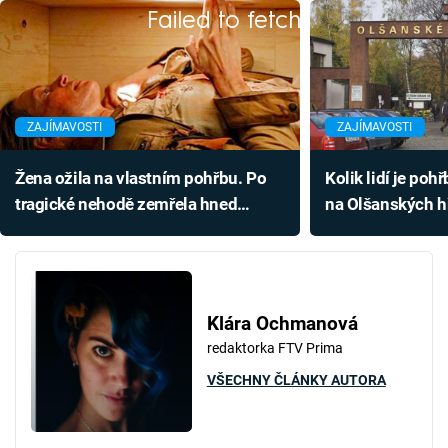
Failed to fetch
ZAJÍMAVOSTI
ZAJÍMAVOSTI
Žena ožila na vlastním pohřbu. Po
Kolik lidí je poh
tragické nehodě zemřela hned
na Olšanských h
dvakrát
mrtvých přesahu
dnešní Prahy
Klára Ochmanová
redaktorka FTV Prima
VŠECHNY ČLÁNKY AUTORA