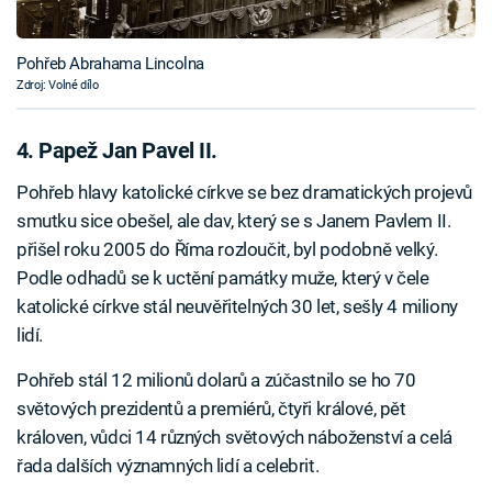
Pohřeb Abrahama Lincolna
Zdroj: Volné dílo
4. Papež Jan Pavel II.
Pohřeb hlavy katolické církve se bez dramatických projevů
smutku sice obešel, ale dav, který se s Janem Pavlem II.
přišel roku 2005 do Říma rozloučit, byl podobně velký.
Podle odhadů se k uctění památky muže, který v čele
katolické církve stál neuvěřitelných 30 let, sešly 4 miliony
lidí.
Pohřeb stál 12 milionů dolarů a zúčastnilo se ho 70
světových prezidentů a premiérů, čtyři králové, pět
královen, vůdci 14 různých světových náboženství a celá
řada dalších významných lidí a celebrit.