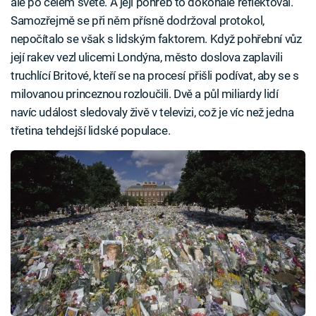
ale po celém světě. A její pohřeb to dokonale reflektoval.
Samozřejmě se při něm přísně dodržoval protokol,
nepočítalo se však s lidským faktorem. Když pohřební vůz
její rakev vezl ulicemi Londýna, město doslova zaplavili
truchlící Britové, kteří se na procesí přišli podívat, aby se s
milovanou princeznou rozloučili. Dvě a půl miliardy lidí
navíc událost sledovaly živě v televizi, což je víc než jedna
třetina tehdejší lidské populace.