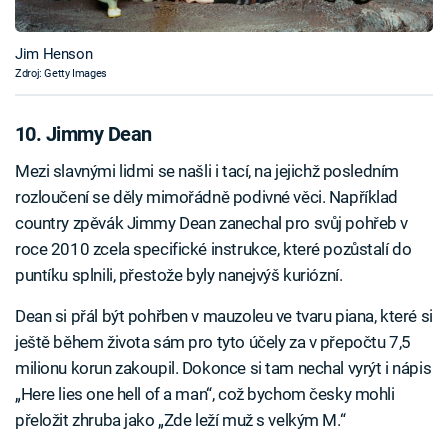
Jim Henson
Zdroj: Getty Images
10. Jimmy Dean
Mezi slavnými lidmi se našli i tací, na jejichž posledním
rozloučení se děly mimořádně podivné věci. Například
country zpěvák Jimmy Dean zanechal pro svůj pohřeb v
roce 2010 zcela specifické instrukce, které pozůstalí do
puntíku splnili, přestože byly nanejvýš kuriózní.
Dean si přál být pohřben v mauzoleu ve tvaru piana, které si
ještě během života sám pro tyto účely za v přepočtu 7,5
milionu korun zakoupil. Dokonce si tam nechal vyrýt i nápis
„Here lies one hell of a man“, což bychom česky mohli
přeložit zhruba jako „Zde leží muž s velkým M.“