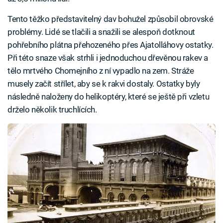
Tento těžko představitelný dav bohužel způsobil obrovské
problémy. Lidé se tlačili a snažili se alespoň dotknout
pohřebního plátna přehozeného přes Ajatolláhovy ostatky.
Při této snaze však strhli i jednoduchou dřevěnou rakev a
tělo mrtvého Chomejního z ní vypadlo na zem. Stráže
musely začít střílet, aby se k rakvi dostaly. Ostatky byly
následně naloženy do helikoptéry, které se ještě při vzletu
drželo několik truchlících.