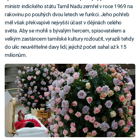
ministr indického státu Tamil Nadu zemřel v roce 1969 na
rakovinu po pouhých dvou letech ve funkci. Jeho pohřeb
měl však překvapivě nejvyšší účast v dějinách celého
světa. Aby se mohli s bývalým hercem, spisovatelem a
velkým zastáncem tamilské kultury rozloučit, vyrazili tehdy
do ulic neuvěřitelné davy lidí, jejichž počet sahal až k 15
milionům.