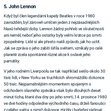
5. John Lennon
Když byl člen legendární kapely Beatles v roce 1980
zavražděn, byl zároveň umlčen jeden z nejzásadnějších
hlasů tehdejší doby. Lennon žádný pohřeb ve skutečnosti
ani neměl, neboť jeho ostatky byly velmi krátce po smrti
zpopelněny. Lidé si ale přesto našli způsob, jak ho uctít.
Jak se zpráva o jeho zabití šířila světem, vznikaly po celé
planetě zcela spontánně různé akce k oslavě jeho
památky.
V jeho rodném Liverpoolu se tak například sešlo okolo 30
tisíc lidí, v New Yorku se truchlících shromáždilo dokonce
50 tisíc. Nejpamátnějším momentem spojeným s
odchodem slavného zpěváka však bylo dlouhých deset
minut ticha, které dva dny po jeho smrti, 14. prosince 1980
ve dvě hodiny odpoledne východního času, drželi fanoušci
z celého světa, s nimiž dokonce ztichly i hudební rádiové