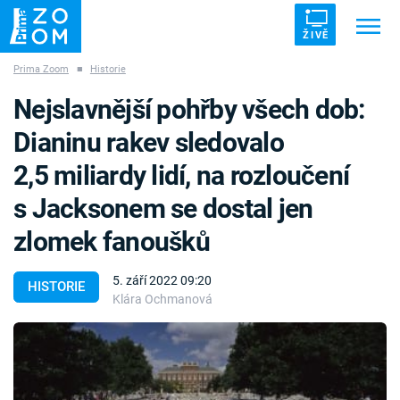
ŽIVĚ
Prima Zoom
■
Historie
Trendy:
ZRÁDCI
UFO
DRUHÁ SVĚTOVÁ VÁLKA
Nejslavnější pohřby všech dob:
ZÁHADY
VETŘELCI DÁVNOVĚKU
Dianinu rakev sledovalo
2,5 miliardy lidí, na rozloučení
s Jacksonem se dostal jen
zlomek fanoušků
Témata
5. září 2022 09:20
Témata
HISTORIE
Klára Ochmanová
Pořady
TV Program