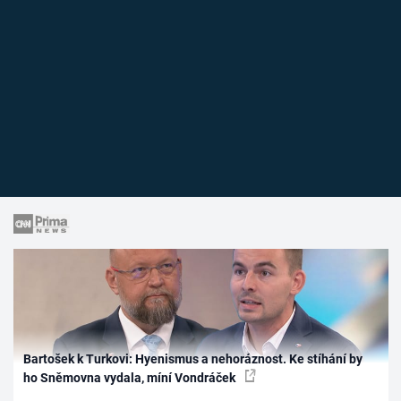
Bartošek k Turkovi: Hyenismus a nehoráznost. Ke stíhání by
ho Sněmovna vydala, míní Vondráček