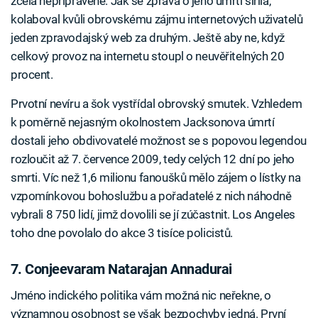
zcela nepřipravené. Jak se zpráva o jeho úmrtí šířila,
kolaboval kvůli obrovskému zájmu internetových uživatelů
jeden zpravodajský web za druhým. Ještě aby ne, když
celkový provoz na internetu stoupl o neuvěřitelných 20
procent.
Prvotní nevíru a šok vystřídal obrovský smutek. Vzhledem
k poměrně nejasným okolnostem Jacksonova úmrtí
dostali jeho obdivovatelé možnost se s popovou legendou
rozloučit až 7. července 2009, tedy celých 12 dní po jeho
smrti. Víc než 1,6 milionu fanoušků mělo zájem o lístky na
vzpomínkovou bohoslužbu a pořadatelé z nich náhodně
vybrali 8 750 lidí, jimž dovolili se jí zúčastnit. Los Angeles
toho dne povolalo do akce 3 tisíce policistů.
7. Conjeevaram Natarajan Annadurai
Jméno indického politika vám možná nic neřekne, o
významnou osobnost se však bezpochyby jedná. První