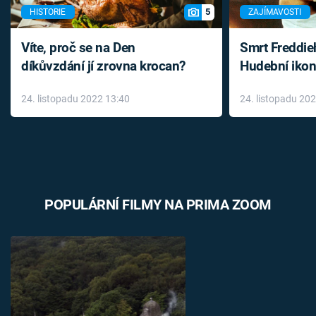
5
HISTORIE
ZAJÍMAVOSTI
Víte, proč se na Den
Smrt Freddie
díkůvzdání jí zrovna krocan?
Hudební ikon
až do konce 
24. listopadu 2022 13:40
24. listopadu 20
léky
POPULÁRNÍ FILMY NA PRIMA ZOOM