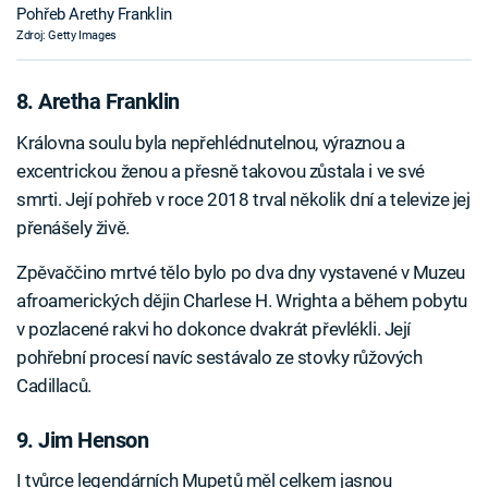
Pohřeb Arethy Franklin
Zdroj: Getty Images
8. Aretha Franklin
Královna soulu byla nepřehlédnutelnou, výraznou a
excentrickou ženou a přesně takovou zůstala i ve své
smrti. Její pohřeb v roce 2018 trval několik dní a televize jej
přenášely živě.
Zpěvaččino mrtvé tělo bylo po dva dny vystavené v Muzeu
afroamerických dějin Charlese H. Wrighta a během pobytu
v pozlacené rakvi ho dokonce dvakrát převlékli. Její
pohřební procesí navíc sestávalo ze stovky růžových
Cadillaců.
9. Jim Henson
I tvůrce legendárních Mupetů měl celkem jasnou