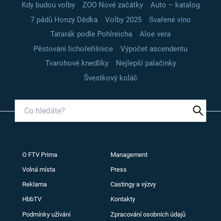
Kdy budou volby
ZOO Nové začátky
Auto – katalog
7 pádů Honzy Dědka
Volby 2025
Svařené víno
Tatarák podle Pohlreicha
Aloe vera
Pěstování lichořeřišnice
Výpočet ascendentu
Tvarohové knedlíky
Nejlepší palačinky
Švestkový koláč
O FTV Prima
Management
Volná místa
Press
Reklama
Castingy a výzvy
HbbTV
Kontakty
Podmínky užívání
Zpracování osobních údajů