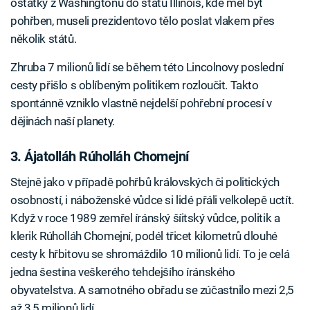
ostatky z Washingtonu do státu Illinois, kde měl být
pohřben, museli prezidentovo tělo poslat vlakem přes
několik států.
Zhruba 7 milionů lidí se během této Lincolnovy poslední
cesty přišlo s oblíbeným politikem rozloučit. Takto
spontánně vzniklo vlastně nejdelší pohřební procesí v
dějinách naší planety.
3. Ájatolláh Rúholláh Chomejní
Stejně jako v případě pohřbů královských či politických
osobností, i náboženské vůdce si lidé přáli velkolepě uctít.
Když v roce 1989 zemřel íránský šíitský vůdce, politik a
klerik Rúholláh Chomejní, podél třicet kilometrů dlouhé
cesty k hřbitovu se shromáždilo 10 milionů lidí. To je celá
jedna šestina veškerého tehdejšího íránského
obyvatelstva. A samotného obřadu se zúčastnilo mezi 2,5
až 3,5 milionů lidí.