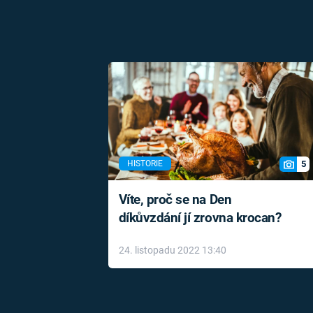
5
HISTORIE
Víte, proč se na Den
díkůvzdání jí zrovna krocan?
24. listopadu 2022 13:40