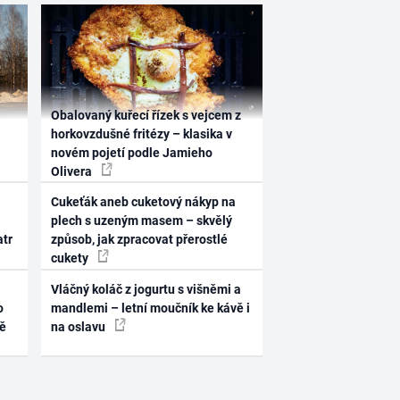
Obalovaný kuřecí řízek s vejcem z
horkovzdušné fritézy – klasika v
novém pojetí podle Jamieho
Olivera
Cukeťák aneb cuketový nákyp na
plech s uzeným masem – skvělý
atr
způsob, jak zpracovat přerostlé
cukety
Vláčný koláč z jogurtu s višněmi a
o
mandlemi – letní moučník ke kávě i
ně
na oslavu