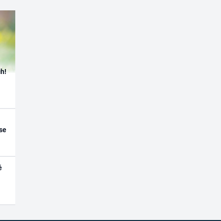
h!
se
é