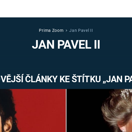
Prima Zoom
Jan Pavel II
Věda a
Války
JAN PAVEL II
technika
STUDENÁ V
KORONAVIRUS
VÁLKA VE
VIETNAMU
VESMÍR
ĚJŠÍ ČLÁNKY KE ŠTÍTKU „JAN PA
VÁLEČNÉ FI
MARS
SERIÁLY
Záhady a
Zajímav
konspirace