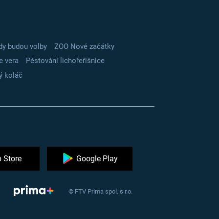
dy budou volby
ZOO Nové začátky
e vera
Pěstování lichořeřišnice
ý koláč
 Store
Google Play
© FTV Prima spol. s r.o.