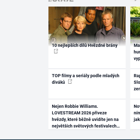
10 nejlepších dílů Hvězdné brány
Ma
hum
vy
TOP filmy a seriály podle mladých
Rap
diváků
Slo
ze
Nejen Robbie Williams.
No
LOVESTREAM 2026 přiveze
ním
hvězdy, které běžně uvidíte jen na
ja
největších světových festivalech