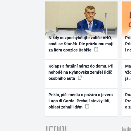
Nikdy nezpochybňujte voliče ANO,
Pri
smál se Staněk. Dle průzkumu mají
Pri
za lídra opozice Babiše
i n
Kolaps a fatální náraz do domu. Při
Ma
nehodě na Ryhnovsku zemřel řidič
vž
osobního auta
já,
Peklo, píší média o požáru u jezera
Ro
Lago di Garda. Prchají stovky lidí,
Pr
oblast zahalil dým
a 