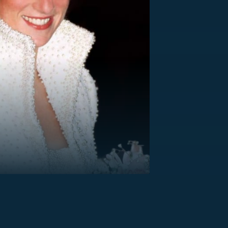
US
RSUS
ZE A