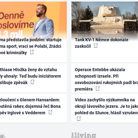
ma představila podzim: startuje
Tank KV-1 Němce dokonale
ma sport, vrací se Polabí, Zrádci
zaskočil
ové kriminálky
thiase Hložka ženy do vztahu
Operace Entebbe ukázala
dy uhnaly: Teď budu iniciátorem
schopnosti Izraele. Při
 slibuje zpěvák
osvobozování rukojmích padl br
premiéra
zloučení s Glenem Hansardem:
Video zachytilo výzkumníka na
outěná rakev, dojemná řeč Bona
okraji lávového jezera. Je to jak
zpěv Irglové s Vedderem
pohled do Slunce, hlásil vzruše