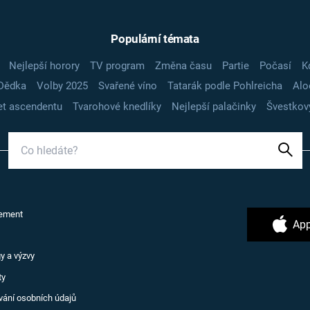
Populární témata
Nejlepší horory
TV program
Změna času
Partie
Počasí
K
Dědka
Volby 2025
Svařené víno
Tatarák podle Pohlreicha
Alo
t ascendentu
Tvarohové knedlíky
Nejlepší palačinky
Švestkov
ement
App
y a výzvy
ty
vání osobních údajů