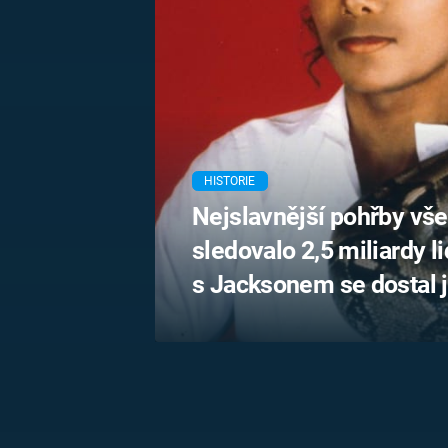
MARIE TEREZIE
ADOLF HITLER
NAPOLEON
BONAPARTE
ATENTÁT NA
REINHARDA
BRITSKÁ
HEYDRICHA
KRÁLOVSKÁ
RODINA
PRVNÍ SVĚTOVÁ
VÁLKA
HISTORIE
Nejslavnější pohřby vše
sledovalo 2,5 miliardy li
s Jacksonem se dostal 