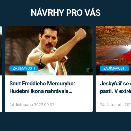
NÁVRHY PRO VÁS
ZAJÍMAVOSTI
ZAJÍMAVOSTI
Smrt Freddieho Mercuryho:
Jeskyňář se c
Hudební ikona nahrávala
pasti. V ext
až do konce života a odmítala
prožil noční
24. listopadu 2022 09:32
24. listopadu 20
léky
klaustrofobi