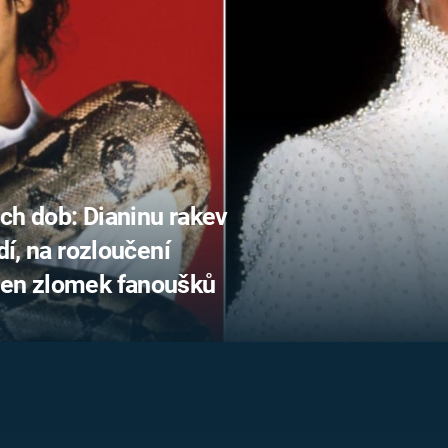
FILMY VERS
REALITA
UFO A
MIMOZEMŠŤANÉ
HORORY VE
REALITA
UTAJENÉ PŘÍBĚHY
ČESKÝCH DĚJIN
OPTICKÉ ILU
KLAMY
ALTERNATIVNÍ
HISTORIE
ch dob: Dianinu rakev
dí, na rozloučení
jen zlomek fanoušků