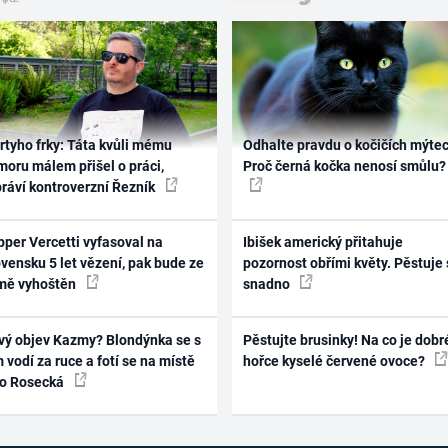
rtyho frky: Táta kvůli mému
Odhalte pravdu o kočičích mýtec
oru málem přišel o práci,
Proč černá kočka nenosí smůlu?
práví kontroverzní Řezník
per Vercetti vyfasoval na
Ibišek americký přitahuje
vensku 5 let vězení, pak bude ze
pozornost obřími květy. Pěstuje 
mě vyhoštěn
snadno
vý objev Kazmy? Blondýnka se s
Pěstujte brusinky! Na co je dobr
 vodí za ruce a fotí se na místě
hořce kyselé červené ovoce?
ko Rosecká