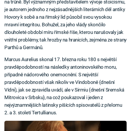
na trůně. Byl významným představitelem vývoje stoicismu,
je autorem jednoho z nejzásadnějších literárních děl antiky
Hovory k sobě a na římský lid působil svou vysokou
mravní integritou. Bohužel, za jeho vlády skončilo
dlouholeté období míru římské říše, kterou narušovaly jak
vnitřní problémy, tak hrozby na hranicích, zejména ze strany
Parthů a Germánů.
Marcus Aurelius skonal 17. března roku 180 s největší
pravděpodobností na následky antoninovského moru,
případně nádorového onemocnění. S největší
pravděpodobností však nikoliv ve Vindoboně (dnešní
Vídni), jak se zpravidla uvádí, ale v Sirmiu (dnešní Sremská
Mitrovica v Srbsku), na což poukazoval i jeden z
nejvýznamnějších latinsky píšících spisovatelů z přelomu
2. a 3. století Tertullianus.