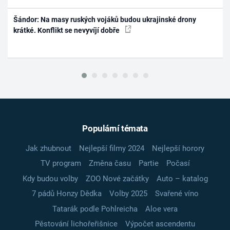
Šándor: Na masy ruských vojáků budou ukrajinské drony
krátké. Konflikt se nevyvíjí dobře
Populární témata
Jak zhubnout
Nejlepší filmy 2024
Nejlepší horory
TV program
Změna času
Partie
Počasí
Kdy budou volby
ZOO Nové začátky
Auto – katalog
7 pádů Honzy Dědka
Volby 2025
Svařené víno
Tatarák podle Pohlreicha
Aloe vera
Pěstování lichořeřišnice
Výpočet ascendentu