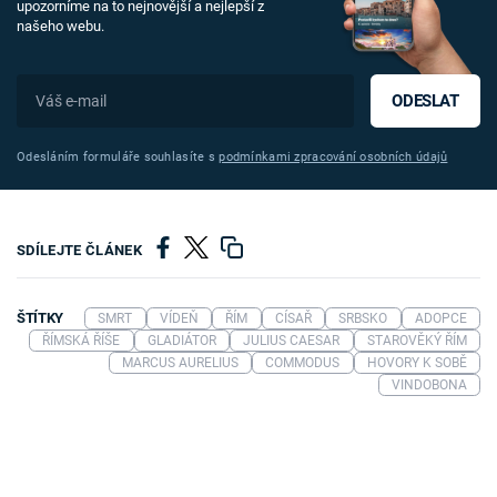
upozorníme na to nejnovější a nejlepší z
našeho webu.
ODESLAT
Odesláním formuláře souhlasíte s
podmínkami zpracování osobních údajů
SDÍLEJTE ČLÁNEK
ŠTÍTKY
SMRT
VÍDEŇ
ŘÍM
CÍSAŘ
SRBSKO
ADOPCE
ŘÍMSKÁ ŘÍŠE
GLADIÁTOR
JULIUS CAESAR
STAROVĚKÝ ŘÍM
MARCUS AURELIUS
COMMODUS
HOVORY K SOBĚ
VINDOBONA