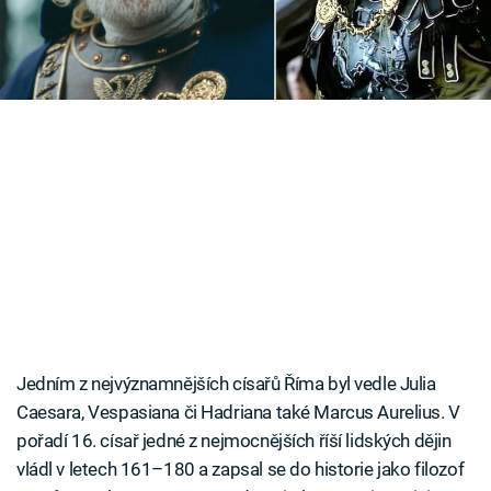
Časopis
Sledujte prima+
Přihlášení
Sledujte nás
Jedním z nejvýznamnějších císařů Říma byl vedle Julia
Caesara, Vespasiana či Hadriana také Marcus Aurelius. V
pořadí 16. císař jedné z nejmocnějších říší lidských dějin
vládl v letech 161–180 a zapsal se do historie jako filozof