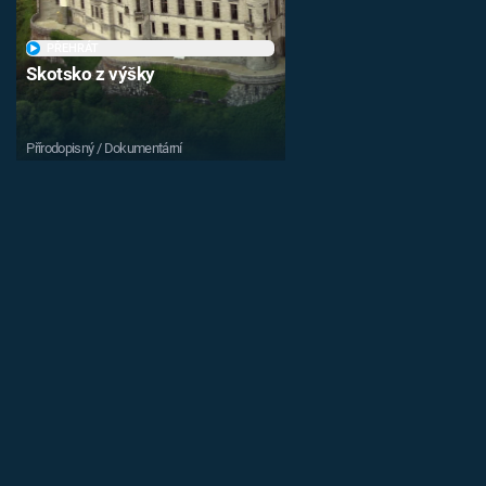
PŘEHRÁT
Skotsko z výšky
Přírodopisný / Dokumentární