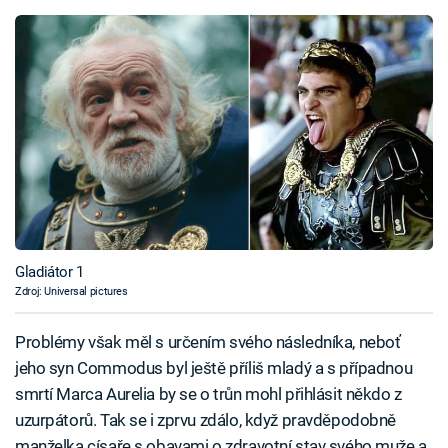
Gladiátor 1
Zdroj: Universal pictures
Problémy však měl s určením svého následníka, neboť
jeho syn Commodus byl ještě příliš mladý a s případnou
smrtí Marca Aurelia by se o trůn mohl přihlásit někdo z
uzurpátorů. Tak se i zprvu zdálo, když pravděpodobně
manželka císaře s obavami o zdravotní stav svého muže a