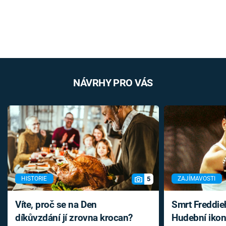
NÁVRHY PRO VÁS
5
HISTORIE
ZAJÍMAVOSTI
Víte, proč se na Den
Smrt Freddie
díkůvzdání jí zrovna krocan?
Hudební ikon