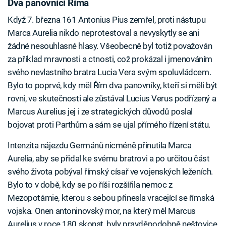
Dva panovníci Říma
Když 7. března 161 Antonius Pius zemřel, proti nástupu
Marca Aurelia nikdo neprotestoval a nevyskytly se ani
žádné nesouhlasné hlasy. Všeobecně byl totiž považován
za příklad mravnosti a ctnosti, což prokázal i jmenováním
svého nevlastního bratra Lucia Vera svým spoluvládcem.
Bylo to poprvé, kdy měl Řím dva panovníky, kteří si měli být
rovni, ve skutečnosti ale zůstával Lucius Verus podřízený a
Marcus Aurelius jej i ze strategických důvodů poslal
bojovat proti Parthům a sám se ujal přímého řízení státu.
Intenzita nájezdu Germánů nicméně přinutila Marca
Aurelia, aby se přidal ke svému bratrovi a po určitou část
svého života pobýval římský císař ve vojenských leženích.
Bylo to v době, kdy se po říši rozšířila nemoc z
Mezopotámie, kterou s sebou přinesla vracející se římská
vojska. Onen antoninovský mor, na který měl Marcus
Aurelius v roce 180 skonat, byly pravděpodobně neštovice