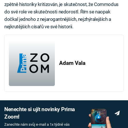
zpětně historiky kritizován, je skutečnost, že Commodus
do své role ve skutečnosti nedorostl. Řím se naopak
dočkal jednoho z nejarogantnějších, nejzhýralejších a
nejkrutějších císařů ve své historii.
Adam Vala
Nenechte si ujít novinky Prima
Zoom!
Zanechte nám svůj e-mail a 1x týdně vás