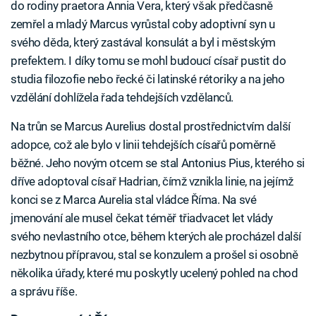
do rodiny praetora Annia Vera, který však předčasně
zemřel a mladý Marcus vyrůstal coby adoptivní syn u
svého děda, který zastával konsulát a byl i městským
prefektem. I díky tomu se mohl budoucí císař pustit do
studia filozofie nebo řecké či latinské rétoriky a na jeho
vzdělání dohlížela řada tehdejších vzdělanců.
Na trůn se Marcus Aurelius dostal prostřednictvím další
adopce, což ale bylo v linii tehdejších císařů poměrně
běžné. Jeho novým otcem se stal Antonius Pius, kterého si
dříve adoptoval císař Hadrian, čímž vznikla linie, na jejímž
konci se z Marca Aurelia stal vládce Říma. Na své
jmenování ale musel čekat téměř třiadvacet let vlády
svého nevlastního otce, během kterých ale procházel další
nezbytnou přípravou, stal se konzulem a prošel si osobně
několika úřady, které mu poskytly ucelený pohled na chod
a správu říše.