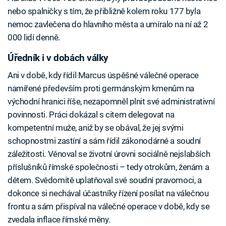
nebo spalničky s tím, že přibližně kolem roku 177 byla
nemoc zavlečena do hlavního města a umíralo na ní až 2
000 lidí denně.
Úředník i v dobách války
Ani v době, kdy řídil Marcus úspěšné válečné operace
namířené především proti germánským kmenům na
východní hranici říše, nezapomněl plnit své administrativní
povinnosti. Práci dokázal s citem delegovat na
kompetentní muže, aniž by se obával, že jej svými
schopnostmi zastíní a sám řídil zákonodárné a soudní
záležitosti. Věnoval se životní úrovni sociálně nejslabších
příslušníků římské společnosti – tedy otrokům, ženám a
dětem. Svědomitě uplatňoval své soudní pravomoci, a
dokonce si nechával účastníky řízení posílat na válečnou
frontu a sám přispíval na válečné operace v době, kdy se
zvedala inflace římské měny.