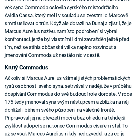
věk syna Commoda oslovila syrského místodržícího
Avidia Cassa, který měl i v souladu se zvěstmi o Marcově
smrti usilovat o trůn. Když ale dorazil na Dunaj a zjistil, že je
Marcus Aurelius naživu, namísto podrobení si vybral
konfrontaci, jenže byl vlastními lidmi zavražděn ještě před
tím, než se stihla občanská válka naplno rozvinout a
jmenování Commoda už nestálo nic v cestě.
Krutý Commodus
Ačkoliv si Marcus Aurelius všímal jistých problematických
rysů osobnosti svého syna, setrvával v naději, že v průběhu
dospívání Commodus do své budoucí role doroste. V roce
175 tedy jmenoval syna svým nástupcem a zblízka na něj
dohlížel i během svého působení na válečné frontě.
Připravoval jej na převzetí moci a bez ohledu na tehdejší
zvyklost adopcí se nakonec Commodus císařem stal. To
už se však Marcus Aurelius nikdy nedozvěděl, a za co je