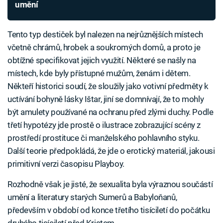
umění
Tento typ destiček byl nalezen na nejrůznějších místech
včetně chrámů, hrobek a soukromých domů, a proto je
obtížné specifikovat jejich využití. Některé se našly na
místech, kde byly přístupné mužům, ženám i dětem.
Někteří historici soudí, že sloužily jako votivní předměty k
uctívání bohyně lásky Ištar, jiní se domnívají, že to mohly
být amulety používané na ochranu před zlými duchy. Podle
třetí hypotézy jde prostě o ilustrace zobrazující scény z
prostředí prostituce či manželského pohlavního styku.
Další teorie předpokládá, že jde o erotický materiál, jakousi
primitivní verzi časopisu Playboy.
Rozhodně však je jisté, že sexualita byla výraznou součástí
umění a literatury starých Sumerů a Babyloňanů,
především v období od konce třetího tisíciletí do počátku