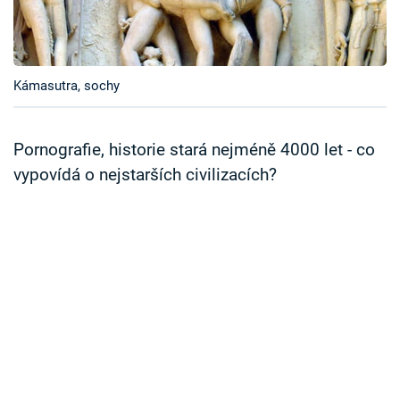
Časopis
Sledujte prima+
Kámasutra, sochy
Přihlášení
Pornografie, historie stará nejméně 4000 let - co
vypovídá o nejstarších civilizacích?
Sledujte nás