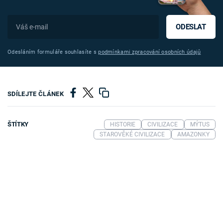
ODESLAT
Odesláním formuláře souhlasíte s
podmínkami zpracování osobních údajů
SDÍLEJTE ČLÁNEK
ŠTÍTKY
HISTORIE
CIVILIZACE
MÝTUS
STAROVĚKÉ CIVILIZACE
AMAZONKY