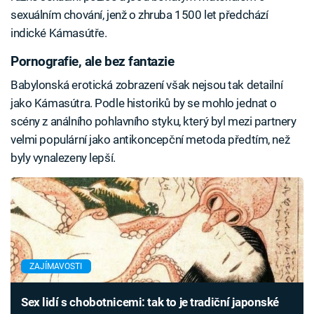
sexuálním chování, jenž o zhruba 1500 let předchází
indické Kámasútře.
Pornografie, ale bez fantazie
Babylonská erotická zobrazení však nejsou tak detailní
jako Kámasútra. Podle historiků by se mohlo jednat o
scény z análního pohlavního styku, který byl mezi partnery
velmi populární jako antikoncepční metoda předtím, než
byly vynalezeny lepší.
ZAJÍMAVOSTI
Sex lidí s chobotnicemi: tak to je tradiční japonské