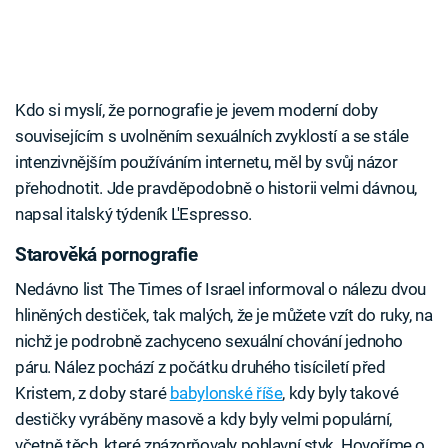
Kdo si myslí, že pornografie je jevem moderní doby
souvisejícím s uvolněním sexuálních zvyklostí a se stále
intenzivnějším používáním internetu, měl by svůj názor
přehodnotit. Jde pravděpodobně o historii velmi dávnou,
napsal italský týdeník L'Espresso.
Starověká pornografie
Nedávno list The Times of Israel informoval o nálezu dvou
hliněných destiček, tak malých, že je můžete vzít do ruky, na
nichž je podrobně zachyceno sexuální chování jednoho
páru. Nález pochází z počátku druhého tisíciletí před
Kristem, z doby staré
babylonské říše
, kdy byly takové
destičky vyráběny masově a kdy byly velmi populární,
včetně těch, které znázorňovaly pohlavní styk. Hovoříme o