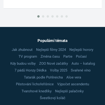
Populární témata
Jak zhubnout
Nejlepší filmy 2024
Nejlepší horory
TV program
Změna času
Partie
Počasí
Kdy budou volby
ZOO Nové začátky
Auto – katalog
7 pádů Honzy Dědka
Volby 2025
Svařené víno
Tatarák podle Pohlreicha
Aloe vera
Pěstování lichořeřišnice
Výpočet ascendentu
Tvarohové knedlíky
Nejlepší palačinky
Švestkový koláč