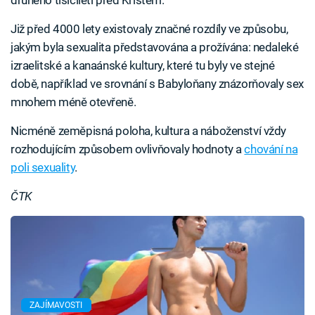
druhého tisíciletí před Kristem.
Již před 4000 lety existovaly značné rozdíly ve způsobu,
jakým byla sexualita představována a prožívána: nedaleké
izraelitské a kanaánské kultury, které tu byly ve stejné
době, například ve srovnání s Babyloňany znázorňovaly sex
mnohem méně otevřeně.
Nicméně zeměpisná poloha, kultura a náboženství vždy
rozhodujícím způsobem ovlivňovaly hodnoty a
chování na
poli sexuality
.
ČTK
ZAJÍMAVOSTI