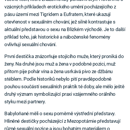
vzácných příkladech erotického umění pocházejícího z
pásu území mezi Tigridem a Eufratem, které ukazují
otevřenost v sexuálním chování, jež silně kontrastuje s
aktuální představou o sexu na Blízkém východě. Je to další
příklad toho, jak historické a náboženské fenomény
ovlivňují sexuální chování.
První destička znázorňuje stojícího muže, který proniká do
ženy. Na druhé jsou muž a žena v podobné pozici, muž
přitom pije pohár vína a žena usrkává pivo ze džbánu
stéblem. Podle historiků nebylo pití pravděpodobně
pouhou součástí sexuálních praktik té doby, ale mělo ještě
druhý význam symbolizující praxi vzájemného orálního
styku mezi partnery.
Babyloňané měli o sexu poměrně výstřední představy.
Hliněné destičky pocházející z Mezopotámie představují
různé sexuální pozice a jsou bohatým materiálem o