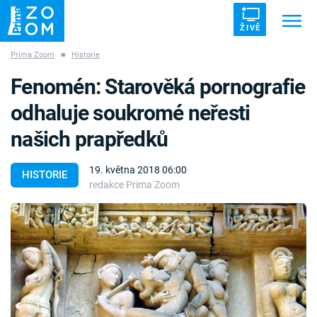
ŽIVĚ
Prima Zoom
■
Historie
Trendy:
ZRÁDCI
UFO
DRUHÁ SVĚTOVÁ VÁLKA
Fenomén: Starověká pornografie
ZÁHADY
VETŘELCI DÁVNOVĚKU
odhaluje soukromé neřesti
našich prapředků
19. května 2018 06:00
HISTORIE
redakce Prima Zoom
Témata
Témata
Pořady
TV Program