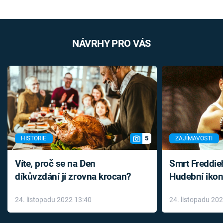
NÁVRHY PRO VÁS
5
HISTORIE
ZAJÍMAVOSTI
Víte, proč se na Den
Smrt Freddie
díkůvzdání jí zrovna krocan?
Hudební ikon
až do konce 
24. listopadu 2022 13:40
24. listopadu 20
léky