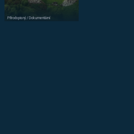
Přírodopisný / Dokumentární