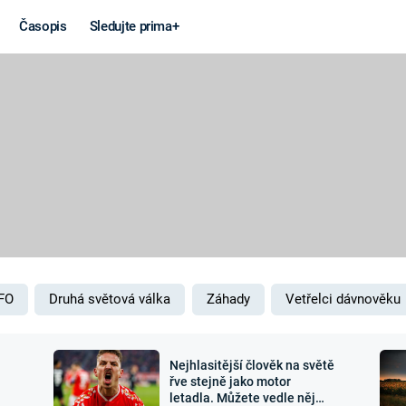
Časopis
Sledujte prima+
Věda a
Války
technika
STUDENÁ V
KORONAVIRUS
VÁLKA VE
VIETNAMU
VESMÍR
VÁLEČNÉ FI
MARS
SERIÁLY
FO
Druhá světová válka
Záhady
Vetřelci dávnověku
Nejhlasitější člověk na světě
Záhady a
Zajímav
řve stejně jako motor
letadla. Můžete vedle něj
konspirace