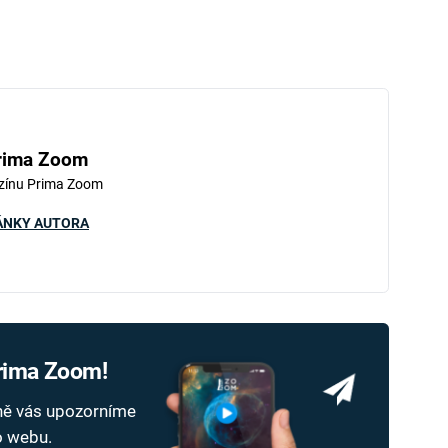
rima Zoom
zínu Prima Zoom
ÁNKY AUTORA
Prima Zoom!
dně vás upozorníme
ho webu.