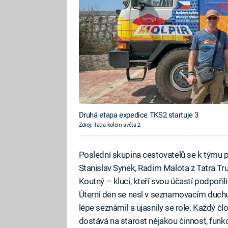
Druhá etapa expedice TKS2 startuje 3
Zdroj: Tatra kolem světa 2
Poslední skupina cestovatelů se k týmu při
Stanislav Synek, Radim Malota z Tatra Truc
Koutný – kluci, kteří svou účastí podpořil
Úterní den se nesl v seznamovacím duch
lépe seznámil a ujasnily se role. Každý 
dostává na starost nějakou činnost, funk