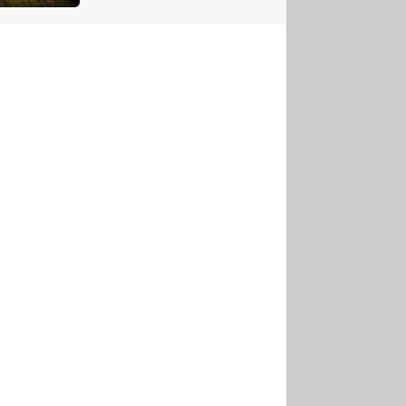
US
tornádem
RSUS
ZE A