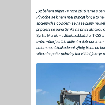
„Už během příprav v roce 2019 jsme s pane
Původně se k nám měl připojit loni, a to 
spojených s covidem se naše plány musel
připojení se pana Synka na první africkou 
Synka Marek Havlíček, zakladatel TKS2 
svém věku je stále aktivním dobrodruhem, 
autem na několikadenní výlety, třeba do hor
věku alespoň z poloviny tak vitální, jako je o