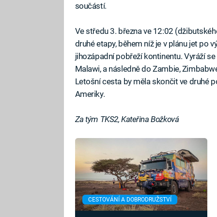
součástí.
Ve středu 3. března ve 12:02 (džibutskéh
druhé etapy, během níž je v plánu jet po
jihozápadní pobřeží kontinentu. Vyráží se 
Malawi, a následně do Zambie, Zimbabwe,
Letošní cesta by měla skončit ve druhé p
Ameriky.
Za tým TKS2, Kateřina Božková
CESTOVÁNÍ A DOBRODRUŽSTVÍ