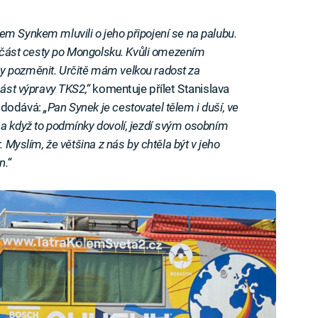
m Synkem mluvili o jeho připojení se na palubu.
na část cesty po Mongolsku. Kvůli omezením
y pozměnit. Určitě mám velkou radost za
část výpravy TKS2,“
komentuje přílet Stanislava
a dodává:
„Pan Synek je cestovatel tělem i duší, ve
a když to podmínky dovolí, jezdí svým osobním
. Myslím, že většina z nás by chtěla být v jeho
n.“