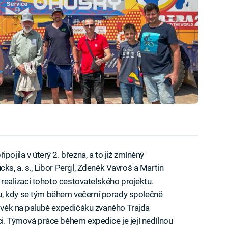
pojila v úterý 2. března, a to již zmíněný
ks, a. s., Libor Pergl, Zdeněk Vavroš a Martin
i realizaci tohoto cestovatelského projektu.
u, kdy se tým během večerní porady společně
člověk na palubě expedičáku zvaného Trajda
ci. Týmová práce během expedice je její nedílnou