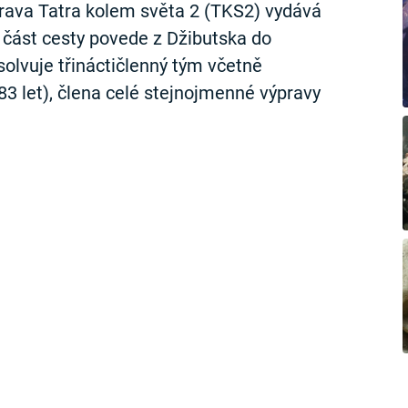
rava Tatra kolem světa 2 (TKS2) vydává
í část cesty povede z Džibutska do
solvuje třináctičlenný tým včetně
3 let), člena celé stejnojmenné výpravy