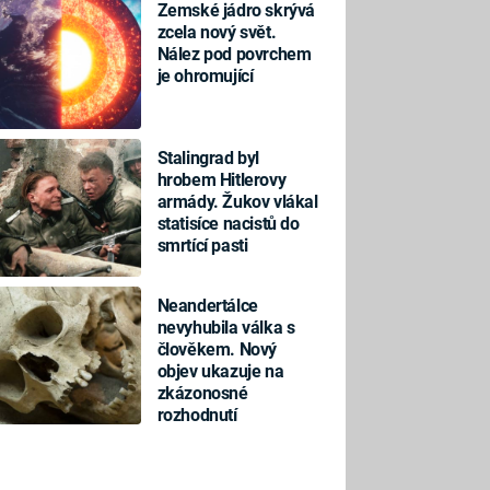
Zemské jádro skrývá
zcela nový svět.
Nález pod povrchem
je ohromující
Stalingrad byl
hrobem Hitlerovy
armády. Žukov vlákal
statisíce nacistů do
smrtící pasti
Neandertálce
nevyhubila válka s
člověkem. Nový
objev ukazuje na
zkázonosné
rozhodnutí