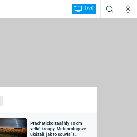
ŽIVĚ
Vyhledávání
Můj p
Prima+
ÁLKA
CNN Prima NEWS
Prima FRESH
Prima LIVING
LMY A
Prima Ženy
Prima LAJK
Prachaticko zasáhly 10 cm
osti
velké kroupy. Meteorologové
Sledujte nás
ukázali, jak to souvisí s