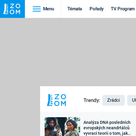
Menu
Témata
Pořady
TV Program
Cestování
Historie
HRADY A ZÁMKY
VIKINGOVÉ
HEDVÁBNÁ STEZKA
EPIDEMIE A
PANDEMIE
PŘÍRODA
STAROVĚKÝ EGYPT
Trendy:
Zrádci
U
Analýza DNA posledních
Druhá
Výročí
evropských neandrtálců
vyvrací teorii o tom, jak
světová válka