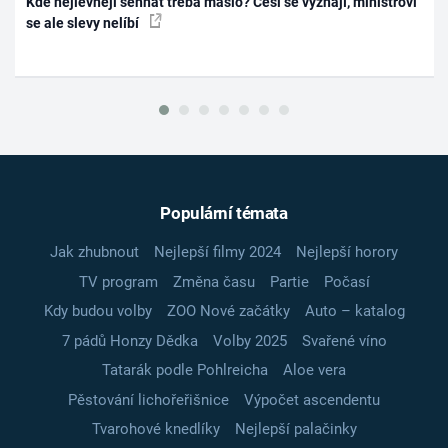
Kde nejlevněji sehnat třeba máslo? Češi se vyznají, ministrovi
se ale slevy nelíbí
Populární témata
Jak zhubnout
Nejlepší filmy 2024
Nejlepší horory
TV program
Změna času
Partie
Počasí
Kdy budou volby
ZOO Nové začátky
Auto – katalog
7 pádů Honzy Dědka
Volby 2025
Svařené víno
Tatarák podle Pohlreicha
Aloe vera
Pěstování lichořeřišnice
Výpočet ascendentu
Tvarohové knedlíky
Nejlepší palačinky