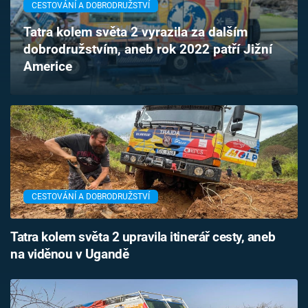
CESTOVÁNÍ A DOBRODRUŽSTVÍ
Časopis
Tatra kolem světa 2 vyrazila za dalším
Sledujte prima+
dobrodružstvím, aneb rok 2022 patří Jižní
Americe
Přihlášení
Sledujte nás
CESTOVÁNÍ A DOBRODRUŽSTVÍ
Tatra kolem světa 2 upravila itinerář cesty, aneb
na viděnou v Ugandě