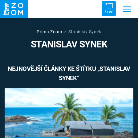
ŽIVĚ
Trendy:
ZRÁDCI
UFO
DRUHÁ SVĚTOVÁ VÁLKA
Prima Zoom
Stanislav Synek
STANISLAV SYNEK
ZÁHADY
VETŘELCI DÁVNOVĚKU
NEJNOVĚJŠÍ ČLÁNKY KE ŠTÍTKU „STANISLAV
SYNEK“
Témata
Témata
Pořady
TV Program