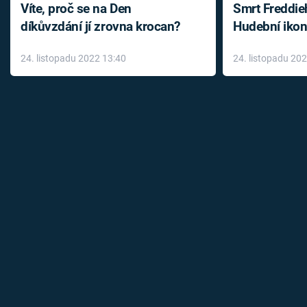
Víte, proč se na Den
Smrt Freddie
díkůvzdání jí zrovna krocan?
Hudební ikon
až do konce 
24. listopadu 2022 13:40
24. listopadu 20
léky