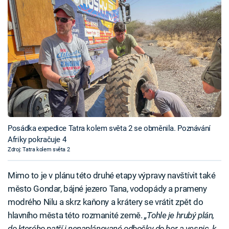
Posádka expedice Tatra kolem světa 2 se obměnila. Poznávání
Afriky pokračuje 4
Zdroj: Tatra kolem světa 2
Mimo to je v plánu této druhé etapy výpravy navštívit také
město Gondar, bájné jezero Tana, vodopády a prameny
modrého Nilu a skrz kaňony a krátery se vrátit zpět do
hlavního města této rozmanité země.
„Tohle je hrubý plán,
do kterého patří i nenaplánované odbočky do hor a vesnic, k