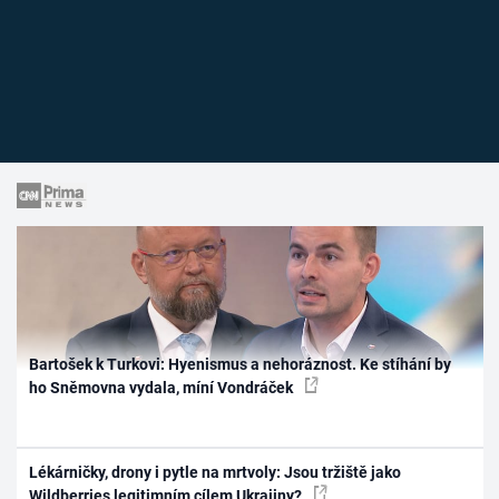
Bartošek k Turkovi: Hyenismus a nehoráznost. Ke stíhání by
ho Sněmovna vydala, míní Vondráček
Lékárničky, drony i pytle na mrtvoly: Jsou tržiště jako
Wildberries legitimním cílem Ukrajiny?