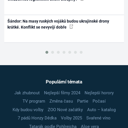
Šándor: Na masy ruských vojáků budou ukrajinské drony
krátké. Konflikt se nevyvíjí dobře
Populární témata
Jak zhubnout
Nejlepší filmy 2024
Nejlepší horory
TV program
Změna času
Partie
Počasí
Kdy budou volby
ZOO Nové začátky
Auto – katalog
7 pádů Honzy Dědka
Volby 2025
Svařené víno
Tatarák podle Pohlreicha
Aloe vera