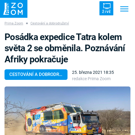
ŽIVĚ
Prima Zoom
■
Cestování a dobrodružství
Trendy:
ZRÁDCI
UFO
DRUHÁ SVĚTOVÁ VÁLKA
Posádka expedice Tatra kolem
ZÁHADY
VETŘELCI DÁVNOVĚKU
světa 2 se obměnila. Poznávání
Afriky pokračuje
25. března 2021 18:35
CESTOVÁNÍ A DOBRODRUŽSTVÍ
redakce Prima Zoom
Témata
Témata
Pořady
TV Program