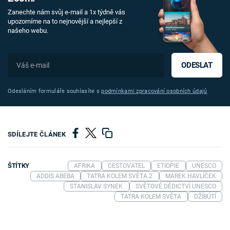
Zanechte nám svůj e-mail a 1x týdně vás
upozorníme na to nejnovější a nejlepší z
našeho webu.
ODESLAT
Odesláním formuláře souhlasíte s
podmínkami zpracování osobních údajů
SDÍLEJTE ČLÁNEK
ŠTÍTKY
AFRIKA
CESTOVATEL
ETIOPIE
UNESCO
ADDIS ABEBA
TATRA KOLEM SVĚTA 2
MAREK HAVLÍČEK
STANISLAV SYNEK
SVĚTOVÉ DĚDICTVÍ UNESCO
TATRA KOLEM SVĚTA
DŽÍBÚTÍ