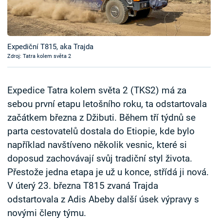
Časopis
Sledujte prima+
Expediční T815, aka Trajda
Zdroj: Tatra kolem světa 2
Přihlášení
Expedice Tatra kolem světa 2 (TKS2) má za
Sledujte nás
sebou první etapu letošního roku, ta odstartovala
začátkem března z Džibuti. Během tří týdnů se
parta cestovatelů dostala do Etiopie, kde bylo
například navštíveno několik vesnic, které si
doposud zachovávají svůj tradiční styl života.
Přestože jedna etapa je už u konce, střídá ji nová.
V úterý 23. března T815 zvaná Trajda
odstartovala z Adis Abeby další úsek výpravy s
novými členy týmu.