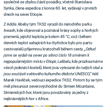
společně se zbylou částí posádky, včetně Stanislava
Synka, člena expedice z konce 80. let, vydávají v prvních
dnech na sever Etiopie.
Z Addis Abeby tým TKS2 vyrazil do národního parku
Awash, kde objevoval a poznával krásy sopky a horkých
pramenů, jejichž teplota je kolem 45 °C, což i během
denních teplot sahajících ke čtyřicítce bylo pro partu
cestovatelů příjemnou kratochvílí během cesty.
„Odtud
jsme se vydali na sever po silnici číslo 18 směrem k
nejpopulárnějším místu v Etiopii, Lalibelu, kde prozkoumáme
všech jedenáct kostelů, které jsou vytesané do rudých skal a
jsou součástí světového kulturního dědictví UNESCO,“
řekl
Marek Havlíček, vedoucí expedice TKS2. Potom by se tým
měl přesunout severovýchodně do Simien Mountains,
Simienských hor, které jsou považovány za jedny z
nejkrásnějších hor v Africe.