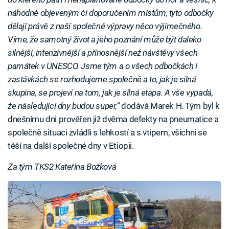
náhodně objeveným či doporučením místům, tyto odbočky
dělají právě z naší společné výpravy něco výjimečného.
Víme, že samotný život a jeho poznání může být daleko
silnější, intenzivnější a přínosnější než návštěvy všech
památek v UNESCO. Jsme tým a o všech odbočkách i
zastávkách se rozhodujeme společně a to, jak je silná
skupina, se projeví na tom, jak je silná etapa. A vše vypadá,
že následující dny budou super,“
dodává Marek H. Tým byl k
dnešnímu dni prověřen již dvěma defekty na pneumatice a
společně situaci zvládli s lehkostí a s vtipem, všichni se
těší na další společné dny v Etiopii.
Za tým TKS2 Kateřina Božková