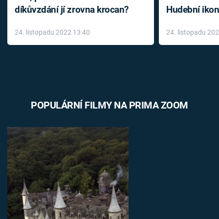
díkůvzdání jí zrovna krocan?
Hudební ikon
až do konce 
24. listopadu 2022 13:40
24. listopadu 20
léky
POPULÁRNÍ FILMY NA PRIMA ZOOM