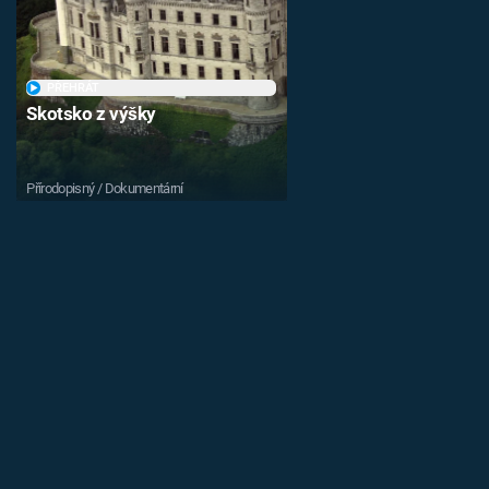
PŘEHRÁT
Skotsko z výšky
Přírodopisný / Dokumentární