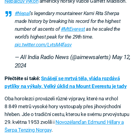
Nepálcův výkon
americký horský vůdce Garrett Madison.
#Nepal
's legendary mountaineer Kami Rita Sherpa
made history by breaking his record for the highest
number of ascents of
#MtEverest
as he scaled the
world's highest peak for the 29th time.
pic.twitter.com/LvtsM4fasv
— All India Radio News (@airnewsalerts)
May 12,
2024
Přečtěte si také:
Snášejí se mrtvá těla, vláda rozdává
pytlíky na výkaly. Velký úklid na Mount Everestu je tady
Oba horolezci provázeli různé výpravy, které na vrchol
8 849 metrů vysoké hory vystoupaly přes jihovýchodní
hřeben. Jde o tradiční cestu, kterou ke svému prvovýstupu
29. května 1953 zvolili i
Novozélanďan Edmund Hillary a
Šerpa Tenzing Norgay
.