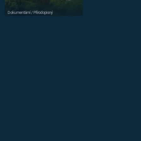
Dokumentární / Přírodopisný