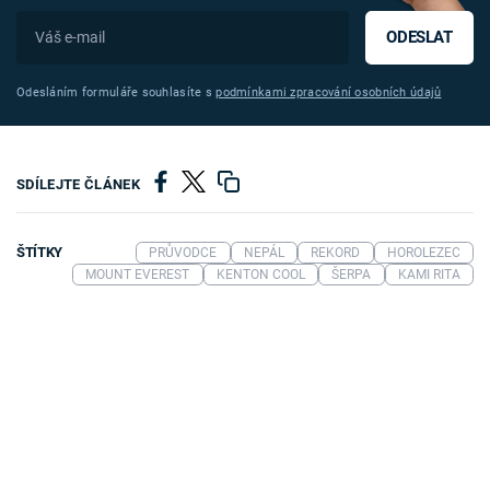
ODESLAT
Odesláním formuláře souhlasíte s
podmínkami zpracování osobních údajů
SDÍLEJTE ČLÁNEK
ŠTÍTKY
PRŮVODCE
NEPÁL
REKORD
HOROLEZEC
MOUNT EVEREST
KENTON COOL
ŠERPA
KAMI RITA