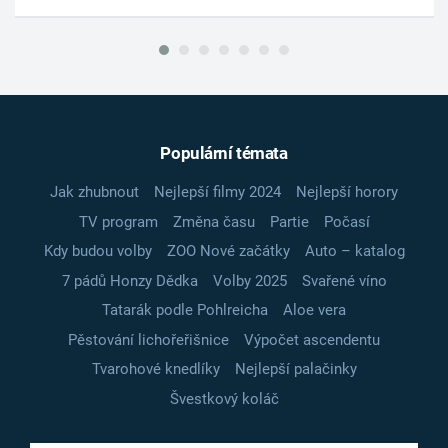
Populární témata
Jak zhubnout
Nejlepší filmy 2024
Nejlepší horory
TV program
Změna času
Partie
Počasí
Kdy budou volby
ZOO Nové začátky
Auto – katalog
7 pádů Honzy Dědka
Volby 2025
Svařené víno
Tatarák podle Pohlreicha
Aloe vera
Pěstování lichořeřišnice
Výpočet ascendentu
Tvarohové knedlíky
Nejlepší palačinky
Švestkový koláč