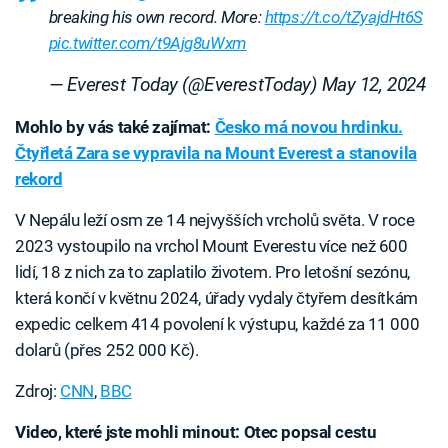
breaking his own record. More:
https://t.co/tZyajdHt6S
pic.twitter.com/t9Ajg8uWxm
— Everest Today (@EverestToday)
May 12, 2024
Mohlo by vás také zajímat:
Česko má novou hrdinku.
Čtyřletá Zara se vypravila na Mount Everest a stanovila
rekord
V Nepálu leží osm ze 14 nejvyšších vrcholů světa. V roce
2023 vystoupilo na vrchol Mount Everestu více než 600
lidí, 18 z nich za to zaplatilo životem. Pro letošní sezónu,
která končí v květnu 2024, úřady vydaly čtyřem desítkám
expedic celkem 414 povolení k výstupu, každé za 11 000
dolarů (přes 252 000 Kč).
Zdroj:
CNN
,
BBC
Video, které jste mohli minout: Otec popsal cestu