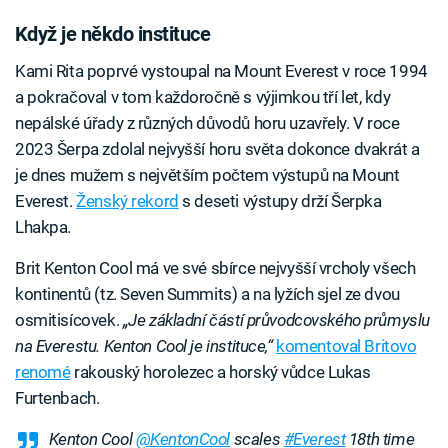
Když je někdo instituce
Kami Rita poprvé vystoupal na Mount Everest v roce 1994
a pokračoval v tom každoročně s výjimkou tří let, kdy
nepálské úřady z různých důvodů horu uzavřely. V roce
2023 Šerpa zdolal nejvyšší horu světa dokonce dvakrát a
je dnes mužem s největším počtem výstupů na Mount
Everest.
Ženský rekord
s deseti výstupy drží Šerpka
Lhakpa.
Brit Kenton Cool má ve své sbírce nejvyšší vrcholy všech
kontinentů (tz. Seven Summits) a na lyžích sjel ze dvou
osmitisícovek.
„Je základní částí průvodcovského průmyslu
na Everestu. Kenton Cool je instituce,“
komentoval Britovo
renomé
rakouský horolezec a horský vůdce Lukas
Furtenbach.
Kenton Cool
@KentonCool
scales
#Everest
18th time