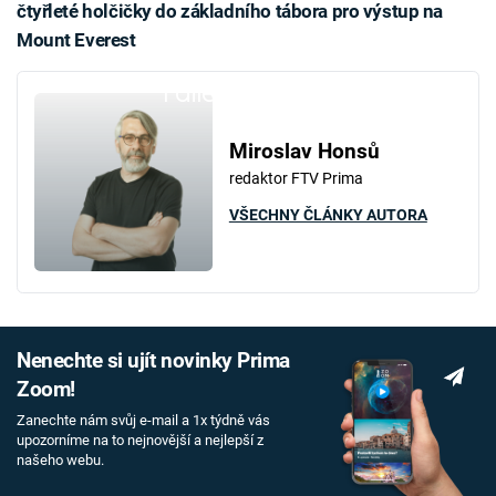
čtyřleté holčičky do základního tábora pro výstup na
Mount Everest
Failed to fetch
Miroslav Honsů
redaktor FTV Prima
VŠECHNY ČLÁNKY AUTORA
Nenechte si ujít novinky Prima
Zoom!
Zanechte nám svůj e-mail a 1x týdně vás
upozorníme na to nejnovější a nejlepší z
našeho webu.