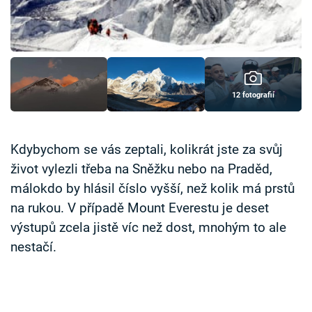
Časopis
Sledujte prima+
Přihlášení
12 fotografií
Sledujte nás
Kdybychom se vás zeptali, kolikrát jste za svůj
život vylezli třeba na Sněžku nebo na Praděd,
málokdo by hlásil číslo vyšší, než kolik má prstů
na rukou. V případě Mount Everestu je deset
výstupů zcela jistě víc než dost, mnohým to ale
nestačí.