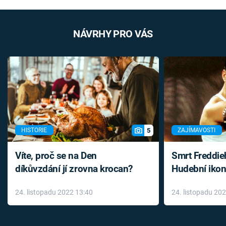
NÁVRHY PRO VÁS
5
HISTORIE
ZAJÍMAVOSTI
Víte, proč se na Den
Smrt Freddie
díkůvzdání jí zrovna krocan?
Hudební ikon
až do konce 
24. listopadu 2022 13:40
24. listopadu 20
léky