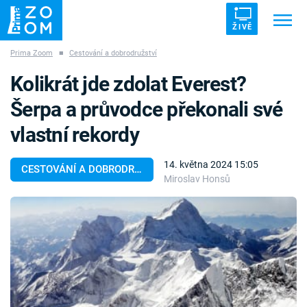
ŽIVĚ
Prima Zoom
■
Cestování a dobrodružství
Trendy:
ZRÁDCI
UFO
DRUHÁ SVĚTOVÁ VÁLKA
Kolikrát jde zdolat Everest?
ZÁHADY
VETŘELCI DÁVNOVĚKU
Šerpa a průvodce překonali své
vlastní rekordy
14. května 2024 15:05
CESTOVÁNÍ A DOBRODRUŽSTVÍ
Miroslav Honsů
Témata
Témata
Pořady
TV Program