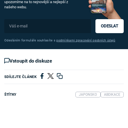
upozorníme na to nejnovější a nejlepší z
našeho webu.
ODESLAT
Odesláním formuláře souhlasíte s
podmínkami zpracování osobních údajů
Vstoupit do diskuze
SDÍLEJTE ČLÁNEK
ŠTÍTKY
JAPONSKO
ABDIKACE