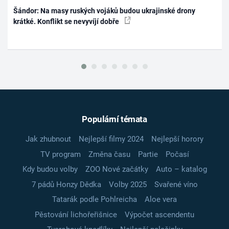
Šándor: Na masy ruských vojáků budou ukrajinské drony
krátké. Konflikt se nevyvíjí dobře
Populární témata
Jak zhubnout
Nejlepší filmy 2024
Nejlepší horory
TV program
Změna času
Partie
Počasí
Kdy budou volby
ZOO Nové začátky
Auto – katalog
7 pádů Honzy Dědka
Volby 2025
Svařené víno
Tatarák podle Pohlreicha
Aloe vera
Pěstování lichořeřišnice
Výpočet ascendentu