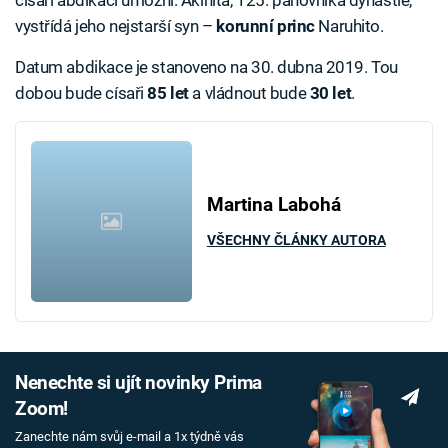
císaři abdikaci umožní. Akihita, 125. panovníka dynastie,
vystřídá jeho nejstarší syn –
korunní princ
Naruhito.
Datum abdikace je stanoveno na 30. dubna 2019. Tou
dobou bude císaři
85 let
a vládnout bude
30 let
.
Martina Labohá
VŠECHNY ČLÁNKY AUTORA
Nenechte si ujít novinky Prima
Zoom!
Zanechte nám svůj e-mail a 1x týdně vás