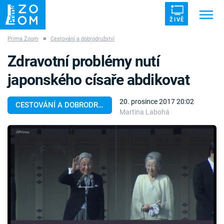
ŽIVĚ
Prima Zoom
■
Cestování a dobrodružství
Trendy:
ZRÁDCI
UFO
DRUHÁ SVĚTOVÁ VÁLKA
Zdravotní problémy nutí
ZÁHADY
VETŘELCI DÁVNOVĚKU
japonského císaře abdikovat
20. prosince 2017 20:02
CESTOVÁNÍ A DOBRODRUŽSTVÍ
Martina Labohá
Témata
Témata
Pořady
TV Program