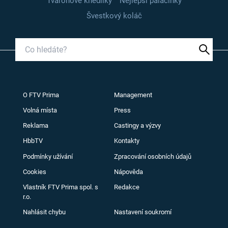
Tvarohové knedlíky
Nejlepší palačinky
Švestkový koláč
O FTV Prima
Management
Volná místa
Press
Reklama
Castingy a výzvy
HbbTV
Kontakty
Podmínky užívání
Zpracování osobních údajů
Cookies
Nápověda
Vlastník FTV Prima spol. s
Redakce
r.o.
Nahlásit chybu
Nastavení soukromí