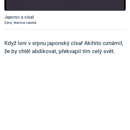
Časopis
Japonci a císař
Sledujte prima+
Zdroj: Martina Labohá
Přihlášení
Když loni v srpnu japonský císař Akihito oznámil,
že by chtěl abdikovat, překvapil tím celý svět.
Sledujte nás