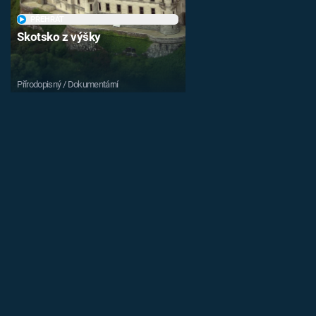
PŘEHRÁT
Skotsko z výšky
Přírodopisný / Dokumentární