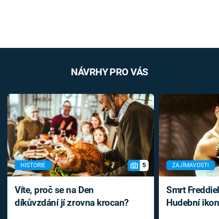
NÁVRHY PRO VÁS
5
HISTORIE
ZAJÍMAVOSTI
Víte, proč se na Den
Smrt Freddie
díkůvzdání jí zrovna krocan?
Hudební ikon
až do konce 