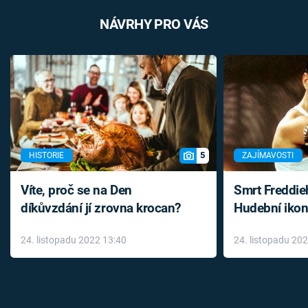
NÁVRHY PRO VÁS
5
HISTORIE
ZAJÍMAVOSTI
Víte, proč se na Den
Smrt Freddie
díkůvzdání jí zrovna krocan?
Hudební ikon
až do konce 
24. listopadu 2022 13:40
24. listopadu 20
léky