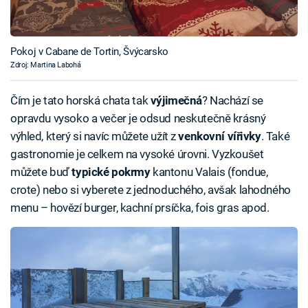
Pokoj v Cabane de Tortin, Švýcarsko
Zdroj: Martina Labohá
Čím je tato horská chata tak
výjimečná
? Nachází se
opravdu vysoko a večer je odsud neskutečně krásný
výhled, který si navíc můžete užít z
venkovní vířivky
. Také
gastronomie je celkem na vysoké úrovni. Vyzkoušet
můžete buď
typické pokrmy
kantonu Valais (fondue,
crote) nebo si vyberete z jednoduchého, avšak lahodného
menu – hovězí burger, kachní prsíčka, fois gras apod.