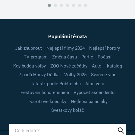
Populární témata
Jak zhubnout
Nejlepší filmy 2024
Nejlepší horory
TV program
Změna času
Partie
Počasí
Kdy budou volby
ZOO Nové začátky
Auto – katalog
7 pádů Honzy Dědka
Volby 2025
Svařené víno
Tatarák podle Pohlreicha
Aloe vera
Pěstování lichořeřišnice
Výpočet ascendentu
Tvarohové knedlíky
Nejlepší palačinky
Švestkový koláč