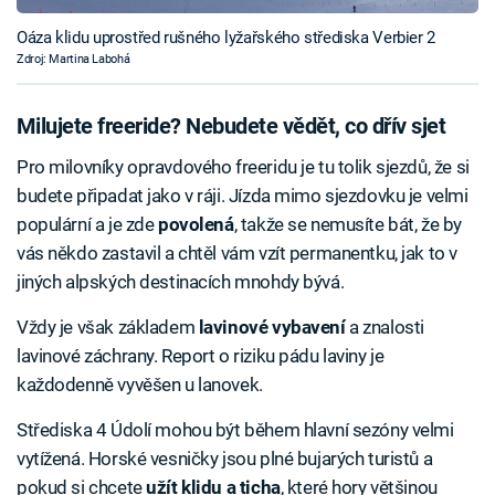
Oáza klidu uprostřed rušného lyžařského střediska Verbier 2
Zdroj: Martina Labohá
Milujete freeride? Nebudete vědět, co dřív sjet
Pro milovníky opravdového freeridu je tu tolik sjezdů, že si
budete připadat jako v ráji. Jízda mimo sjezdovku je velmi
populární a je zde
povolená
, takže se nemusíte bát, že by
vás někdo zastavil a chtěl vám vzít permanentku, jak to v
jiných alpských destinacích mnohdy bývá.
Vždy je však základem
lavinové vybavení
a znalosti
lavinové záchrany. Report o riziku pádu laviny je
každodenně vyvěšen u lanovek.
Střediska 4 Údolí mohou být během hlavní sezóny velmi
vytížená. Horské vesničky jsou plné bujarých turistů a
pokud si chcete
užít klidu a ticha
, které hory většinou