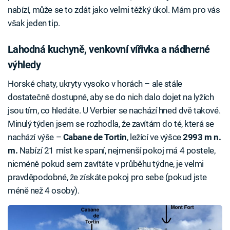
nabízí, může se to zdát jako velmi těžký úkol. Mám pro vás
však jeden tip.
Lahodná kuchyně, venkovní vířivka a nádherné
výhledy
Horské chaty, ukryty vysoko v horách – ale stále
dostatečně dostupné, aby se do nich dalo dojet na lyžích
jsou tím, co hledáte. U Verbier se nachází hned dvě takové.
Minulý týden jsem se rozhodla, že zavítám do té, která se
nachází výše –
Cabane de Tortin
, ležící ve výšce
2993 m n.
m.
Nabízí 21 míst ke spaní, nejmenší pokoj má 4 postele,
nicméně pokud sem zavítáte v průběhu týdne, je velmi
pravděpodobné, že získáte pokoj pro sebe (pokud jste
méně než 4 osoby).