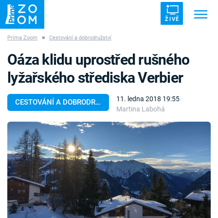
ŽIVĚ
Prima Zoom
■
Cestování a dobrodružství
Trendy:
ZRÁDCI
UFO
DRUHÁ SVĚTOVÁ VÁLKA
Oáza klidu uprostřed rušného
ZÁHADY
VETŘELCI DÁVNOVĚKU
lyžařského střediska Verbier
11. ledna 2018 19:55
CESTOVÁNÍ A DOBRODRUŽSTVÍ
Martina Labohá
Témata
Témata
Pořady
TV Program