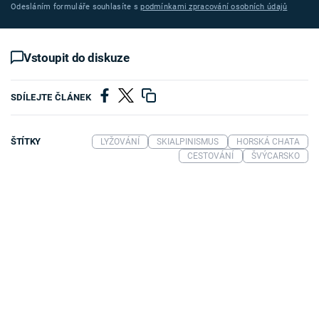
Odesláním formuláře souhlasíte s
podmínkami zpracování osobních údajů
Vstoupit do diskuze
SDÍLEJTE ČLÁNEK
ŠTÍTKY
LYŽOVÁNÍ
SKIALPINISMUS
HORSKÁ CHATA
CESTOVÁNÍ
ŠVÝCARSKO