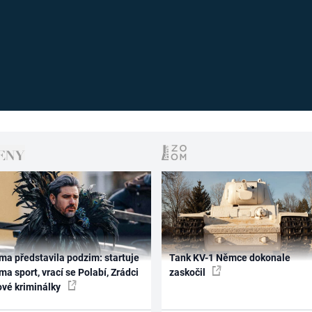
ma představila podzim: startuje
Tank KV-1 Němce dokonale
ma sport, vrací se Polabí, Zrádci
zaskočil
ové kriminálky