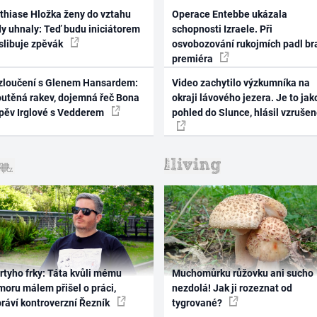
thiase Hložka ženy do vztahu
Operace Entebbe ukázala
dy uhnaly: Teď budu iniciátorem
schopnosti Izraele. Při
 slibuje zpěvák
osvobozování rukojmích padl br
premiéra
zloučení s Glenem Hansardem:
Video zachytilo výzkumníka na
outěná rakev, dojemná řeč Bona
okraji lávového jezera. Je to jak
zpěv Irglové s Vedderem
pohled do Slunce, hlásil vzruše
rtyho frky: Táta kvůli mému
Muchomůrku růžovku ani sucho
oru málem přišel o práci,
nezdolá! Jak ji rozeznat od
práví kontroverzní Řezník
tygrované?