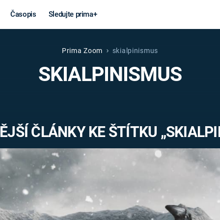
Časopis
Sledujte prima+
Prima Zoom
skialpinismus
Věda a
Války
SKIALPINISMUS
technika
STUDENÁ V
KORONAVIRUS
VÁLKA VE
VIETNAMU
VESMÍR
JŠÍ ČLÁNKY KE ŠTÍTKU „SKIALP
VÁLEČNÉ FI
MARS
SERIÁLY
Záhady a
Zajímav
konspirace