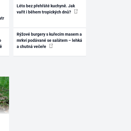
Léto bez přehřáté kuchyně. Jak
vařit i během tropických dnů?
atr
Rýžové burgery s kuřecím masem a
o
mrkví podávané se salátem – lehká
ně
a chutná večeře