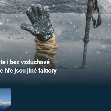
FILMY VERS
REALITA
UFO A
MIMOZEMŠŤANÉ
HORORY VE
REALITA
UTAJENÉ PŘÍBĚHY
ČESKÝCH DĚJIN
OPTICKÉ ILU
KLAMY
ALTERNATIVNÍ
HISTORIE
ete i bez vzduchové
 hře jsou jiné faktory