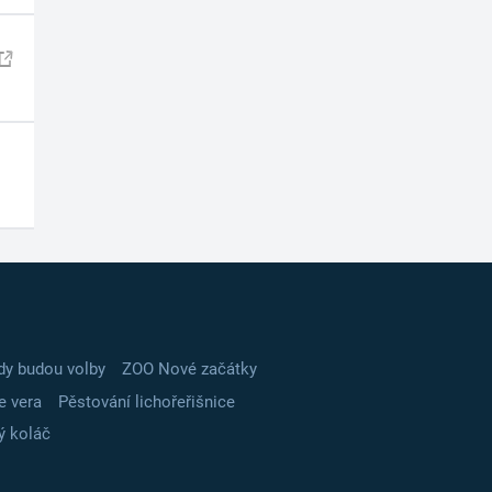
dy budou volby
ZOO Nové začátky
e vera
Pěstování lichořeřišnice
ý koláč