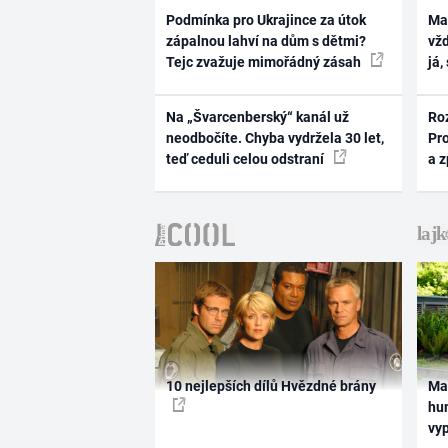
Podmínka pro Ukrajince za útok
Ma
zápalnou lahví na dům s dětmi?
vž
Tejc zvažuje mimořádný zásah
já,
Na „Švarcenberský“ kanál už
Ro
neodbočíte. Chyba vydržela 30 let,
Pr
teď ceduli celou odstraní
a 
10 nejlepších dílů Hvězdné brány
Ma
hum
vy