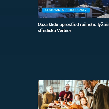
CESTOVÁNÍ A DOBRODRUŽSTVÍ
Oáza klidu uprostřed rušného lyžař
střediska Verbier