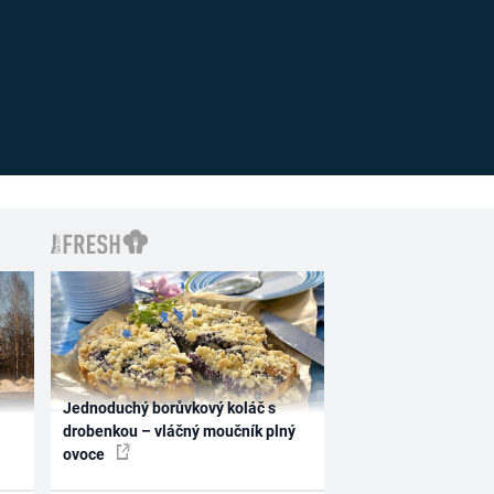
Jednoduchý borůvkový koláč s
drobenkou – vláčný moučník plný
ovoce