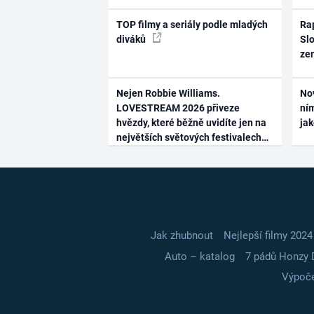
TOP filmy a seriály podle mladých
Rap
diváků
Slo
ze
Nejen Robbie Williams.
No
LOVESTREAM 2026 přiveze
ním
hvězdy, které běžně uvidíte jen na
ja
největších světových festivalech
Jak zhubnout
Nejlepší filmy 2024
Auto – katalog
7 pádů Honzy 
Výpoče