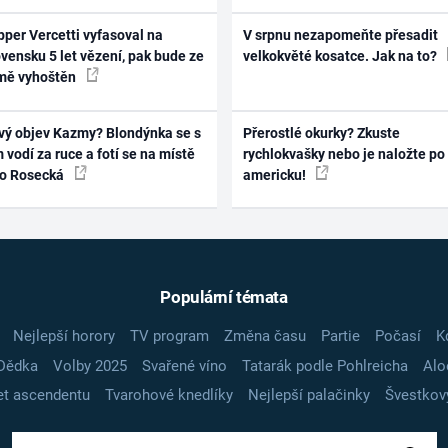
per Vercetti vyfasoval na
V srpnu nezapomeňte přesadit
vensku 5 let vězení, pak bude ze
velkokvěté kosatce. Jak na to?
mě vyhoštěn
vý objev Kazmy? Blondýnka se s
Přerostlé okurky? Zkuste
 vodí za ruce a fotí se na místě
rychlokvašky nebo je naložte po
ko Rosecká
americku!
Populární témata
Nejlepší horory
TV program
Změna času
Partie
Počasí
K
Dědka
Volby 2025
Svařené víno
Tatarák podle Pohlreicha
Alo
t ascendentu
Tvarohové knedlíky
Nejlepší palačinky
Švestkov