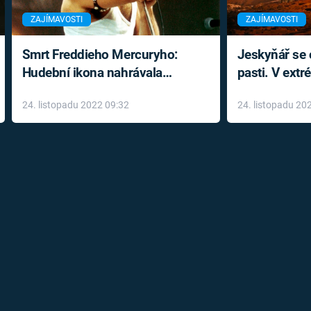
ZAJÍMAVOSTI
ZAJÍMAVOSTI
Smrt Freddieho Mercuryho:
Jeskyňář se c
Hudební ikona nahrávala
pasti. V ext
až do konce života a odmítala
prožil noční
24. listopadu 2022 09:32
24. listopadu 20
léky
klaustrofobi