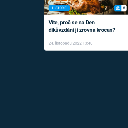
5
HISTORIE
Víte, proč se na Den
díkůvzdání jí zrovna krocan?
24. listopadu 2022 13:40