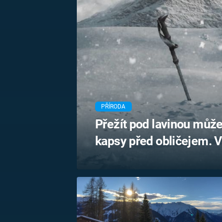
MARIE TEREZIE
ADOLF HITLER
NAPOLEON
BONAPARTE
ATENTÁT NA
REINHARDA
BRITSKÁ
HEYDRICHA
KRÁLOVSKÁ
RODINA
PRVNÍ SVĚTOVÁ
VÁLKA
PŘÍRODA
Přežít pod lavinou můž
kapsy před obličejem. Ve