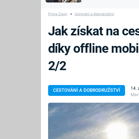
MARIE TEREZIE
vyhynuli
ADOLF HITLER
NAPOLEON
Prima Zoom
■
Cestování a dobrodružství
BONAPARTE
ATENTÁT NA
Jak získat na ce
REINHARDA
BRITSKÁ
HEYDRICHA
KRÁLOVSKÁ
díky offline mob
RODINA
PRVNÍ SVĚTOVÁ
VÁLKA
2/2
14. 
CESTOVÁNÍ A DOBRODRUŽSTVÍ
Mar