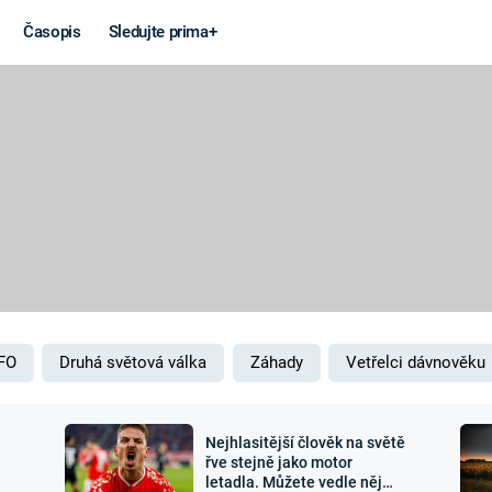
Časopis
Sledujte prima+
Věda a
Války
technika
STUDENÁ V
KORONAVIRUS
VÁLKA VE
VIETNAMU
VESMÍR
VÁLEČNÉ FI
MARS
SERIÁLY
FO
Druhá světová válka
Záhady
Vetřelci dávnověku
Nejhlasitější člověk na světě
Záhady a
Zajímav
řve stejně jako motor
letadla. Můžete vedle něj
konspirace