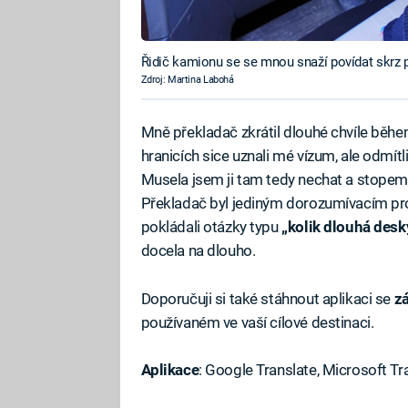
Řidič kamionu se se mnou snaží povídat skrz 
Zdroj: Martina Labohá
Mně překladač zkrátil dlouhé chvíle běhe
hranicích sice uznali mé vízum, ale odmí
Musela jsem ji tam tedy nechat a stope
Překladač byl jediným dorozumívacím pro
pokládali otázky typu
„kolik dlouhá desk
docela na dlouho.
Doporučuji si také stáhnout aplikaci se
z
používaném ve vaší cílové destinaci.
Aplikace
: Google Translate, Microsoft Tra