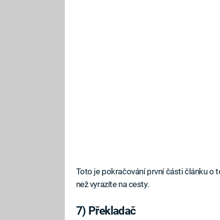
Toto je pokračování první části článku o 
než vyrazíte na cesty.
7) Překladač