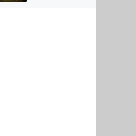
US
tornádem
RSUS
ZE A