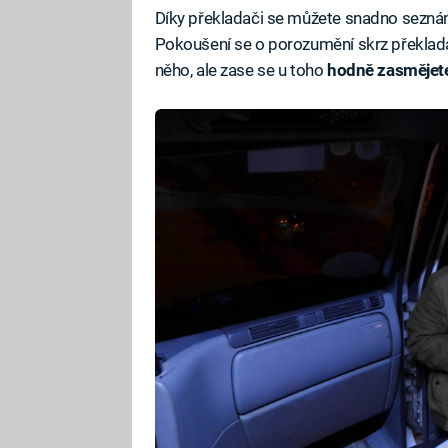
Díky překladači se můžete snadno seznám
Pokoušení se o porozumění skrz překladač
něho, ale zase se u toho
hodně zasmějet