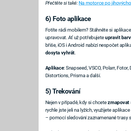
Přečtěte si také:
Na motorce po jihovýchodn
6) Foto aplikace
Fotíte rádi mobilem? Stáhněte si aplikac
upravovat. Ať už potřebujete
upravit
barv
břiše, iOS i Android nabízí nespočet aplik
dosyta vyhrát
.
Aplikace
: Snapseed, VSCO, Polarr, Fotor
Distortions, Prisma a další.
5) Trekování
Nejen v případě, kdy si chcete
zmapovat
rychle jste jeli na lyžích, využijete aplikace
– pomocí sledování zaznamenané trasy se