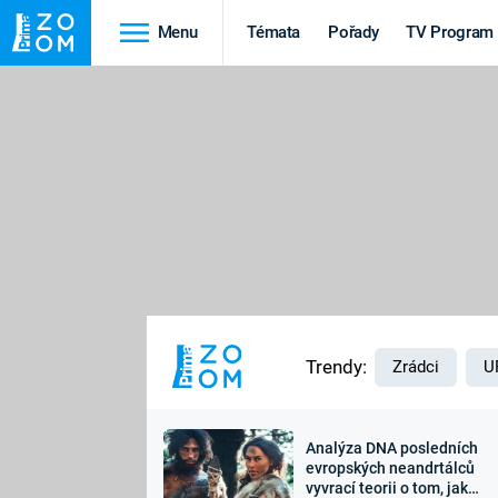
Menu
Témata
Pořady
TV Program
Cestování
Historie
HRADY A ZÁMKY
VIKINGOVÉ
HEDVÁBNÁ STEZKA
EPIDEMIE A
PANDEMIE
PŘÍRODA
STAROVĚKÝ EGYPT
Trendy:
Zrádci
U
Analýza DNA posledních
Druhá
Výročí
evropských neandrtálců
vyvrací teorii o tom, jak
světová válka