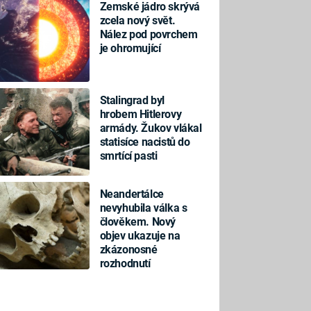
Zemské jádro skrývá
zcela nový svět.
Nález pod povrchem
je ohromující
Stalingrad byl
hrobem Hitlerovy
armády. Žukov vlákal
statisíce nacistů do
smrtící pasti
Neandertálce
nevyhubila válka s
člověkem. Nový
objev ukazuje na
zkázonosné
rozhodnutí