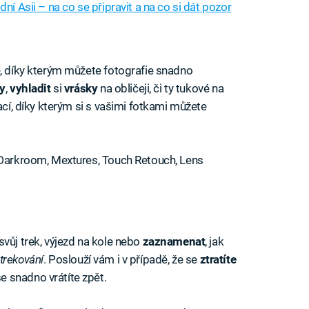
í Asii – na co se připravit a na co si dát pozor
e, díky kterým můžete fotografie snadno
y
,
vyhladit
si
vrásky
na obličeji, či ty tukové na
ací, díky kterým si s vašimi fotkami můžete
, Darkroom, Mextures, Touch Retouch, Lens
svůj trek, výjezd na kole nebo
zaznamenat
, jak
trekování
. Poslouží vám i v případě, že se
ztratíte
 snadno vrátíte zpět.