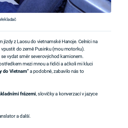
překladač
m jízdy z Laosu do vietnamské Hanoje. Celníci na
tli vpustit do země Pusinku (mou motorku).
m se vydat směr severovýchod kamionem.
středkem mezi mnou a řidiči a ačkoli mi kluci
y do Vietnam“
a podobně, zabavilo nás to
ákladními
frázemi
, slovíčky a konverzací v jazyce
nslator a další.