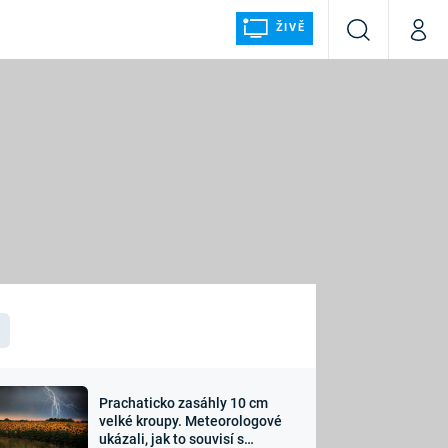
ŽIVĚ
Vyhledávání
Můj p
Prima+
ÁLKA
CNN Prima NEWS
Prima FRESH
Prima LIVING
LMY A
Prima Ženy
Prima LAJK
Prachaticko zasáhly 10 cm
osti
velké kroupy. Meteorologové
Sledujte nás
ukázali, jak to souvisí s