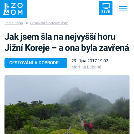
ŽIVĚ
Prima Zoom
■
Cestování a dobrodružství
Trendy:
ZRÁDCI
UFO
DRUHÁ SVĚTOVÁ VÁLKA
Jak jsem šla na nejvyšší horu
ZÁHADY
VETŘELCI DÁVNOVĚKU
Jižní Koreje – a ona byla zavřená
29. října 2017 19:02
CESTOVÁNÍ A DOBRODRUŽSTVÍ
Martina Labohá
Témata
Témata
Pořady
TV Program