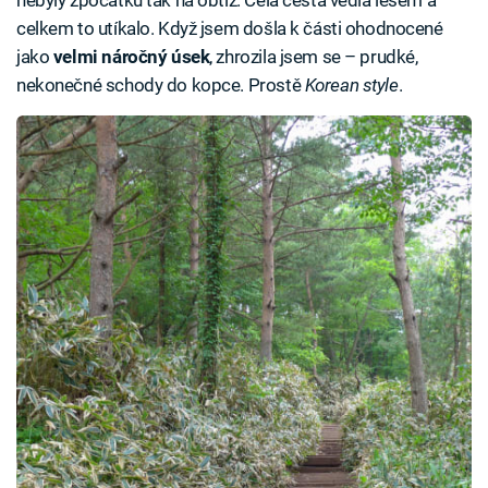
nebyly zpočátku tak na obtíž. Celá cesta vedla lesem a
celkem to utíkalo. Když jsem došla k části ohodnocené
jako
velmi náročný úsek
, zhrozila jsem se – prudké,
nekonečné schody do kopce. Prostě
Korean
style
.