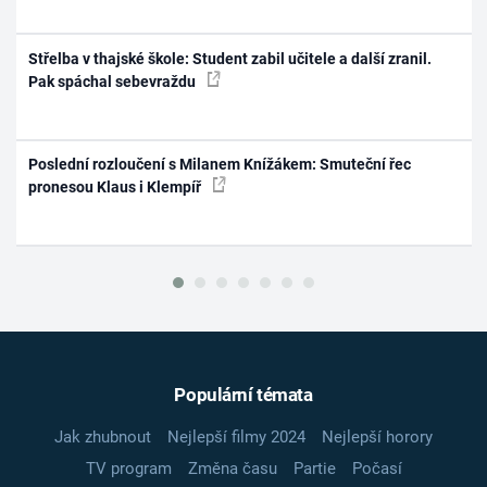
Střelba v thajské škole: Student zabil učitele a další zranil.
Pak spáchal sebevraždu
Poslední rozloučení s Milanem Knížákem: Smuteční řec
pronesou Klaus i Klempíř
Populární témata
Jak zhubnout
Nejlepší filmy 2024
Nejlepší horory
TV program
Změna času
Partie
Počasí