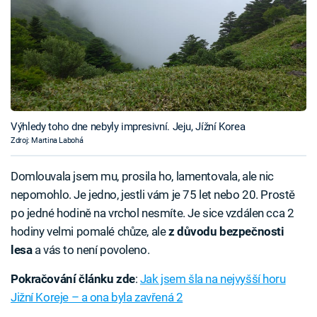
Výhledy toho dne nebyly impresivní. Jeju, Jížní Korea
Zdroj: Martina Labohá
Domlouvala jsem mu, prosila ho, lamentovala, ale nic
nepomohlo. Je jedno, jestli vám je 75 let nebo 20. Prostě
po jedné hodině na vrchol nesmíte. Je sice vzdálen cca 2
hodiny velmi pomalé chůze, ale
z důvodu bezpečnosti
lesa
a vás to není povoleno.
Pokračování článku zde
:
Jak jsem šla na nejvyšší horu
Jižní Koreje – a ona byla zavřená 2