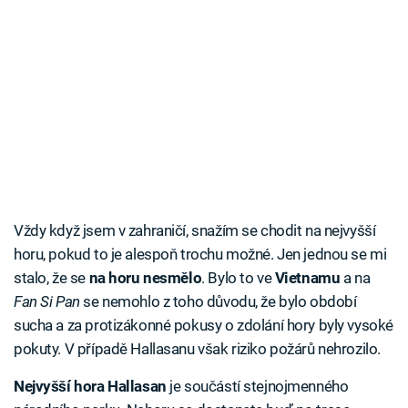
Vždy když jsem v zahraničí, snažím se chodit na nejvyšší
horu, pokud to je alespoň trochu možné. Jen jednou se mi
stalo, že se
na horu nesmělo
. Bylo to ve
Vietnamu
a na
Fan Si Pan
se nemohlo z toho důvodu, že bylo období
sucha a za protizákonné pokusy o zdolání hory byly vysoké
pokuty. V případě Hallasanu však riziko požárů nehrozilo.
Nejvyšší hora Hallasan
je součástí stejnojmenného