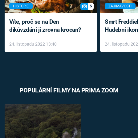
5
HISTORIE
ZAJÍMAVOSTI
Víte, proč se na Den
Smrt Freddie
díkůvzdání jí zrovna krocan?
Hudební ikon
až do konce 
24. listopadu 2022 13:40
24. listopadu 20
léky
POPULÁRNÍ FILMY NA PRIMA ZOOM