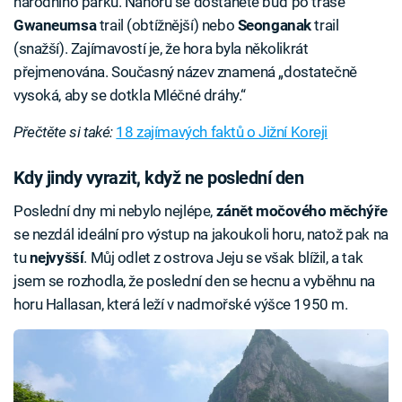
národního parku. Nahoru se dostanete buď po trase
Gwaneumsa
trail (obtížnější) nebo
Seonganak
trail
(snažší). Zajímavostí je, že hora byla několikrát
přejmenována. Současný název znamená „dostatečně
vysoká, aby se dotkla Mléčné dráhy.“
Přečtěte si také:
18 zajímavých faktů o Jižní Koreji
Kdy jindy vyrazit, když ne poslední den
Poslední dny mi nebylo nejlépe,
zánět močového měchýře
se nezdál ideální pro výstup na jakoukoli horu, natož pak na
tu
nejvyšší
. Můj odlet z ostrova Jeju se však blížil, a tak
jsem se rozhodla, že poslední den se hecnu a vyběhnu na
horu Hallasan, která leží v nadmořské výšce 1950 m.