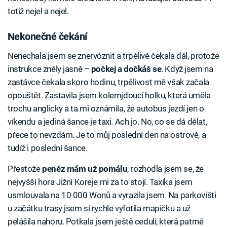
totiž nejel a nejel.
Nekonečné čekání
Nenechala jsem se znervóznit a trpělivě čekala dál, protože
instrukce zněly jasně –
počkej a dočkáš se
. Když jsem na
zastávce čekala skoro hodinu, trpělivost mě však začala
opouštět. Zastavila jsem kolemjdoucí holku, která uměla
trochu anglicky a ta mi oznámila, že autobus jezdí jen o
víkendu a jediná šance je taxi. Ach jo. No, co se dá dělat,
přece to nevzdám. Je to můj poslední den na ostrově, a
tudíž i poslední šance.
Přestože
peněz mám už pomálu
, rozhodla jsem se, že
nejvyšší hora Jižní Koreje mi za to stojí. Taxíka jsem
usmlouvala na 10 000 Wonů a vyrazila jsem. Na parkovišti
u začátku trasy jsem si rychle vyfotila mapičku a už
pelášila nahoru. Potkala jsem ještě ceduli, která patrně