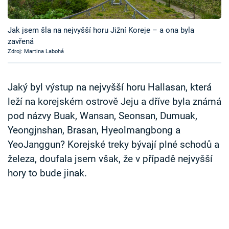
Časopis
Jak jsem šla na nejvyšší horu Jižní Koreje – a ona byla
Sledujte prima+
zavřená
Zdroj: Martina Labohá
Přihlášení
Jaký byl výstup na nejvyšší horu Hallasan, která
leží na korejském ostrově Jeju a dříve byla známá
Sledujte nás
pod názvy Buak, Wansan, Seonsan, Dumuak,
Yeongjnshan, Brasan, Hyeolmangbong a
YeoJanggun? Korejské treky bývají plné schodů a
železa, doufala jsem však, že v případě nejvyšší
hory to bude jinak.