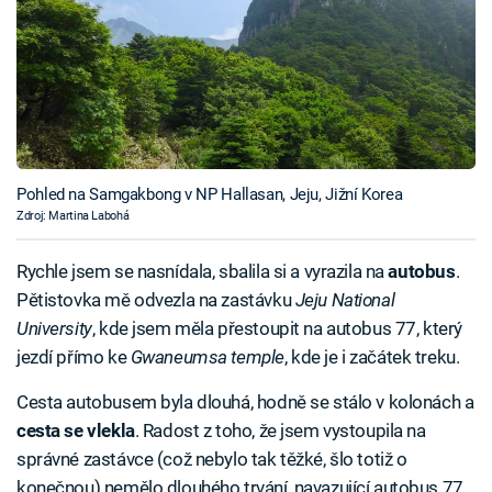
Pohled na Samgakbong v NP Hallasan, Jeju, Jižní Korea
Zdroj: Martina Labohá
Rychle jsem se nasnídala, sbalila si a vyrazila na
autobus
.
Pětistovka mě odvezla na zastávku
Jeju
National
University
, kde jsem měla přestoupit na autobus 77, který
jezdí přímo ke
Gwaneumsa
temple
, kde je i začátek treku.
Cesta autobusem byla dlouhá, hodně se stálo v kolonách a
cesta se vlekla
. Radost z toho, že jsem vystoupila na
správné zastávce (což nebylo tak těžké, šlo totiž o
konečnou) nemělo dlouhého trvání, navazující autobus 77