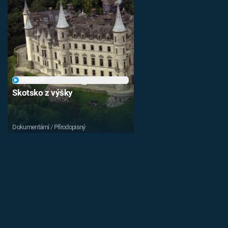
PŘEHRÁT
Skotsko z výšky
Dokumentární / Přírodopisný