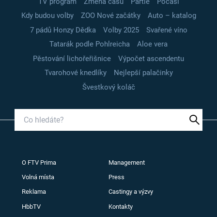
TV program
Změna času
Partie
Počasí
Kdy budou volby
ZOO Nové začátky
Auto – katalog
7 pádů Honzy Dědka
Volby 2025
Svařené víno
Tatarák podle Pohlreicha
Aloe vera
Pěstování lichořeřišnice
Výpočet ascendentu
Tvarohové knedlíky
Nejlepší palačinky
Švestkový koláč
O FTV Prima
Management
Volná místa
Press
Reklama
Castingy a výzvy
HbbTV
Kontakty