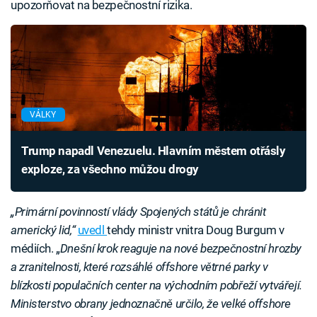
upozorňovat na bezpečnostní rizika.
VÁLKY
Trump napadl Venezuelu. Hlavním městem otřásly
exploze, za všechno můžou drogy
„Primární povinností vlády Spojených států je chránit
americký lid,“
uvedl
tehdy ministr vnitra Doug Burgum v
médiích. „
Dnešní krok reaguje na nové bezpečnostní hrozby
a zranitelnosti, které rozsáhlé offshore větrné parky v
blízkosti populačních center na východním pobřeží vytvářejí.
Ministerstvo obrany jednoznačně určilo, že velké offshore