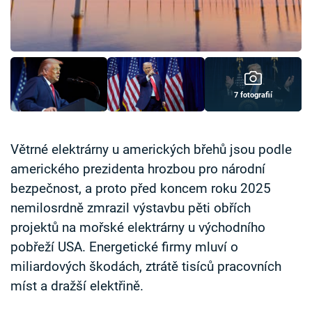
Časopis
Sledujte prima+
Přihlášení
7 fotografií
Sledujte nás
Větrné elektrárny u amerických břehů jsou podle
amerického prezidenta hrozbou pro národní
bezpečnost, a proto před koncem roku 2025
nemilosrdně zmrazil výstavbu pěti obřích
projektů na mořské elektrárny u východního
pobřeží USA. Energetické firmy mluví o
miliardových škodách, ztrátě tisíců pracovních
míst a dražší elektřině.