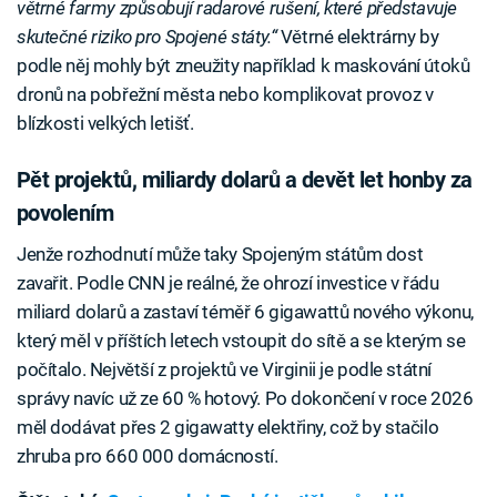
větrné farmy způsobují radarové rušení, které představuje
skutečné riziko pro Spojené státy.“
Větrné elektrárny by
podle něj mohly být zneužity například k maskování útoků
dronů na pobřežní města nebo komplikovat provoz v
blízkosti velkých letišť.
Pět projektů, miliardy dolarů a devět let honby za
povolením
Jenže rozhodnutí může taky Spojeným státům dost
zavařit. Podle CNN je reálné, že ohrozí investice v řádu
miliard dolarů a zastaví téměř 6 gigawattů nového výkonu,
který měl v příštích letech vstoupit do sítě a se kterým se
počítalo. Největší z projektů ve Virginii je podle státní
správy navíc už ze 60 % hotový. Po dokončení v roce 2026
měl dodávat přes 2 gigawatty elektřiny, což by stačilo
zhruba pro 660 000 domácností.