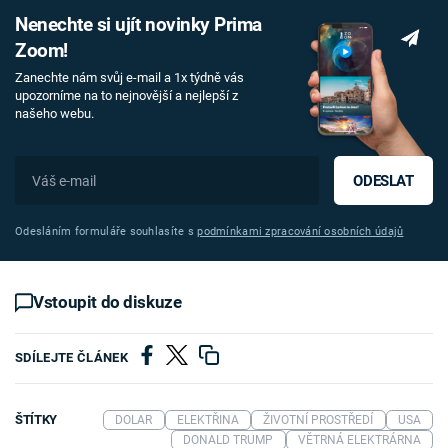
Nenechte si ujít novinky Prima
Zoom!
Zanechte nám svůj e-mail a 1x týdně vás
upozorníme na to nejnovější a nejlepší z
našeho webu.
ODESLAT
Odesláním formuláře souhlasíte s
podmínkami zpracování osobních údajů
Vstoupit do diskuze
SDÍLEJTE ČLÁNEK
ŠTÍTKY
DOLAR
ELEKTŘINA
ŽIVOTNÍ PROSTŘEDÍ
USA
DONALD TRUMP
VĚTRNÁ ELEKTRÁRNA