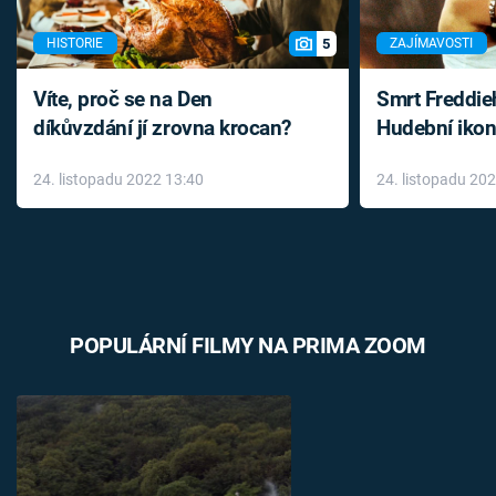
5
HISTORIE
ZAJÍMAVOSTI
Víte, proč se na Den
Smrt Freddie
díkůvzdání jí zrovna krocan?
Hudební ikon
až do konce 
24. listopadu 2022 13:40
24. listopadu 20
léky
POPULÁRNÍ FILMY NA PRIMA ZOOM