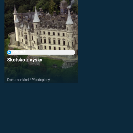
PŘEHRÁT
Skotsko z výšky
Dokumentární / Přírodopisný