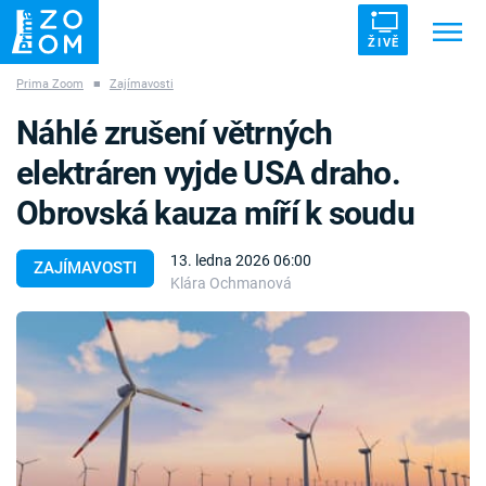
ŽIVĚ
Prima Zoom
■
Zajímavosti
Trendy:
ZRÁDCI
UFO
DRUHÁ SVĚTOVÁ VÁLKA
Náhlé zrušení větrných
ZÁHADY
VETŘELCI DÁVNOVĚKU
elektráren vyjde USA draho.
Obrovská kauza míří k soudu
13. ledna 2026 06:00
ZAJÍMAVOSTI
Klára Ochmanová
Témata
Témata
Pořady
TV Program