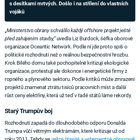
s desítkami mrtvých. Došlo i na střílení do vlastních
vojáků
„
Ministerstvo obrany schválilo každý offshore projekt ještě
před zahájením stavby,“
uvedla Liz Burdock, šéfka oborové
organizace Oceantic Network. Podle ní jde proto spíš o
politické rozhodnutí než o reálnou bezpečnostní hrozbu.
Krok Bílého domu také pochopitelně kritizují ekologické
organizace, protestují ale dokonce i energetické firmy z
ropného a plynového sektoru. Podle kritiků může zmrazení
projektů znamenat ztrátu tisíců pracovních míst a další
růst ceny elektřiny, která už teď v řadě států láme rekordy.
Starý Trumpův boj
Rozhodnutí zapadá do dlouhodobého odporu Donalda
Trumpa vůči větrným elektrárnám, které kritizuje už od
roku 2011. Tehdy se
velice hlasitě a vehementně ohrazoval