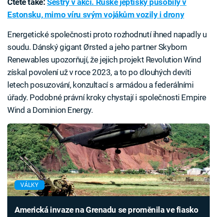
Čtěte také:
Sestry v akci. Ruské jeptišky působily v
Estonsku, mimo víru svým vojákům vozily i drony
Energetické společnosti proto rozhodnutí ihned napadly u
soudu. Dánský gigant Ørsted a jeho partner Skyborn
Renewables upozorňují, že jejich projekt Revolution Wind
získal povolení už v roce 2023, a to po dlouhých devíti
letech
posuzování, konzultací s armádou a federálními
úřady. Podobné právní kroky chystají i společnosti Empire
Wind a Dominion Energy.
VÁLKY
Americká invaze na Grenadu se proměnila ve fiasko