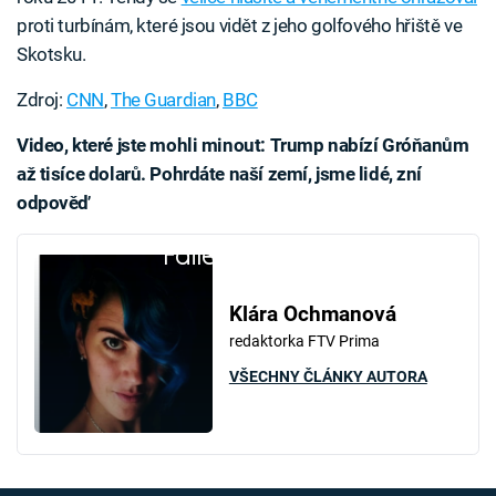
proti turbínám, které jsou vidět z jeho golfového hřiště ve
Skotsku.
Zdroj:
CNN
,
The Guardian
,
BBC
Video, které jste mohli minout: Trump nabízí Gróňanům
až tisíce dolarů. Pohrdáte naší zemí, jsme lidé, zní
odpověď
Failed to fetch
Klára Ochmanová
redaktorka FTV Prima
VŠECHNY ČLÁNKY AUTORA