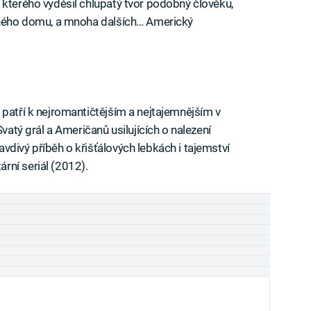
 kterého vyděsil chlupatý tvor podobný člověku,
elného domu, a mnoha dalších… Americký
 patří k nejromantičtějším a nejtajemnějším v
Svatý grál a Američanů usilujících o nalezení
vdivý příběh o křišťálových lebkách i tajemství
rní seriál (2012).