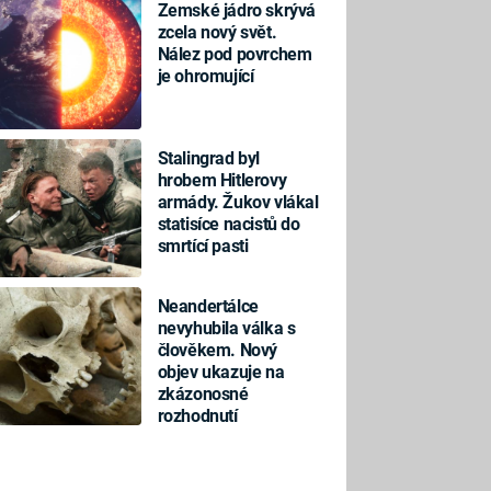
Zemské jádro skrývá
zcela nový svět.
Nález pod povrchem
je ohromující
Stalingrad byl
hrobem Hitlerovy
armády. Žukov vlákal
statisíce nacistů do
smrtící pasti
Neandertálce
nevyhubila válka s
člověkem. Nový
objev ukazuje na
zkázonosné
rozhodnutí