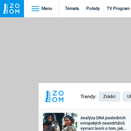
Menu
Témata
Pořady
TV Program
Cestování
Historie
HRADY A ZÁMKY
VIKINGOVÉ
HEDVÁBNÁ STEZKA
EPIDEMIE A
PANDEMIE
PŘÍRODA
STAROVĚKÝ EGYPT
Trendy:
Zrádci
U
Analýza DNA posledních
Druhá
Výročí
evropských neandrtálců
vyvrací teorii o tom, jak
světová válka