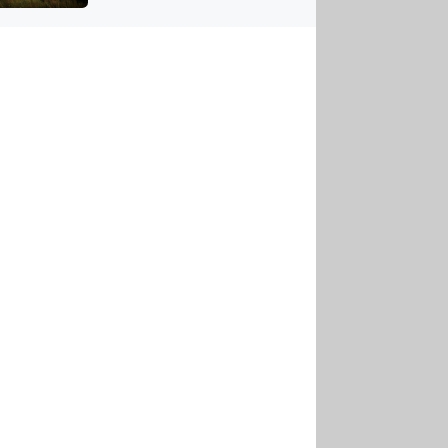
US
tornádem
RSUS
ZE A