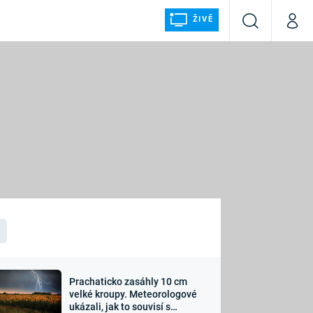
ŽIVĚ
Vyhledávání
Můj p
Prima+
ÁLKA
CNN Prima NEWS
Prima FRESH
Prima LIVING
LMY A
Prima Ženy
Prima LAJK
Prachaticko zasáhly 10 cm
osti
velké kroupy. Meteorologové
Sledujte nás
ukázali, jak to souvisí s