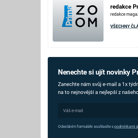
redakce P
redakce maga
VŠECHNY ČL
Nenechte si ujít novinky 
Zanechte nám svůj e-mail a 1x tý
na to nejnovější a nejlepší z naše
Odesláním formuláře souhlasíte s
podmínkami zp