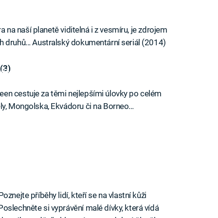
ra na naší planetě viditelná i z vesmíru, je zdrojem
 druhů... Australský dokumentární seriál (2014)
(3)
iled to fetch
en cestuje za těmi nejlepšími úlovky po celém
ely, Mongolska, Ekvádoru či na Borneo…
znejte příběhy lidí, kteří se na vlastní kůži
oslechněte si vyprávění malé dívky, která vídá