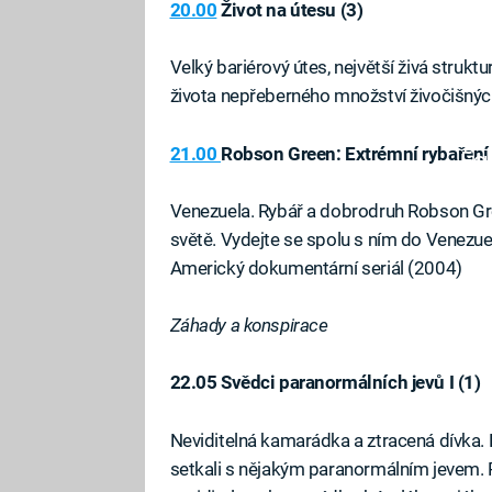
20.00
Život na útesu (3)
Velký bariérový útes, největší živá struktu
života nepřeberného množství živočišných
21.00
Robson Green: Extrémní rybaření 
Fa
Venezuela. Rybář a dobrodruh Robson Gre
světě. Vydejte se spolu s ním do Venezu
Americký dokumentární seriál (2004)
Záhady a konspirace
22.05 Svědci paranormálních jevů I (1)
Neviditelná kamarádka a ztracená dívka. Po
setkali s nějakým paranormálním jevem. P