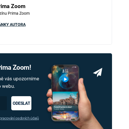
rima Zoom
zínu Prima Zoom
ÁNKY AUTORA
Prima Zoom!
dně vás upozorníme
ho webu.
ODESLAT
racování osobních údajů