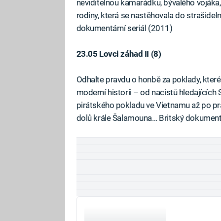
neviditelnou kamarádku, bývalého vojáka,
rodiny, která se nastěhovala do strašid
dokumentární seriál (2011)
23.05 Lovci záhad II (8)
Odhalte pravdu o honbě za poklady, které
moderní historii – od nacistů hledajících 
pirátského pokladu ve Vietnamu až po pra
dolů krále Šalamouna… Britský dokumentá