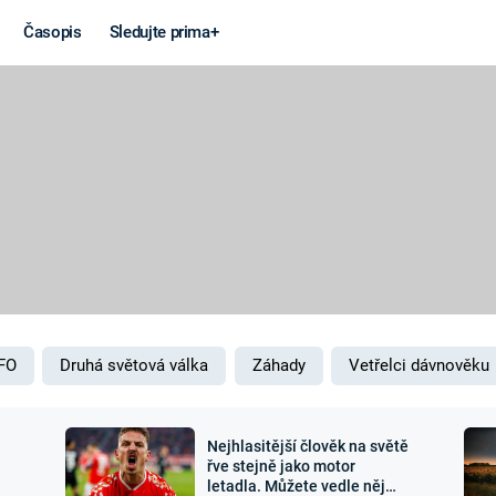
Časopis
Sledujte prima+
Věda a
Války
technika
STUDENÁ V
KORONAVIRUS
VÁLKA VE
VIETNAMU
VESMÍR
VÁLEČNÉ FI
MARS
SERIÁLY
FO
Druhá světová válka
Záhady
Vetřelci dávnověku
Nejhlasitější člověk na světě
Záhady a
Zajímav
řve stejně jako motor
letadla. Můžete vedle něj
konspirace