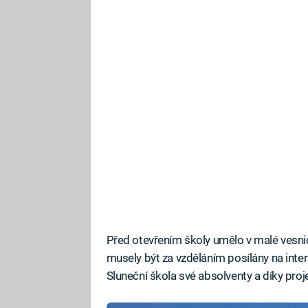
Před otevřením školy umělo v malé vesnici
musely být za vzděláním posílány na inte
Sluneční škola své absolventy a díky proje