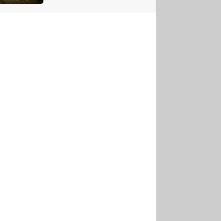
US
tornádem
RSUS
ZE A