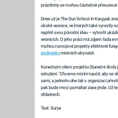
prázdniny se mohou částečně přesunout na 
Dnes už je The Sun School in Kargyak zná
okolní vesnice, ve kterých také vyrostly 
naplnil svou původní ideu – vytvořit ukázk
vesnicích. O jeho práci má zájem řada ev
mohou rozvojové projekty efektivně fungo
podmínky
místních obyvatel.
Konečným cílem projektu Sluneční školy j
sdružení. "
Chceme místní naučit, aby se do
sami, a jednoho dne tak s organizací přest
pak bude moci pomáhat zase jinde. Už teď
oblastech.
Text: Surya