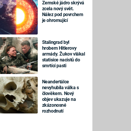
Zemské jádro skrývá
zcela nový svět.
Nález pod povrchem
je ohromující
Stalingrad byl
hrobem Hitlerovy
armády. Žukov vlákal
statisíce nacistů do
smrtící pasti
Neandertálce
nevyhubila válka s
člověkem. Nový
objev ukazuje na
zkázonosné
rozhodnutí