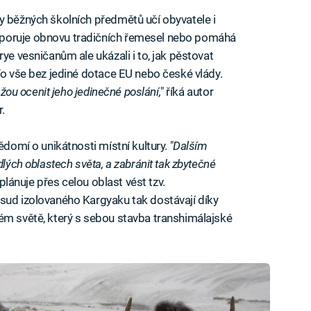
y běžných školních předmětů učí obyvatele i
poruje obnovu tradičních řemesel nebo pomáhá
ye vesničanům ale ukázali i to, jak pěstovat
To vše bez jediné dotace EU nebo české vlády.
ážou ocenit jeho jedinečné poslání,
" říká autor
r.
ědomí o unikátnosti místní kultury. "
Dalším
dlých oblastech světa, a zabránit tak zbytečné
a plánuje přes celou oblast vést tzv.
sud izolovaného Kargyaku tak dostávají díky
ém světě, který s sebou stavba transhimálajské