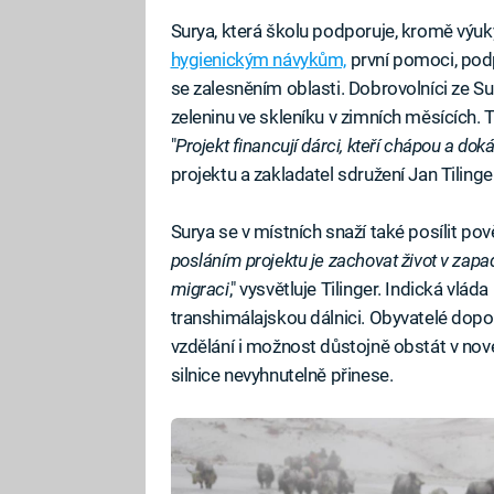
Surya, která školu podporuje, kromě výuk
hygienickým návykům,
první pomoci, pod
se zalesněním oblasti. Dobrovolníci ze Sur
zeleninu ve skleníku v zimních měsících. 
"
Projekt financují dárci, kteří chápou a dok
projektu a zakladatel sdružení Jan Tilinge
Surya se v místních snaží také posílit pov
posláním projektu je zachovat život v zapa
migraci
," vysvětluje Tilinger. Indická vlád
transhimálajskou dálnici. Obyvatelé dopo
vzdělání i možnost důstojně obstát v nov
silnice nevyhnutelně přinese.