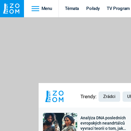
Menu
Témata
Pořady
TV Program
Cestování
Historie
HRADY A ZÁMKY
VIKINGOVÉ
HEDVÁBNÁ STEZKA
EPIDEMIE A
PANDEMIE
PŘÍRODA
STAROVĚKÝ EGYPT
Trendy:
Zrádci
U
Analýza DNA posledních
Druhá
Výročí
evropských neandrtálců
vyvrací teorii o tom, jak
světová válka