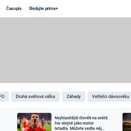
Časopis
Sledujte prima+
Věda a
Války
technika
STUDENÁ V
KORONAVIRUS
VÁLKA VE
VIETNAMU
VESMÍR
VÁLEČNÉ FI
MARS
SERIÁLY
FO
Druhá světová válka
Záhady
Vetřelci dávnověku
Nejhlasitější člověk na světě
Záhady a
Zajímav
řve stejně jako motor
letadla. Můžete vedle něj
konspirace