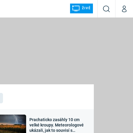
ŽIVĚ
Vyhledávání
Můj p
Prima+
ÁLKA
CNN Prima NEWS
Prima FRESH
Prima LIVING
LMY A
Prima Ženy
Prima LAJK
Prachaticko zasáhly 10 cm
osti
velké kroupy. Meteorologové
Sledujte nás
ukázali, jak to souvisí s