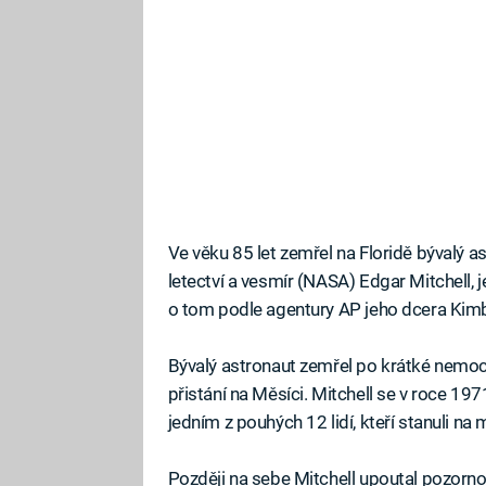
Ve věku 85 let zemřel na Floridě bývalý 
letectví a vesmír (NASA) Edgar Mitchell,
o tom podle agentury AP jeho dcera Kimb
Bývalý astronaut zemřel po krátké nemoci
přistání na Měsíci. Mitchell se v roce 197
jedním z pouhých 12 lidí, kteří stanuli n
Později na sebe Mitchell upoutal pozorn