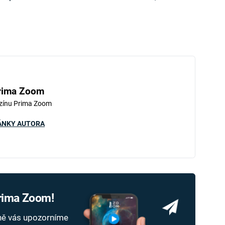
rima Zoom
zínu Prima Zoom
ÁNKY AUTORA
Prima Zoom!
dně vás upozorníme