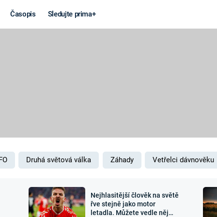
Časopis
Sledujte prima+
Věda a
Války
technika
STUDENÁ V
KORONAVIRUS
VÁLKA VE
VIETNAMU
VESMÍR
VÁLEČNÉ FI
MARS
SERIÁLY
FO
Druhá světová válka
Záhady
Vetřelci dávnověku
Nejhlasitější člověk na světě
Záhady a
Zajímav
řve stejně jako motor
letadla. Můžete vedle něj
konspirace