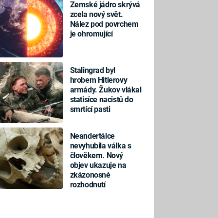
Zemské jádro skrývá
zcela nový svět.
Nález pod povrchem
je ohromující
Stalingrad byl
hrobem Hitlerovy
armády. Žukov vlákal
statisíce nacistů do
smrtící pasti
Neandertálce
nevyhubila válka s
člověkem. Nový
objev ukazuje na
zkázonosné
rozhodnutí