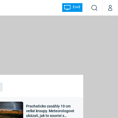
ŽIVĚ
Vyhledávání
Můj p
Prima+
ÁLKA
CNN Prima NEWS
Prima FRESH
Prima LIVING
LMY A
Prima Ženy
Prima LAJK
Prachaticko zasáhly 10 cm
osti
velké kroupy. Meteorologové
Sledujte nás
ukázali, jak to souvisí s