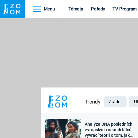
Menu
Témata
Pořady
TV Program
Cestování
Historie
HRADY A ZÁMKY
VIKINGOVÉ
HEDVÁBNÁ STEZKA
EPIDEMIE A
PANDEMIE
PŘÍRODA
STAROVĚKÝ EGYPT
Trendy:
Zrádci
U
Analýza DNA posledních
Druhá
Výročí
evropských neandrtálců
vyvrací teorii o tom, jak
světová válka