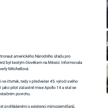
astronaut amerického Národního úřadu pro
 jenž byl šestým člověkem na Měsíci. Informovala
erly Mitchellová.
 ve čtvrtek, tedy v předvečer 45. výročí svého
1 jako pilot zúčastnil mise Apollo 14 a stal se
a měsíčním povrchu.
ost prohlášeními o existenci mimozemšťanů,