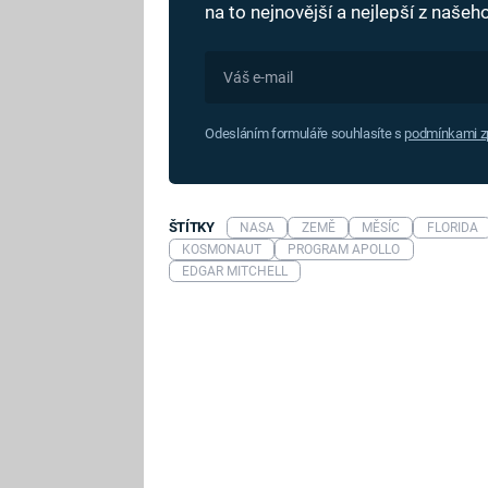
na to nejnovější a nejlepší z naše
Odesláním formuláře souhlasíte s
podmínkami zp
ŠTÍTKY
NASA
ZEMĚ
MĚSÍC
FLORIDA
KOSMONAUT
PROGRAM APOLLO
EDGAR MITCHELL