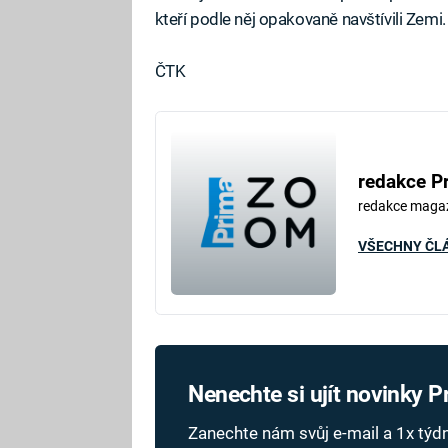
kteří podle něj opakovaně navštívili Zemi.
ČTK
redakce P
redakce maga
VŠECHNY ČL
Nenechte si ujít novinky 
Zanechte nám svůj e-mail a 1x tý