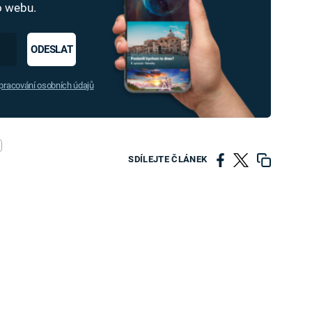
ho webu.
ODESLAT
racování osobních údajů
SDÍLEJTE ČLÁNEK