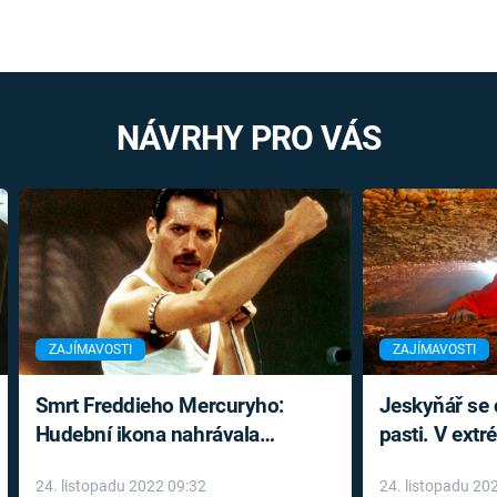
NÁVRHY PRO VÁS
ZAJÍMAVOSTI
ZAJÍMAVOSTI
Smrt Freddieho Mercuryho:
Jeskyňář se c
Hudební ikona nahrávala
pasti. V ext
až do konce života a odmítala
prožil noční
24. listopadu 2022 09:32
24. listopadu 20
léky
klaustrofobi