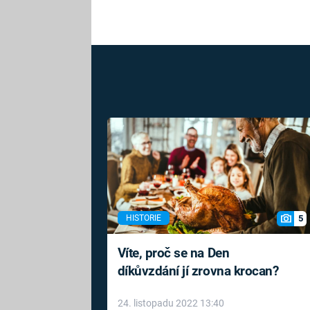
5
HISTORIE
Víte, proč se na Den
díkůvzdání jí zrovna krocan?
24. listopadu 2022 13:40