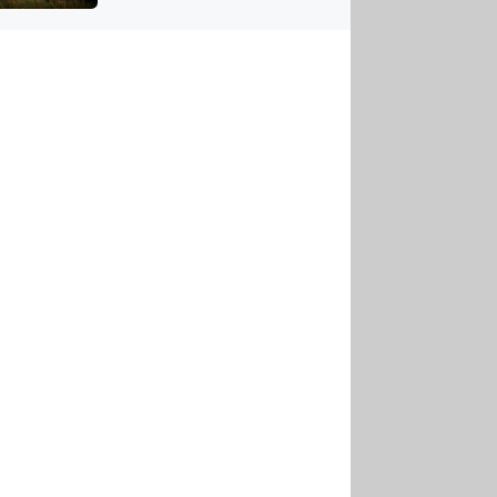
US
tornádem
RSUS
ZE A