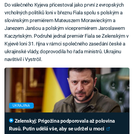
Do válečného Kyjeva přicestoval jako první z evropských
vrcholných politiků loni v březnu Fiala spolu s polským a
slovinským premiérem Mateuszem Morawieckým a
Janezem Janšou a polským vicepremiérem Jaroslawem
Kaczyńským. Podruhé jednal premiér Fiala se Zelenským v
Kyjevě loni 31. října v rámci společného zasedání české a
ukrajinské vlády, doprovodila ho řada ministrů. Ukrajinu
navštívil i Vystrčil.
UKRAJINA
Zelenskyj: Prigožina podporovala až polovina
Rusů. Putin udělá vše, aby se udržel u moci