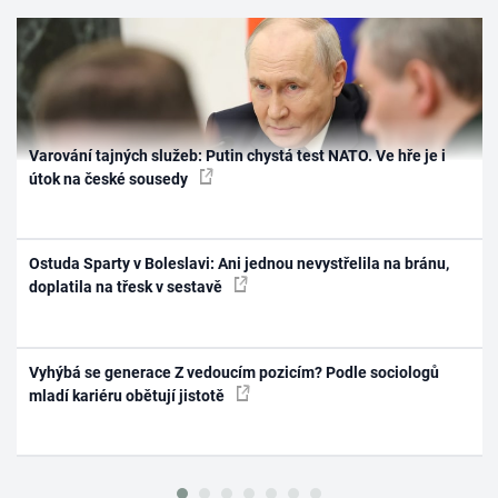
Varování tajných služeb: Putin chystá test NATO. Ve hře je i
útok na české sousedy
Ostuda Sparty v Boleslavi: Ani jednou nevystřelila na bránu,
doplatila na třesk v sestavě
Vyhýbá se generace Z vedoucím pozicím? Podle sociologů
mladí kariéru obětují jistotě