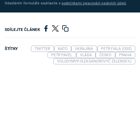
Odesláním formuláře souhlasíte s
podmínkami zpracování osobních údajů
SDÍLEJTE ČLÁNEK
ŠTÍTKY
TWITTER
NATO
UKRAJINA
PETR FIALA (ODS)
PETR PAVEL
VLÁDA
ČESKO
PRAHA
VOLODYMYR OLEKSANDROVYČ ZELENSKYJ