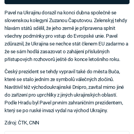
Pavel na Ukrajinu dorazil na konci dubna společně se
slovenskou kolegyní Zuzanou Čaputovou. Zelenskyj tehdy
hlavám států sdělil, že jeho země je připravena splnit
všechny podmínky pro vstup do Evropské unie. Pavel
zdůraznil, že Ukrajina se nechce stát členem EU zadarmo a
že se sám hodlá zasazovat o zahájení příslušných
přístupových rozhovorů ještě do konce letošního roku.
Český prezident se tehdy vypravil také do města Buča,
které se stalo jedním ze symbolů válečných zločinů.
Navštívil též východoukrajinské Dnipro, zavítal mimo jiné
do zařízení pro uprchlíky z jiných ukrajinských oblastí.
Podle Hradu byl Pavel prvním zahraničním prezidentem,
který se po ruské invazi vydal na východ Ukrajiny.
Zdroj: ČTK, CNN