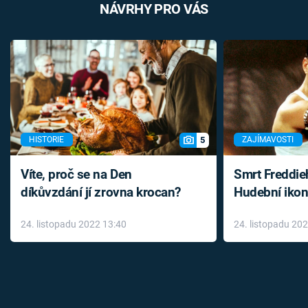
NÁVRHY PRO VÁS
5
HISTORIE
ZAJÍMAVOSTI
Víte, proč se na Den
Smrt Freddie
díkůvzdání jí zrovna krocan?
Hudební ikon
až do konce 
24. listopadu 2022 13:40
24. listopadu 20
léky