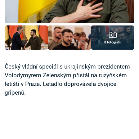
Časopis
Sledujte prima+
Přihlášení
8 fotografií
Sledujte nás
Český vládní speciál s ukrajinským prezidentem
Volodymyrem Zelenským přistál na ruzyňském
letišti v Praze. Letadlo doprovázela dvojice
gripenů.