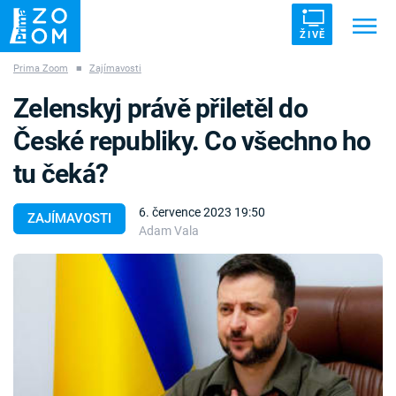
ŽIVĚ
Prima Zoom
■
Zajímavosti
Trendy:
ZRÁDCI
UFO
DRUHÁ SVĚTOVÁ VÁLKA
Zelenskyj právě přiletěl do
ZÁHADY
VETŘELCI DÁVNOVĚKU
České republiky. Co všechno ho
tu čeká?
6. července 2023 19:50
ZAJÍMAVOSTI
Adam Vala
Témata
Témata
Pořady
TV Program