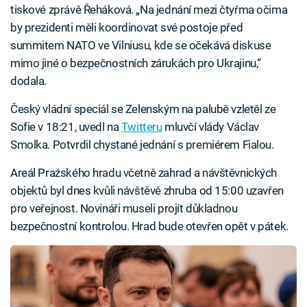
tiskové zprávě Řeháková. „Na jednání mezi čtyřma očima
by prezidenti měli koordinovat své postoje před
summitem NATO ve Vilniusu, kde se očekává diskuse
mimo jiné o bezpečnostních zárukách pro Ukrajinu,“
dodala.
Český vládní speciál se Zelenským na palubě vzletěl ze
Sofie v 18:21, uvedl na
Twitteru
mluvčí vlády Václav
Smolka. Potvrdil chystané jednání s premiérem Fialou.
Areál Pražského hradu včetně zahrad a návštěvnických
objektů byl dnes kvůli návštěvě zhruba od 15:00 uzavřen
pro veřejnost. Novináři museli projít důkladnou
bezpečnostní kontrolou. Hrad bude otevřen opět v pátek.