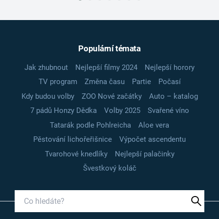
Populární témata
Jak zhubnout
Nejlepší filmy 2024
Nejlepší horory
TV program
Změna času
Partie
Počasí
Kdy budou volby
ZOO Nové začátky
Auto – katalog
7 pádů Honzy Dědka
Volby 2025
Svařené víno
Tatarák podle Pohlreicha
Aloe vera
Pěstování lichořeřišnice
Výpočet ascendentu
Tvarohové knedlíky
Nejlepší palačinky
Švestkový koláč