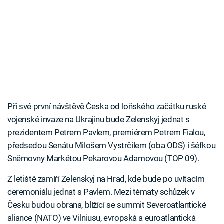
Při své první návštěvě Česka od loňského začátku ruské
vojenské invaze na Ukrajinu bude Zelenskyj jednat s
prezidentem Petrem Pavlem, premiérem Petrem Fialou,
předsedou Senátu Milošem Vystrčilem (oba ODS) i šéfkou
Sněmovny Markétou Pekarovou Adamovou (TOP 09).
Z letiště zamíří Zelenskyj na Hrad, kde bude po uvítacím
ceremoniálu jednat s Pavlem. Mezi tématy schůzek v
Česku budou obrana, blížící se summit Severoatlantické
aliance (NATO) ve Vilniusu, evropská a euroatlantická