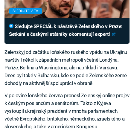
SLEDUJTE V TV
Sledujte SPECIÁL k návštěvě Zelenského v Praze:
Setkání s českými státníky okomentují experti
Zelenskyj od začátku loňského ruského vpádu na Ukrajinu
navštívil několik západních metropolí včetně Londýna,
Paříže, Berlína a Washingtonu, ale například i Varšavu.
Dnes byl také v Bulharsku, kde se podle Zelenského země
dohodly na aktivnější spolupráci v obraně.
V polovině loňského června pronesl Zelenskyj online projev
k českým poslancům a senátorům. Takto z Kyjeva
vystoupil ukrajinský prezident v mnoha parlamentech,
včetně Evropského, britského, německého, izraelského a
slovenského, a také v americkém Kongresu.