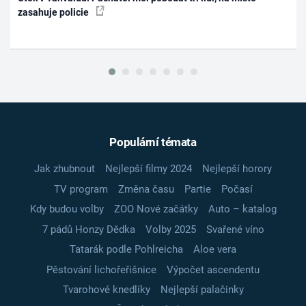
zasahuje policie
Populární témata
Jak zhubnout
Nejlepší filmy 2024
Nejlepší horory
TV program
Změna času
Partie
Počasí
Kdy budou volby
ZOO Nové začátky
Auto – katalog
7 pádů Honzy Dědka
Volby 2025
Svařené víno
Tatarák podle Pohlreicha
Aloe vera
Pěstování lichořeřišnice
Výpočet ascendentu
Tvarohové knedlíky
Nejlepší palačinky