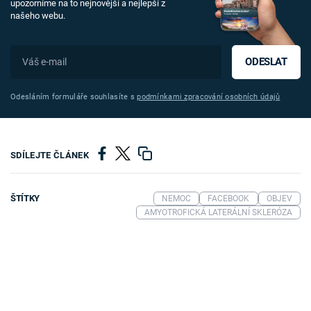
upozorníme na to nejnovější a nejlepší z
našeho webu.
ODESLAT
Odesláním formuláře souhlasíte s
podmínkami zpracování osobních údajů
SDÍLEJTE ČLÁNEK
ŠTÍTKY
NEMOC
FACEBOOK
OBJEV
AMYOTROFICKÁ LATERÁLNÍ SKLERÓZA