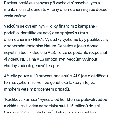
Pacient posléze znehybní při zachování psychických a
mentálních schopností. Příčiny onemocnění nejsou dosud
zcela známy.
Vědcům se ovšem nyní - i díky financím z kampaně -
podařilo identifikovat nový gen spojený s tímto
onemocněním - NEK1. Výsledky výzkumu byly publikovány
v odborném časopise Nature Genetics a jde o dosud
největší studii k dědičné ALS. To, že se podařilo rozpoznat
vliv genu NEK1 na ALS umožní nyní vědcům vyvinout
vhodný způsob genové terapie.
Ačkoliv pouze u 10 procent pacientů s ALS jde o dědičnou
formu, výzkumníci věří, že genetické faktory stojí za
mnohem větším procentem případů.
"Kbelíková kampaň" vynesla od lidí, kteří se polévali vodou
a vkládali svá videa na sociální sítě 115 milionů dolarů
(více než 2,8 miliardy korun). Tuto výzvu sice někteří