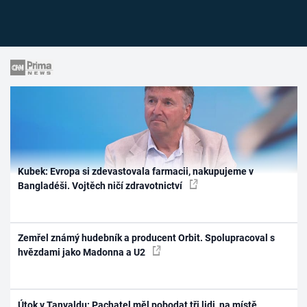
Kubek: Evropa si zdevastovala farmacii, nakupujeme v
Bangladéši. Vojtěch ničí zdravotnictví
Zemřel známý hudebník a producent Orbit. Spolupracoval s
hvězdami jako Madonna a U2
Útok v Tanvaldu: Pachatel měl pobodat tři lidi, na místě