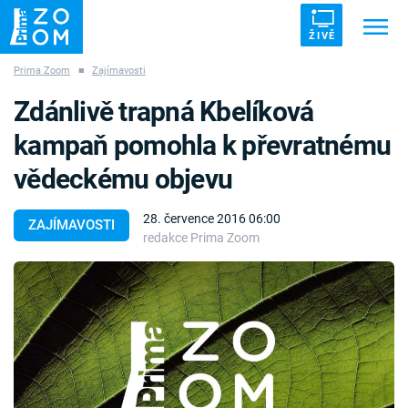
ŽIVĚ
Prima Zoom
■
Zajímavosti
Trendy:
ZRÁDCI
UFO
DRUHÁ SVĚTOVÁ VÁLKA
Zdánlivě trapná Kbelíková
ZÁHADY
VETŘELCI DÁVNOVĚKU
kampaň pomohla k převratnému
vědeckému objevu
28. července 2016 06:00
ZAJÍMAVOSTI
redakce Prima Zoom
Témata
Témata
Pořady
TV Program