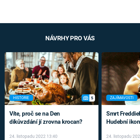
NÁVRHY PRO VÁS
5
HISTORIE
ZAJÍMAVOSTI
Víte, proč se na Den
Smrt Freddie
díkůvzdání jí zrovna krocan?
Hudební ikon
až do konce 
24. listopadu 2022 13:40
24. listopadu 20
léky