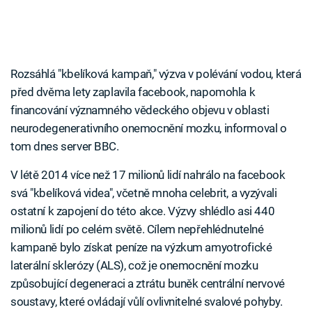
Rozsáhlá "kbelíková kampaň," výzva v polévání vodou, která
před dvěma lety zaplavila facebook, napomohla k
financování významného vědeckého objevu v oblasti
neurodegenerativního onemocnění mozku, informoval o
tom dnes server BBC.
V létě 2014 více než 17 milionů lidí nahrálo na facebook
svá "kbelíková videa", včetně mnoha celebrit, a vyzývali
ostatní k zapojení do této akce. Výzvy shlédlo asi 440
milionů lidí po celém světě. Cílem nepřehlédnutelné
kampaně bylo získat peníze na výzkum amyotrofické
laterální sklerózy (ALS), což je onemocnění mozku
způsobující degeneraci a ztrátu buněk centrální nervové
soustavy, které ovládají vůlí ovlivnitelné svalové pohyby.