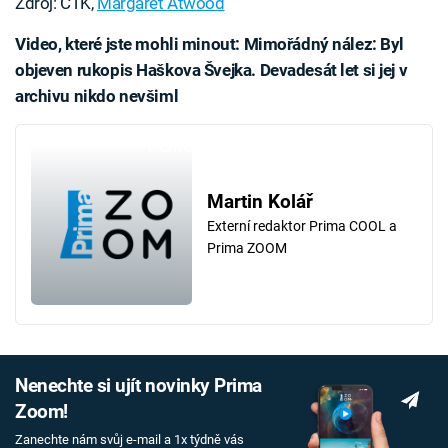
Zdroj: ČTK,
Margaret Atwood
Video, které jste mohli minout: Mimořádný nález: Byl
objeven rukopis Haškova Švejka. Devadesát let si jej v
archivu nikdo nevšiml
Failed to fetch
Martin Kolář
Externí redaktor Prima COOL a
Prima ZOOM
Nenechte si ujít novinky Prima
Zoom!
Zanechte nám svůj e-mail a 1x týdně vás