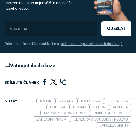
upozorníme na to nejnovější a nejlepší z
našeho webu.
ODESLAT
Odesláním formuláře souhlasíte s
podmínkami zpracování osobních údajů
Vstoupit do diskuze
SDÍLEJTE ČLÁNEK
ŠTÍTKY
KNIHA
KANADA
KNIHOVNA
LITERATURA
POLITIKA
ROMÁN
SATIRA
ALBERTA
MARGARET ATWOODOVÁ
PŘÍBĚH SLUŽEBNICE
ZÁKLADNÍ PRÁVA
CENZURA A SVOBODA PROJEVU
DANIELLA SMITH