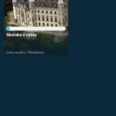
PŘEHRÁT
Skotsko z výšky
Dokumentární / Přírodopisný