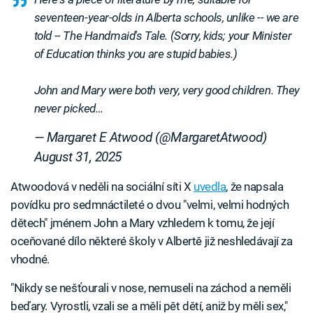
seventeen-year-olds in Alberta schools, unlike -- we are
told -- The Handmaid's Tale. (Sorry, kids; your Minister
of Education thinks you are stupid babies.)
John and Mary were both very, very good children. They
never picked…
— Margaret E Atwood (@MargaretAtwood)
August 31, 2025
Atwoodová v neděli na sociální síti X
uvedla
, že napsala
povídku pro sedmnáctileté o dvou "velmi, velmi hodných
dětech" jménem John a Mary vzhledem k tomu, že její
oceňované dílo některé školy v Albertě již neshledávají za
vhodné.
"Nikdy se nešťourali v nose, nemuseli na záchod a neměli
beďary. Vyrostli, vzali se a měli pět dětí, aniž by měli sex,"