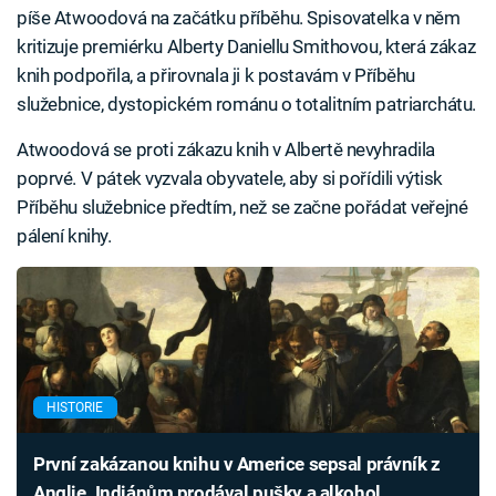
píše Atwoodová na začátku příběhu. Spisovatelka v něm
kritizuje premiérku Alberty Daniellu Smithovou, která zákaz
knih podpořila, a přirovnala ji k postavám v Příběhu
služebnice, dystopickém románu o totalitním patriarchátu.
Atwoodová se proti zákazu knih v Albertě nevyhradila
poprvé. V pátek vyzvala obyvatele, aby si pořídili výtisk
Příběhu služebnice předtím, než se začne pořádat veřejné
pálení knihy.
HISTORIE
První zakázanou knihu v Americe sepsal právník z
Anglie. Indiánům prodával pušky a alkohol