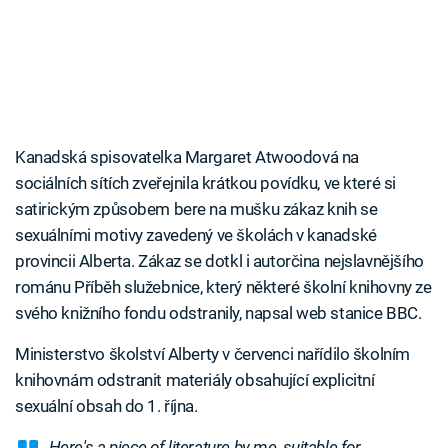
Kanadská spisovatelka Margaret Atwoodová na
sociálních sítích zveřejnila krátkou povídku, ve které si
satirickým způsobem bere na mušku zákaz knih se
sexuálními motivy zavedený ve školách v kanadské
provincii Alberta. Zákaz se dotkl i autorčina nejslavnějšího
románu Příběh služebnice, který některé školní knihovny ze
svého knižního fondu odstranily, napsal web stanice BBC.
Ministerstvo školství Alberty v červenci nařídilo školním
knihovnám odstranit materiály obsahující explicitní
sexuální obsah do 1. října.
Here's a piece of literature by me, suitable for