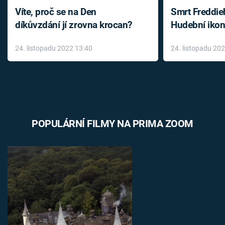
Víte, proč se na Den
Smrt Freddie
díkůvzdání jí zrovna krocan?
Hudební ikon
až do konce 
24. listopadu 2022 13:40
24. listopadu 20
léky
POPULÁRNÍ FILMY NA PRIMA ZOOM