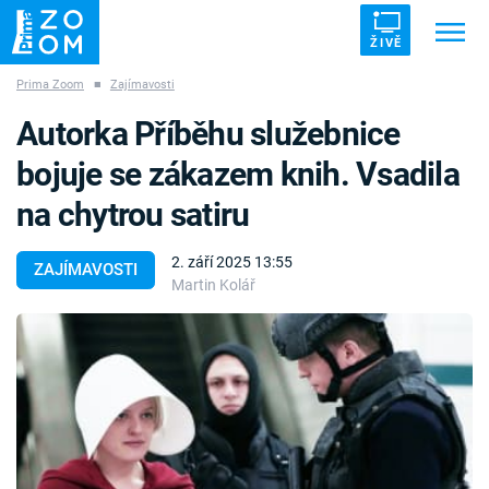
ŽIVĚ
Prima Zoom
■
Zajímavosti
Trendy:
ZRÁDCI
UFO
DRUHÁ SVĚTOVÁ VÁLKA
Autorka Příběhu služebnice
ZÁHADY
VETŘELCI DÁVNOVĚKU
bojuje se zákazem knih. Vsadila
na chytrou satiru
2. září 2025 13:55
ZAJÍMAVOSTI
Martin Kolář
Témata
Témata
Pořady
TV Program