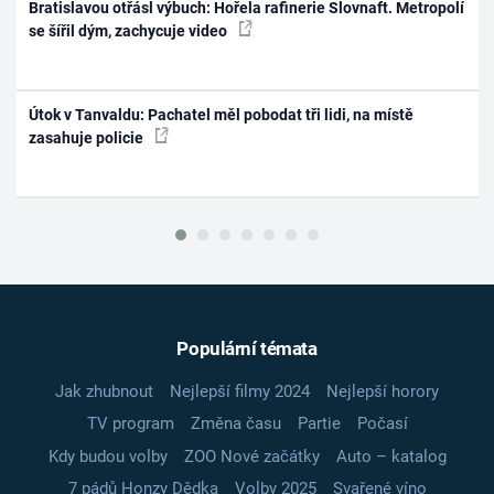
Bratislavou otřásl výbuch: Hořela rafinerie Slovnaft. Metropolí
se šířil dým, zachycuje video
Útok v Tanvaldu: Pachatel měl pobodat tři lidi, na místě
zasahuje policie
Populární témata
Jak zhubnout
Nejlepší filmy 2024
Nejlepší horory
TV program
Změna času
Partie
Počasí
Kdy budou volby
ZOO Nové začátky
Auto – katalog
7 pádů Honzy Dědka
Volby 2025
Svařené víno