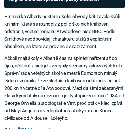
Premiérka Alberty některé školní obvody kritizovala kvůli
knihám, které se rozhodly z polic školních knihoven
odstranit, včetně románu Atwoodové, píše BBC. Podle
Smithové neodpovídají charakteru titulů s explicitním
obsahem, na které se provincie snaží zaměřit.
Ačkoli mají školy v Albertě čas na splnění nařízení až do
října, některé z nich již zveřejnily seznamy zakázaných knih.
Správní rada veřejných škol ve městě Edmonton minulý
týden oznámila, že ze školních knihoven odstraní více než
200 knih včetně díla Atwoodové. Mezi dalšími zakázanými
klasickými tituly na seznamu je dystopický román 1984 od
George Orwella, autobiografie Vím, proč pták v kleci zpívá
od Mayi Angelou a vědeckofantastický román Konec
civilizace od Aldouse Huxleyho.