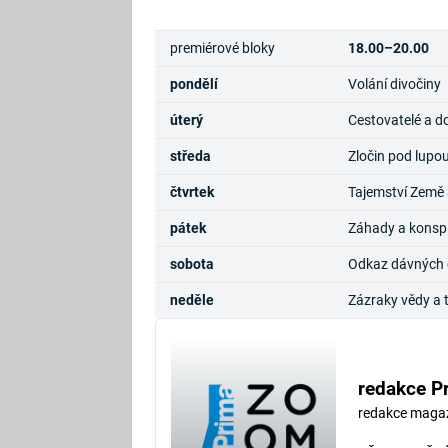
premiérové bloky
18.00–20.00
pondělí
Volání divočiny
úterý
Cestovatelé a d
středa
Zločin pod lupo
čtvrtek
Tajemství Země 
pátek
Záhady a konsp
sobota
Odkaz dávných ci
neděle
Zázraky vědy a 
redakce P
redakce maga