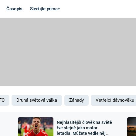
Časopis
Sledujte prima+
Věda a
Války
technika
STUDENÁ V
KORONAVIRUS
VÁLKA VE
VIETNAMU
VESMÍR
VÁLEČNÉ FI
MARS
SERIÁLY
FO
Druhá světová válka
Záhady
Vetřelci dávnověku
Nejhlasitější člověk na světě
Záhady a
Zajímav
řve stejně jako motor
letadla. Můžete vedle něj
konspirace