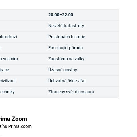
20.00–22.00
Největší katastrofy
obrodruzi
Po stopách historie
u
Fascinující příroda
a vesmíru
Zaostřeno na války
irace
Úžasné oceány
vilizací
Úchvatná říše zvířat
techniky
Ztracený svět dinosaurů
rima Zoom
zínu Prima Zoom