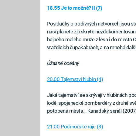
18.55 Je to možné? II (7)
Povídačky o podivných netvorech jsou sta
naší planetě žijí skrytě nezdokumentova
bájného malého muže z lesa i do města Ca
vraždících čupakabrách, a na mnohá další
Úžasné oceány
20.00 Tajemství hlubin (4)
Jaká tajemství se skrývají v hlubinách p
lodě, spojenecké bombardéry z druhé svět
potopená města… Kanadský seriál (2007
21.00 Podmořské ráje (3)