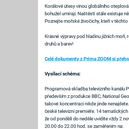
Korálové útesy vinou globálního oteplování
bohužel umírají. Naštěstí stále existuje n
Poznejte mořské živočichy, kteří v těchto rá
Krásné výpravy pod hladinu jižních moří,
druhů a barev!
Celé dokumenty z Prima ZOOM si přehra
Vysílací schéma:
Programová skladba televizního kanálu 
především z produkce BBC, National Geograp
takové koncentraci nikde jinde nenajdet
české televizní premiéře. 14 tematickýc
že od pondělí do neděle uvidíte vždy 2 n
20.00 do 22.00 hod. se zaměřením na: