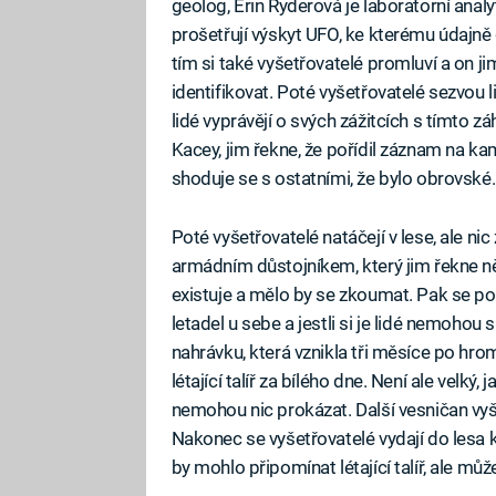
geolog, Erin Ryderová je laboratorní anal
prošetřují výskyt UFO, ke kterému údajně 
tím si také vyšetřovatelé promluví a on ji
identifikovat. Poté vyšetřovatelé sezvou
lidé vyprávějí o svých zážitcích s tímto
Kacey, jim řekne, že pořídil záznam na ka
shoduje se s ostatními, že bylo obrovské.
Poté vyšetřovatelé natáčejí v lese, ale n
armádním důstojníkem, který jim řekne n
existuje a mělo by se zkoumat. Pak se po
letadel u sebe a jestli si je lidé nemohou
nahrávku, která vznikla tři měsíce po h
létající talíř za bílého dne. Není ale velký
nemohou nic prokázat. Další vesničan vyše
Nakonec se vyšetřovatelé vydají do lesa 
by mohlo připomínat létající talíř, ale může