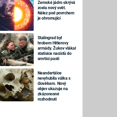
Zemské jádro skrývá
zcela nový svět.
Nález pod povrchem
je ohromující
Stalingrad byl
hrobem Hitlerovy
armády. Žukov vlákal
statisíce nacistů do
smrtící pasti
Neandertálce
nevyhubila válka s
člověkem. Nový
objev ukazuje na
zkázonosné
rozhodnutí