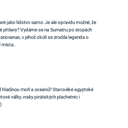
ré jako lidstvo samo. Je ale opravdu možné, že
né příšery? Vydáme se na Sumatru po stopách
novanas, v jehož okolí se zrodila legenda o
 místa..
od hladinou moří a oceánů? Starověké egyptské
ové války, vraky pirátských plachetnic i
)