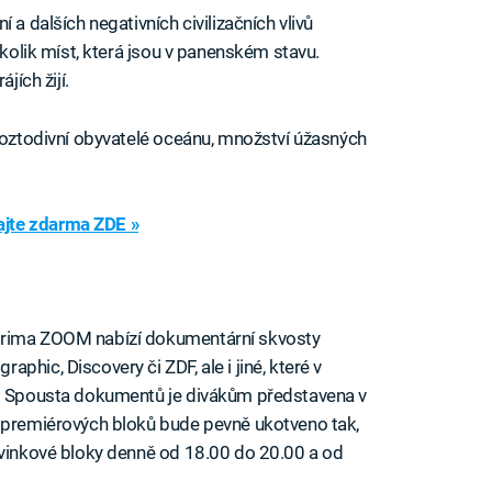
 a dalších negativních civilizačních vlivů
ěkolik míst, která jsou v panenském stavu.
jích žijí.
 roztodivní obyvatelé oceánu, množství úžasných
jte zdarma ZDE »
Prima ZOOM nabízí dokumentární skvosty
hic, Discovery či ZDF, ale i jiné, které v
e. Spousta dokumentů je divákům představena v
h premiérových bloků bude pevně ukotveno tak,
ovinkové bloky denně od 18.00 do 20.00 a od