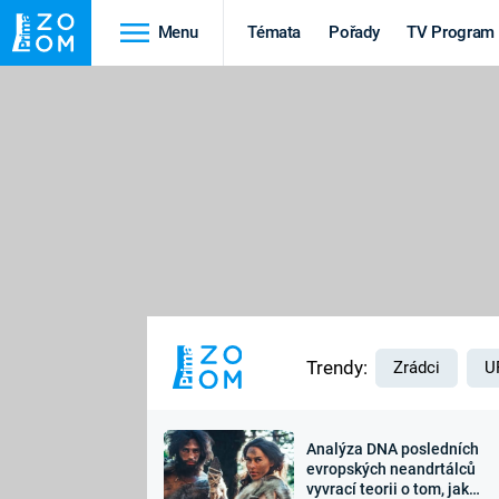
Menu
Témata
Pořady
TV Program
Cestování
Historie
HRADY A ZÁMKY
VIKINGOVÉ
HEDVÁBNÁ STEZKA
EPIDEMIE A
PANDEMIE
PŘÍRODA
STAROVĚKÝ EGYPT
Trendy:
Zrádci
U
Analýza DNA posledních
Druhá
Výročí
evropských neandrtálců
vyvrací teorii o tom, jak
světová válka