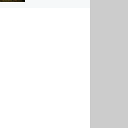
US
tornádem
RSUS
ZE A