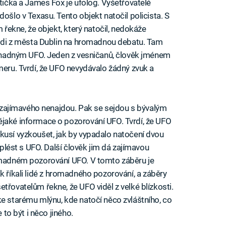
ytička a James Fox je ufolog. Vyšetřovatelé
došlo v Texasu. Tento objekt natočil policista. S
m řekne, že objekt, který natočil, nedokáže
 lidi z města Dublin na hromadnou debatu. Tam
 záhadným UFO. Jeden z vesničanů, člověk jménem
meru. Tvrdí, že UFO nevydávalo žádný zvuk a
ic zajímavého nenajdou. Pak se sejdou s bývalým
ějaké informace o pozorování UFO. Tvrdí, že UFO
kusí vyzkoušet, jak by vypadalo natočení dvou
 splést s UFO. Další člověk jim dá zajímavou
romadném pozorování UFO. V tomto záběru je
, jak říkali lidé z hromadného pozorování, a záběry
třovatelům řekne, že UFO viděl z velké blízkosti.
ke starému mlýnu, kde natočí něco zvláštního, co
 to být i něco jiného.