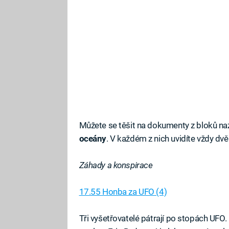
Můžete se těšit na dokumenty z bloků n
oceány
. V každém z nich uvidíte vždy dv
Záhady a konspirace
17.55 Honba za UFO (4)
Tři vyšetřovatelé pátrají po stopách UFO.