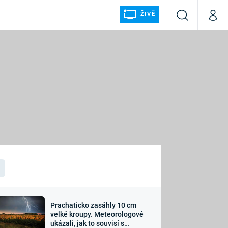
ŽIVĚ
Vyhledávání
Můj p
Prima+
ÁLKA
CNN Prima NEWS
Prima FRESH
Prima LIVING
LMY A
Prima Ženy
Prima LAJK
Prachaticko zasáhly 10 cm
osti
velké kroupy. Meteorologové
Sledujte nás
ukázali, jak to souvisí s