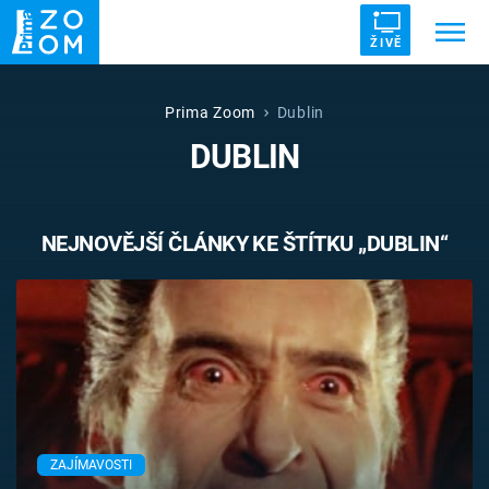
ŽIVĚ
Trendy:
ZRÁDCI
UFO
DRUHÁ SVĚTOVÁ VÁLKA
Prima Zoom
Dublin
DUBLIN
ZÁHADY
VETŘELCI DÁVNOVĚKU
NEJNOVĚJŠÍ ČLÁNKY KE ŠTÍTKU „DUBLIN“
Témata
Témata
Pořady
TV Program
ZAJÍMAVOSTI