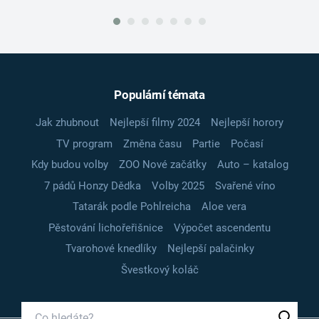
Populární témata
Jak zhubnout
Nejlepší filmy 2024
Nejlepší horory
TV program
Změna času
Partie
Počasí
Kdy budou volby
ZOO Nové začátky
Auto – katalog
7 pádů Honzy Dědka
Volby 2025
Svařené víno
Tatarák podle Pohlreicha
Aloe vera
Pěstování lichořeřišnice
Výpočet ascendentu
Tvarohové knedlíky
Nejlepší palačinky
Švestkový koláč