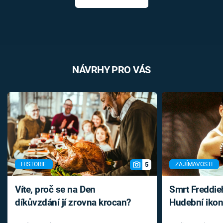
NÁVRHY PRO VÁS
5
HISTORIE
ZAJÍMAVOSTI
Víte, proč se na Den
Smrt Freddie
díkůvzdání jí zrovna krocan?
Hudební ikon
až do konce 