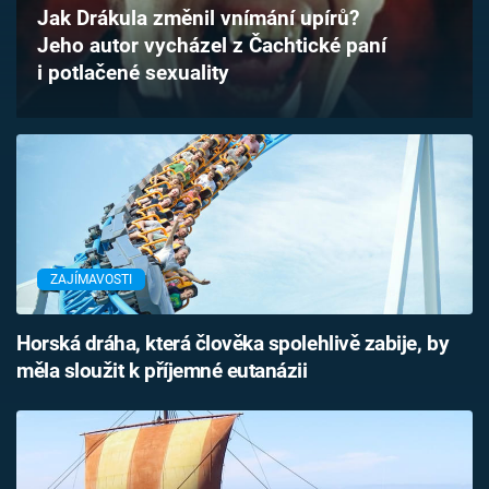
Jak Drákula změnil vnímání upírů?
Časopis
Jeho autor vycházel z Čachtické paní
i potlačené sexuality
Sledujte prima+
Přihlášení
Sledujte nás
ZAJÍMAVOSTI
Horská dráha, která člověka spolehlivě zabije, by
měla sloužit k příjemné eutanázii