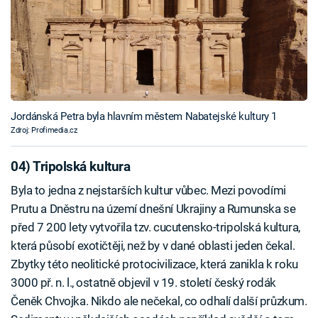
Jordánská Petra byla hlavním městem Nabatejské kultury 1
Zdroj: Profimedia.cz
04) Tripolská kultura
Byla to jedna z nejstarších kultur vůbec. Mezi povodími
Prutu a Dněstru na území dnešní Ukrajiny a Rumunska se
před 7 200 lety vytvořila tzv. cucutensko-tripolská kultura,
která působí exotičtěji, než by v dané oblasti jeden čekal.
Zbytky této neolitické protocivilizace, která zanikla k roku
3000 př. n. l., ostatně objevil v 19. století český rodák
Čeněk Chvojka. Nikdo ale nečekal, co odhalí další průzkum.