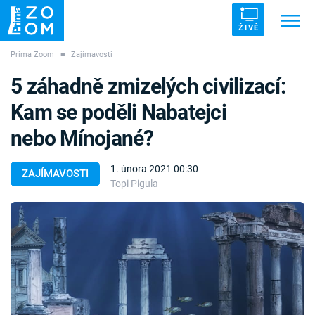
ŽIVĚ
Prima Zoom
■
Zajímavosti
Trendy:
ZRÁDCI
UFO
DRUHÁ SVĚTOVÁ VÁLKA
5 záhadně zmizelých civilizací:
ZÁHADY
VETŘELCI DÁVNOVĚKU
Kam se poděli Nabatejci
nebo Mínojané?
1. února 2021 00:30
ZAJÍMAVOSTI
Topi Pigula
Témata
Témata
Pořady
TV Program