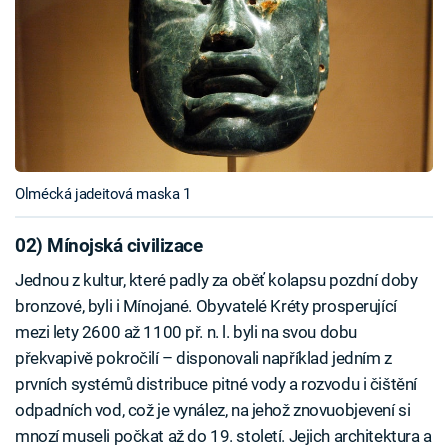
Olmécká jadeitová maska 1
02) Mínojská civilizace
Jednou z kultur, které padly za oběť kolapsu pozdní doby
bronzové, byli i Mínojané. Obyvatelé Kréty prosperující
mezi lety 2600 až 1100 př. n. l. byli na svou dobu
překvapivě pokročilí – disponovali například jedním z
prvních systémů distribuce pitné vody a rozvodu i čištění
odpadních vod, což je vynález, na jehož znovuobjevení si
mnozí museli počkat až do 19. století. Jejich architektura a