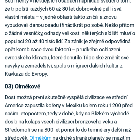
Sedimenty v někdejších osadách například svědčí o tom,
že tripolští každých 60 až 80 let dobrovolně pálili svá
vlastní města – v jedné oblasti takto zničili a znovu
vybudovali danou osadu třináctkrát po sobě. Nešlo přitom
o žádné vesničky, odhady velikosti některých sídlišť mluví o
populaci 20 až 40 tisíc lidí. Za zánik je zřejmě odpovědná
opět kombinace dvou faktorů – prudkého ochlazení
evropského klimatu, které donutilo Tripolské změnit své
návyky a zemědělství, spolu s migrací dalších kultur z
Kavkazu do Evropy.
03) Olmékové
Dost možná první skutečně vyspělá civilizace ve střední
Americe zapustila kořeny v Mexiku kolem roku 1200 před
naším letopočtem, tedy v době, kdy na Blízkém východě
došlo na kolaps všech civilizací bronzového věku a
Středomoří se na 800 let ponořilo do temné éry delší než
středověk.
Olmékům
na druhé straně planety se mezitím