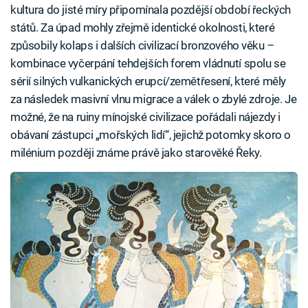
kultura do jisté míry připomínala pozdější období řeckých
států. Za úpad mohly zřejmě identické okolnosti, které
způsobily kolaps i dalších civilizací bronzového věku –
kombinace vyčerpání tehdejších forem vládnutí spolu se
sérií silných vulkanických erupcí/zemětřesení, které měly
za následek masivní vlnu migrace a válek o zbylé zdroje. Je
možné, že na ruiny mínojské civilizace pořádali nájezdy i
obávaní zástupci „mořských lidí“, jejichž potomky skoro o
milénium později známe právě jako starověké Řeky.