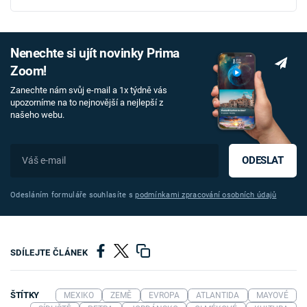
Nenechte si ujít novinky Prima
Zoom!
Zanechte nám svůj e-mail a 1x týdně vás
upozorníme na to nejnovější a nejlepší z
našeho webu.
ODESLAT
Odesláním formuláře souhlasíte s
podmínkami zpracování osobních údajů
SDÍLEJTE ČLÁNEK
ŠTÍTKY
MEXIKO
ZEMĚ
EVROPA
ATLANTIDA
MAYOVÉ