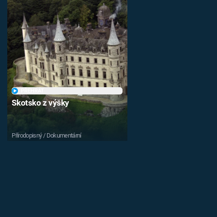
PŘEHRÁT
Skotsko z výšky
Přírodopisný / Dokumentární