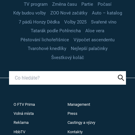
TV program
Změna času
Partie
Počasí
Kdy budou volby
ZOO Nové začátky
Auto – katalog
7 pádů Honzy Dědka
Volby 2025
Svařené víno
Tatarák podle Pohlreicha
Aloe vera
Pěstování lichořeřišnice
Výpočet ascendentu
Tvarohové knedlíky
Nejlepší palačinky
Švestkový koláč
O FTV Prima
Management
Volná místa
Press
Reklama
Castingy a výzvy
HbbTV
Kontakty