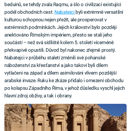
beduínů, se tehdy zvala Raqmu, a šlo o civilizaci existující
podél obchodních cest.
Nabatejci
byli extrémně versatilní
kulturou schopnou nejen přežít, ale prosperovat v
extrémních podmínkách. Jejich království bylo později
anektováno Římským impériem, přesto se stali jeho
součástí – než svá sídliště kolem 5. století víceméně
překvapivě opustili. Důvod byl nakonec zřejmě prostý.
Nabatejci v průběhu staletí změnili své pohanské
náboženství za křesťanství a jako takoví byli dílem
vytlačeni na západ a dílem asimilováni vlivem pozdější
arabské invaze. Ruku ke zkáze přidalo i omezení obchodu
po kolapsu Západního Říma, v jehož důsledku vyschl jejich
hlavní zdroj obživy, a tak i obrany.