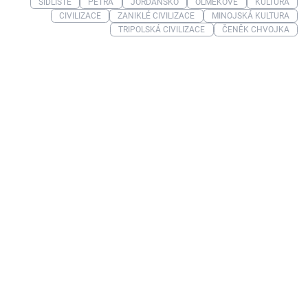
SÍDLIŠTĚ
PETRA
JORDÁNSKO
OLMÉKOVÉ
KULTURA
CIVILIZACE
ZANIKLÉ CIVILIZACE
MINOJSKÁ KULTURA
TRIPOLSKÁ CIVILIZACE
ČENĚK CHVOJKA