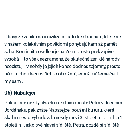
Obavy ze zániku naší civilizace patří ke strachům, které se
v našem kolektivním povědomí pohybují, kam až paměť
sahá. Kontinuita osídlení je na Zemi přesto překvapivě
vysoká – to však neznamená, že skutečné zaniklé národy
neexistují. Mnohdy je jejich konec dodnes tajemný, přesto
nám mohou leccos říct i o ohrožení, jemuž můžeme čelit
my sami.
05) Nabatejci
Pokud jste někdy slyšeli o skalním městě Petra v dnešním
Jordánsku, pak znáte Nabatejce, pouštní kulturu, která
skalní město vybudovala někdy mezi 3. stoletím př. n. l. a 1.
století n. l. jako své hlavní sídliště. Petra, pozdější sídliště