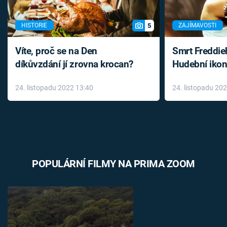
5
HISTORIE
ZAJÍMAVOSTI
Víte, proč se na Den
Smrt Freddie
díkůvzdání jí zrovna krocan?
Hudební ikon
až do konce 
24. listopadu 2022 13:40
24. listopadu 20
léky
POPULÁRNÍ FILMY NA PRIMA ZOOM