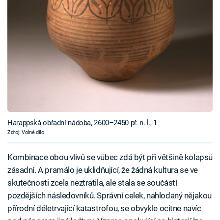
Harappská obřadní nádoba, 2600–2450 př. n. l., 1
Zdroj: Volné dílo
Kombinace obou vlivů se vůbec zdá být při většině kolapsů
zásadní. A pramálo je uklidňující, že žádná kultura se ve
skutečnosti zcela neztratila, ale stala se součástí
pozdějších následovníků. Správní celek, nahlodaný nějakou
přírodní déletrvající katastrofou, se obvykle ocitne navíc