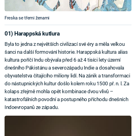
Freska se třemi ženami
01) Harappská kutlura
Byla to jedna z největších civilizací své éry a měla velkou
šanci na další formování historie. Harappská kultura alias
kultura poříčí Indu obývala před 6 až 4 tisíci lety území
dnešního Pákistánu a severozápadu Indie a dosahovala
obyvatelstva čítajícího miliony lidí. Na zánik a transformaci
do nástupnických kultur došlo kolem roku 1500 př. n. l. Za
kolaps zřejmě mohla opět kombinace dvou vlivů –
katastrofálních povodní a postupného příchodu dnešních
Indoevropanů ze západu.