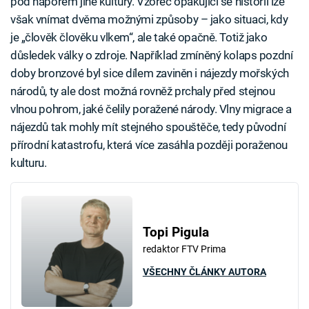
pod náporem jiné kultury. Vzorec opakující se historií lze
však vnímat dvěma možnými způsoby – jako situaci, kdy
je „člověk člověku vlkem“, ale také opačně. Totiž jako
důsledek války o zdroje. Například zmíněný kolaps pozdní
doby bronzové byl sice dílem zaviněn i nájezdy mořských
národů, ty ale dost možná rovněž prchaly před stejnou
vlnou pohrom, jaké čelily poražené národy. Vlny migrace a
nájezdů tak mohly mít stejného spouštěče, tedy původní
přírodní katastrofu, která více zasáhla později poraženou
kulturu.
Topi Pigula
redaktor FTV Prima
VŠECHNY ČLÁNKY AUTORA