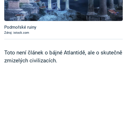
Časopis
Sledujte prima+
Podmořské ruiny
Zdroj: istock.com
Přihlášení
Toto není článek o bájné Atlantidě, ale o skutečně
Sledujte nás
zmizelých civilizacích.