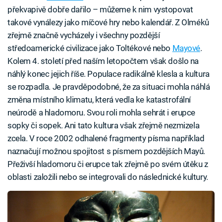
překvapivě dobře dařilo – můžeme k nim vystopovat
takové vynálezy jako míčové hry nebo kalendář. Z Olméků
zřejmě značně vycházely i všechny pozdější
středoamerické civilizace jako Toltékové nebo
Mayové
.
Kolem 4. století před naším letopočtem však došlo na
náhlý konec jejich říše. Populace radikálně klesla a kultura
se rozpadla. Je pravděpodobné, že za situaci mohla náhlá
změna místního klimatu, která vedla ke katastrofální
neúrodě a hladomoru. Svou roli mohla sehrát i erupce
sopky či sopek. Ani tato kultura však zřejmě nezmizela
zcela. V roce 2002 odhalené fragmenty písma například
naznačují možnou spojitost s písmem pozdějších Mayů.
Přeživší hladomoru či erupce tak zřejmě po svém útěku z
oblasti založili nebo se integrovali do následnické kultury.