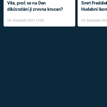
Víte, proč se na Den
Smrt Freddie
díkůvzdání jí zrovna krocan?
Hudební ikon
až do konce 
24. listopadu 2022 13:40
24. listopadu 20
léky