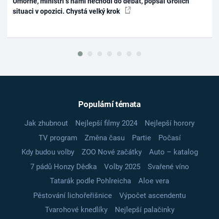
Úmorné, ministři s námi nechodí do debat, popsal Grolich
situaci v opozici. Chystá velký krok
Populární témata
Jak zhubnout
Nejlepší filmy 2024
Nejlepší horory
TV program
Změna času
Partie
Počasí
Kdy budou volby
ZOO Nové začátky
Auto – katalog
7 pádů Honzy Dědka
Volby 2025
Svařené víno
Tatarák podle Pohlreicha
Aloe vera
Pěstování lichořeřišnice
Výpočet ascendentu
Tvarohové knedlíky
Nejlepší palačinky