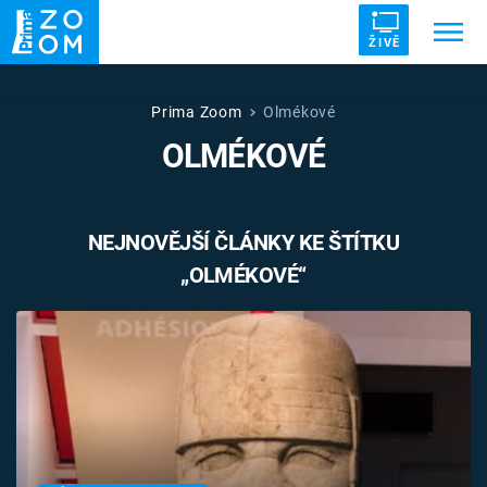
ŽIVĚ
Trendy:
ZRÁDCI
UFO
DRUHÁ SVĚTOVÁ VÁLKA
Prima Zoom
Olmékové
OLMÉKOVÉ
ZÁHADY
VETŘELCI DÁVNOVĚKU
NEJNOVĚJŠÍ ČLÁNKY KE ŠTÍTKU
„OLMÉKOVÉ“
Témata
Témata
Pořady
TV Program