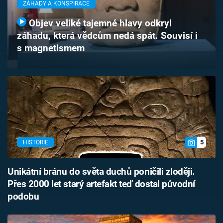
ZÁHADY A KONSPIRACE
Časopis
Objev veliké tajemné hlavy odkryl
Sledujte prima+
záhadu, která vědcům nedá spát. Souvisí i
s magnetismem
Přihlášení
Sledujte nás
5
HISTORIE
Unikátní bránu do světa duchů poničili zloději.
Přes 2000 let starý artefakt teď dostal původní
podobu