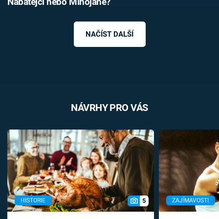
Nabatejci nebo Mínojané?
NAČÍST DALŠÍ
NÁVRHY PRO VÁS
5
HISTORIE
ZAJÍMAVOSTI