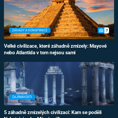
7
ZÁHADY A KONSPIRACE
Velké civilizace, které záhadně zmizely: Mayové
nebo Atlantida v tom nejsou sami
ZAJÍMAVOSTI
5 záhadně zmizelých civilizací: Kam se poděli