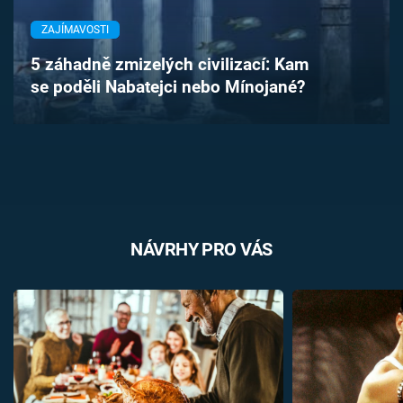
Časopis
ZAJÍMAVOSTI
Sledujte prima+
5 záhadně zmizelých civilizací: Kam
se poděli Nabatejci nebo Mínojané?
Přihlášení
Sledujte nás
NÁVRHY PRO VÁS