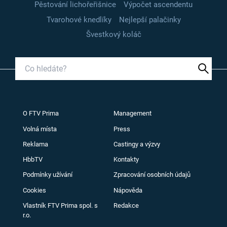
Pěstování lichořeřišnice
Výpočet ascendentu
Tvarohové knedlíky
Nejlepší palačinky
Švestkový koláč
O FTV Prima
Management
Volná místa
Press
Reklama
Castingy a výzvy
HbbTV
Kontakty
Podmínky užívání
Zpracování osobních údajů
Cookies
Nápověda
Vlastník FTV Prima spol. s
Redakce
r.o.