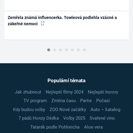
Zemřela známá influencerka. Towleová podlehla vzácné a
zákeřné nemoci
Populární témata
Jak zhubnout
Nejlepší filmy 2024
Nejlepší horory
TV program
Změna času
Partie
Počasí
Kdy budou volby
ZOO Nové začátky
Auto – katalog
7 pádů Honzy Dědka
Volby 2025
Svařené víno
Tatarák podle Pohlreicha
Aloe vera