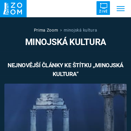
ŽIVĚ
Trendy:
ZRÁDCI
UFO
DRUHÁ SVĚTOVÁ VÁLKA
Prima Zoom
minojská kultura
MINOJSKÁ KULTURA
ZÁHADY
VETŘELCI DÁVNOVĚKU
NEJNOVĚJŠÍ ČLÁNKY KE ŠTÍTKU „MINOJSKÁ
KULTURA“
Témata
Témata
Pořady
TV Program