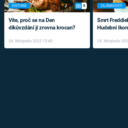
5
HISTORIE
ZAJÍMAVOSTI
Víte, proč se na Den
Smrt Freddie
díkůvzdání jí zrovna krocan?
Hudební ikon
až do konce 
24. listopadu 2022 13:40
24. listopadu 20
léky