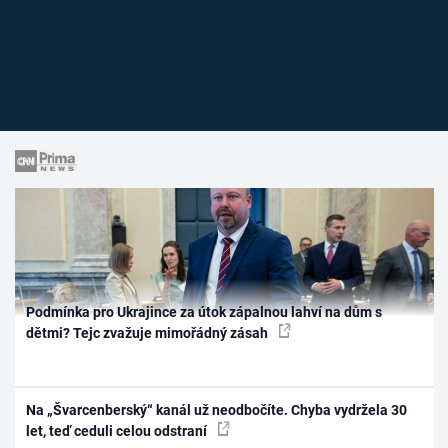
Podmínka pro Ukrajince za útok zápalnou lahví na dům s
dětmi? Tejc zvažuje mimořádný zásah
Na „Švarcenberský“ kanál už neodbočíte. Chyba vydržela 30
let, teď ceduli celou odstraní