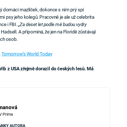
iný domácí mazlíček, dokonce s ním prý spí
mi psy jeho kolegů. Pracovně je ale už celebrita
nce i FBI.
„Za deset let podle mě budou vydry
 Hadsell. A připomíná, že jen na Floridě zůstávají
ých osob.
,
Tomorrow‘s World Today
hřib z USA zřejmě dorazil do českých lesů. Má
iled to fetch
hmanová
V Prima
ÁNKY AUTORA