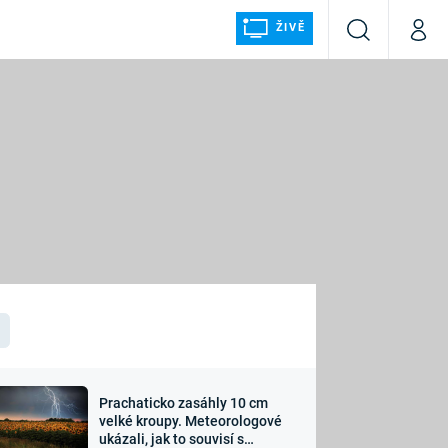
ŽIVĚ
Vyhledávání
Můj p
Prima+
ÁLKA
CNN Prima NEWS
Prima FRESH
Prima LIVING
LMY A
Prima Ženy
Prima LAJK
Prachaticko zasáhly 10 cm
osti
velké kroupy. Meteorologové
Sledujte nás
ukázali, jak to souvisí s