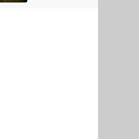
US
tornádem
RSUS
ZE A