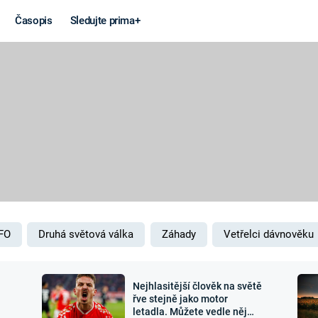
Časopis
Sledujte prima+
Věda a
Války
technika
STUDENÁ V
KORONAVIRUS
VÁLKA VE
VIETNAMU
VESMÍR
VÁLEČNÉ FI
MARS
SERIÁLY
FO
Druhá světová válka
Záhady
Vetřelci dávnověku
Nejhlasitější člověk na světě
Záhady a
Zajímav
řve stejně jako motor
letadla. Můžete vedle něj
konspirace