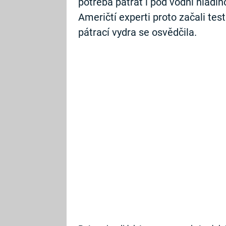
potřeba pátrat i pod vodní hladin
Američtí experti proto začali tes
pátrací vydra se osvědčila.