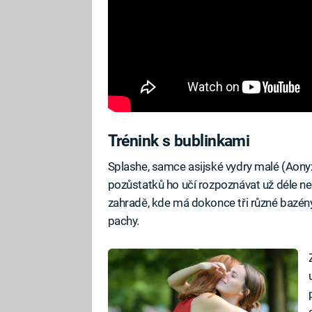
Trénink s bublinkami
Splashe, samce asijské vydry malé (Aonyx 
pozůstatků ho učí rozpoznávat už déle než
zahradě, kde má dokonce tři různé bazé
pachy.