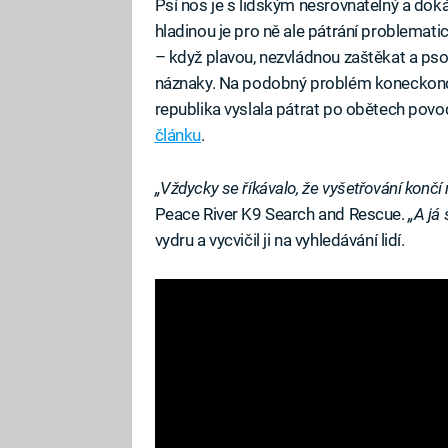
Psí nos je s lidským nesrovnatelný a dok
hladinou je pro ně ale pátrání problemati
– když plavou, nezvládnou zaštěkat a ps
náznaky. Na podobný problém koneckonců 
republika vyslala pátrat po obětech povo
článku
.
„Vždycky se říkávalo, že vyšetřování končí 
Peace River K9 Search and Rescue.
„A já 
vydru a vycvičil ji na vyhledávání lidí.