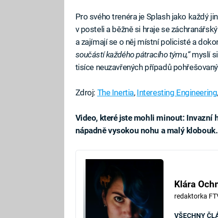
Pro svého trenéra je Splash jako každý j
v posteli a běžně si hraje se záchranářský
a zajímají se o něj místní policisté a doko
součástí každého pátracího týmu,“
myslí si
tisíce neuzavřených případů pohřešovan
Zdroj:
The Inertia
,
Interesting Engineering
Video, které jste mohli minout: Invazní 
nápadně vysokou nohu a malý klobouk.
Fa
Klára Oc
redaktorka FT
VŠECHNY ČL