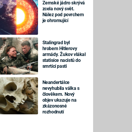
Zemské jádro skrývá
zcela nový svět.
Nález pod povrchem
je ohromující
Stalingrad byl
hrobem Hitlerovy
armády. Žukov vlákal
statisíce nacistů do
smrtící pasti
Neandertálce
nevyhubila válka s
člověkem. Nový
objev ukazuje na
zkázonosné
rozhodnutí