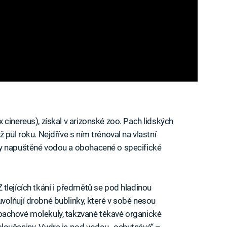
cinereus), získal v arizonské zoo. Pach lidských
 půl roku. Nejdříve s ním trénoval na vlastní
ny napuštěné vodou a obohacené o specifické
Z tlejících tkání i předmětů se pod hladinou
uvolňují drobné bublinky, které v sobě nesou
pachové molekuly, takzvané těkavé organické
sloučeniny. Vydra je pod vodou „ochutnává“ –