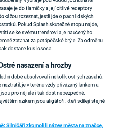
nasaje je do tlamičky a její citlivé receptory
dokážou rozeznat, jestli jde o pach lidských
ostatků. Pokud Splash skutečně stopu najde,
vrátí se ke svému trenérovi a je naučený ho
jemně zatahat za potápěčské brýle. Za odměnu
pak dostane kus lososa.
Ostré nasazení a hrozby
lední době absolvoval i několik ostrých zásahů.
neztratil, je v terénu vždy přivázaný lankem a
jsou pro něj ale i tak dost nebezpečné.
ětším rizikem jsou aligátoři, kteří sdílejí stejné
: Silničáři zkomolili název města na značce,