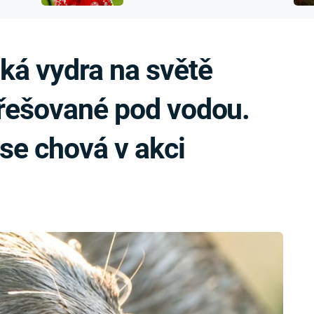
FILMY VERS
přijít o sluch
REALITA
UFO A
MIMOZEMŠŤANÉ
HORORY VE
ká vydra na světě
REALITA
UTAJENÉ PŘÍBĚHY
ČESKÝCH DĚJIN
OPTICKÉ ILU
hřešované pod vodou.
KLAMY
ALTERNATIVNÍ
HISTORIE
 se chová v akci