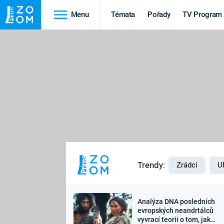
Menu
Témata
Pořady
TV Program
Cestování
Historie
HRADY A ZÁMKY
VIKINGOVÉ
HEDVÁBNÁ STEZKA
EPIDEMIE A
PANDEMIE
PŘÍRODA
STAROVĚKÝ EGYPT
Trendy:
Zrádci
U
Analýza DNA posledních
Druhá
Výročí
evropských neandrtálců
vyvrací teorii o tom, jak
světová válka