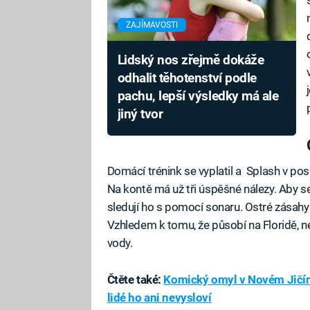
ZAJÍMAVOSTI
Lidský nos zřejmě dokáže
odhalit těhotenství podle
pachu, lepší výsledky má ale
jiný tvor
Domácí trénink se vyplatil a Splash v pos
Na kontě má už tři úspěšné nálezy. Aby se 
sledují ho s pomocí sonaru. Ostré zásahy 
Vzhledem k tomu, že působí na Floridě, nejv
vody.
Čtěte také:
Komický omyl v Novém Jičíně
lidé ho ani nevysloví