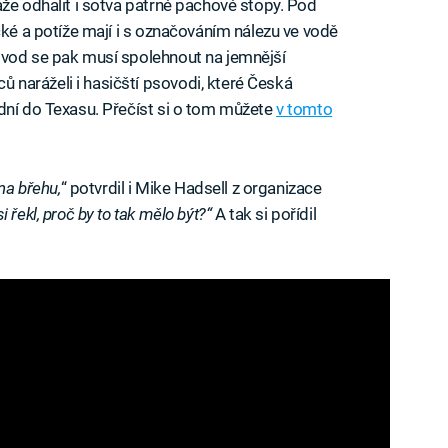
áže odhalit i sotva patrné pachové stopy. Pod
cké a potíže mají i s označováním nálezu ve vodě
ovod se pak musí spolehnout na jemnější
naráželi i hasičští psovodi, které Česká
dní do Texasu. Přečíst si o tom můžete
v tomto
na břehu,
“ potvrdil i Mike Hadsell z organizace
si řekl, proč by to tak mělo být?“
A tak si pořídil