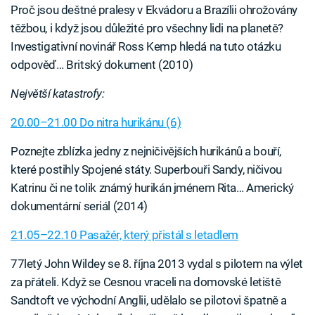
Proč jsou deštné pralesy v Ekvádoru a Brazílii ohrožovány
těžbou, i když jsou důležité pro všechny lidi na planetě?
Investigativní novinář Ross Kemp hledá na tuto otázku
odpověď… Britský dokument (2010)
Největší katastrofy:
20.00–21.00 Do nitra hurikánu (6)
Poznejte zblízka jedny z nejničivějších hurikánů a bouří,
které postihly Spojené státy. Superbouři Sandy, ničivou
Katrinu či ne tolik známý hurikán jménem Rita… Americký
dokumentární seriál (2014)
21.05–22.10 Pasažér, který přistál s letadlem
77letý John Wildey se 8. října 2013 vydal s pilotem na výlet
za přáteli. Když se Cesnou vraceli na domovské letiště
Sandtoft ve východní Anglii, udělalo se pilotovi špatně a