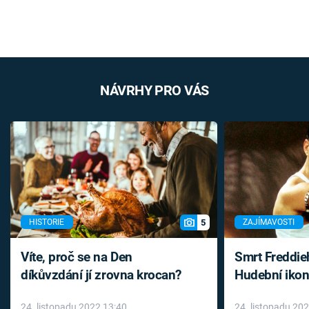
NÁVRHY PRO VÁS
5
HISTORIE
ZAJÍMAVOSTI
Víte, proč se na Den
Smrt Freddie
díkůvzdání jí zrovna krocan?
Hudební ikon
až do konce 
24. listopadu 2022 13:40
24. listopadu 20