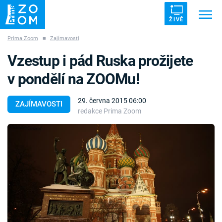
ŽIVĚ
Prima Zoom
■
Zajímavosti
Trendy:
ZRÁDCI
UFO
DRUHÁ SVĚTOVÁ VÁLKA
Vzestup i pád Ruska prožijete
ZÁHADY
VETŘELCI DÁVNOVĚKU
v pondělí na ZOOMu!
29. června 2015 06:00
ZAJÍMAVOSTI
redakce Prima Zoom
Témata
Témata
Pořady
TV Program