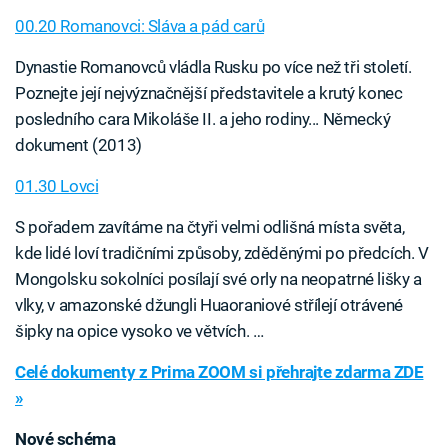
00.20 Romanovci: Sláva a pád carů
Dynastie Romanovců vládla Rusku po více než tři století.
Poznejte její nejvýznačnější představitele a krutý konec
posledního cara Mikoláše II. a jeho rodiny... Německý
dokument (2013)
01.30 Lovci
S pořadem zavítáme na čtyři velmi odlišná místa světa,
kde lidé loví tradičními způsoby, zděděnými po předcích. V
Mongolsku sokolníci posílají své orly na neopatrné lišky a
vlky, v amazonské džungli Huaoraniové střílejí otrávené
šipky na opice vysoko ve větvích. …
Celé dokumenty z Prima ZOOM si přehrajte zdarma ZDE
»
Nové schéma