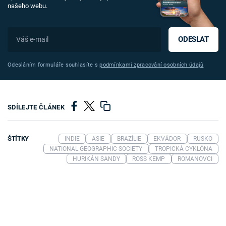
našeho webu.
ODESLAT
Odesláním formuláře souhlasíte s
podmínkami zpracování osobních údajů
SDÍLEJTE ČLÁNEK
ŠTÍTKY
INDIE
ASIE
BRAZÍLIE
EKVÁDOR
RUSKO
NATIONAL GEOGRAPHIC SOCIETY
TROPICKÁ CYKLÓNA
HURIKÁN SANDY
ROSS KEMP
ROMANOVCI