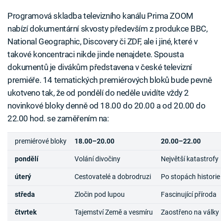
Programová skladba televizního kanálu Prima ZOOM
nabízí dokumentární skvosty především z produkce BBC,
National Geographic, Discovery či ZDF, ale i jiné, které v
takové koncentraci nikde jinde nenajdete. Spousta
dokumentů je divákům představena v české televizní
premiéře. 14 tematických premiérových bloků bude pevně
ukotveno tak, že od pondělí do neděle uvidíte vždy 2
novinkové bloky denně od 18.00 do 20.00 a od 20.00 do
22.00 hod. se zaměřením na:
premiérové bloky
18.00–20.00
20.00–22.00
pondělí
Volání divočiny
Největší katastrofy
úterý
Cestovatelé a dobrodruzi
Po stopách historie
středa
Zločin pod lupou
Fascinující příroda
čtvrtek
Tajemství Země a vesmíru
Zaostřeno na války