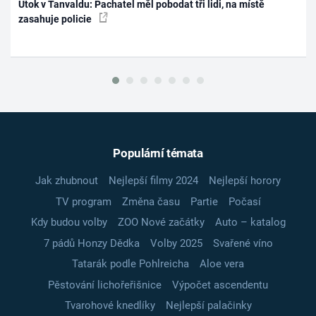
Útok v Tanvaldu: Pachatel měl pobodat tři lidi, na místě
zasahuje policie
Populární témata
Jak zhubnout
Nejlepší filmy 2024
Nejlepší horory
TV program
Změna času
Partie
Počasí
Kdy budou volby
ZOO Nové začátky
Auto – katalog
7 pádů Honzy Dědka
Volby 2025
Svařené víno
Tatarák podle Pohlreicha
Aloe vera
Pěstování lichořeřišnice
Výpočet ascendentu
Tvarohové knedlíky
Nejlepší palačinky