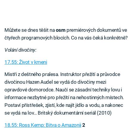
Můžete se dnes těšit na
osm
premiérových dokumentů ve
čtyřech programových blocích. Co na vás čeká konkrétně?
Volání divočiny:
17.55: Život v kmeni
Mistři z deštného pralesa. Instruktor přežití a průvodce
divočinou Hazen Audel se vydá do divočiny mezi
opravdové domorodce. Naučí se zásadní techniky lovu i
informace nezbytné pro přežití na nehostinných místech.
Postaví přístřešek, zjistí, kde najít jídlo a vodu, a nakonec
se vydá na lov… Britský dokumentární seriál (2010)
18.55: Ross Kemp: Bitva o Amazonii
2