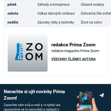
pátek
Záhady a konspirace
Úžasné oceány
sobota
Odkaz dávných civilizací
Úchvatná říše zvířa
neděle
Zázraky vědy a techniky
Život na ostro
redakce Prima Zoom
redakce magazínu Prima Zoom
VŠECHNY ČLÁNKY AUTORA
Nenechte si ujít novinky Prima
Zoom!
Zanechte nám svůj e-mail a 1x týdně vás
upozorníme na to nejnovější a nejlepší z