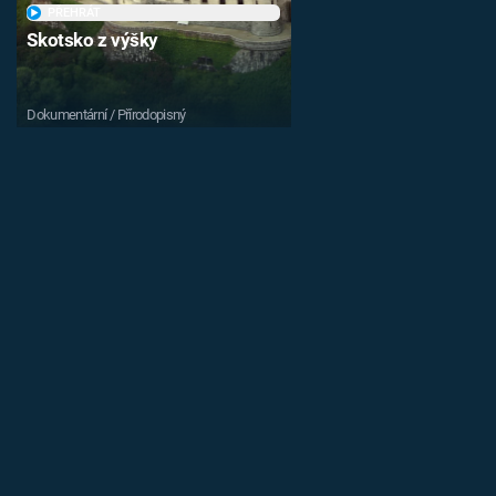
PŘEHRÁT
Skotsko z výšky
Dokumentární / Přírodopisný