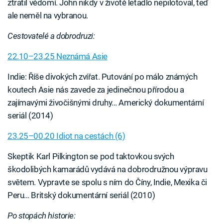
ztratil vědomí. John nikdy v životě letadlo nepilotoval, teď
ale neměl na vybranou.
Cestovatelé a dobrodruzi:
22.10–23.25 Neznámá Asie
Indie: Říše divokých zvířat. Putování po málo známých
koutech Asie nás zavede za jedinečnou přírodou a
zajímavými živočišnými druhy… Americký dokumentární
seriál (2014)
23.25–00.20 Idiot na cestách (6)
Skeptik Karl Pilkington se pod taktovkou svých
škodolibých kamarádů vydává na dobrodružnou výpravu
světem. Vypravte se spolu s ním do Číny, Indie, Mexika či
Peru… Britský dokumentární seriál (2010)
Po stopách historie: