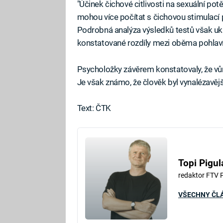
"Účinek čichové citlivosti na sexuální pot
mohou více počítat s čichovou stimulací p
Podrobná analýza výsledků testů však uka
konstatované rozdíly mezi oběma pohlav
Psycholožky závěrem konstatovaly, že vůn
Je však známo, že člověk byl vynalézavěj
Text: ČTK
Topi Pigul
redaktor FTV 
VŠECHNY ČL