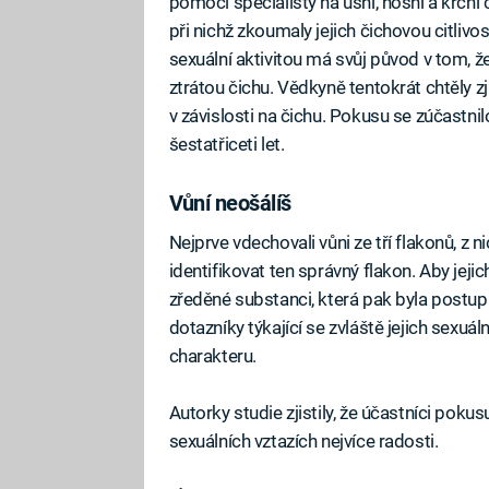
pomoci specialisty na ušní, nosní a krčn
při nichž zkoumaly jejich čichovou citlivo
sexuální aktivitou má svůj původ v tom, že
ztrátou čichu. Vědkyně tentokrát chtěly z
v závislosti na čichu. Pokusu se zúčastn
šestatřiceti let.
Vůní neošálíš
Nejprve vdechovali vůni ze tří flakonů, z n
identifikovat ten správný flakon. Aby jejic
zředěné substanci, která pak byla postup
dotazníky týkající se zvláště jejich sexuál
charakteru.
Autorky studie zjistily, že účastníci pokusu
sexuálních vztazích nejvíce radosti.