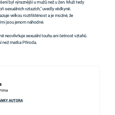
ěšení byl výraznější u mužů než u žen. Muži tedy
ři sexuálních vztazích," uvedly vědkyně.
zuje velkou roztříštěnost a je možné, že
ími jsou jenom náhodné.
ě neovlivňuje sexuální touhu ani četnost vztahů.
ší než matka Příroda.
a
Prima
ÁNKY AUTORA