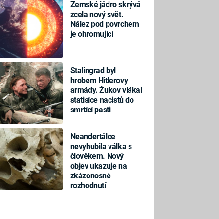
Zemské jádro skrývá
zcela nový svět.
Nález pod povrchem
je ohromující
Stalingrad byl
hrobem Hitlerovy
armády. Žukov vlákal
statisíce nacistů do
smrtící pasti
Neandertálce
nevyhubila válka s
člověkem. Nový
objev ukazuje na
zkázonosné
rozhodnutí