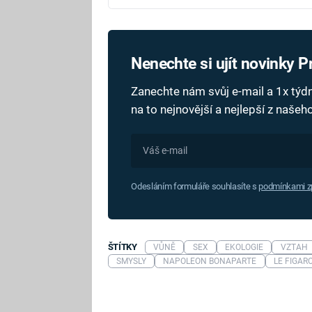
Nenechte si ujít novinky 
Zanechte nám svůj e-mail a 1x tý
na to nejnovější a nejlepší z naše
Odesláním formuláře souhlasíte s
podmínkami zp
ŠTÍTKY
VŮNĚ
SEX
EKOLOGIE
VZTAH
SMYSLY
NAPOLEON BONAPARTE
LE FIGAR