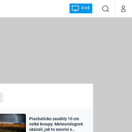
ŽIVĚ
Vyhledávání
Můj p
Prima+
ÁLKA
CNN Prima NEWS
Prima FRESH
Prima LIVING
LMY A
Prima Ženy
Prima LAJK
Prachaticko zasáhly 10 cm
osti
velké kroupy. Meteorologové
Sledujte nás
ukázali, jak to souvisí s