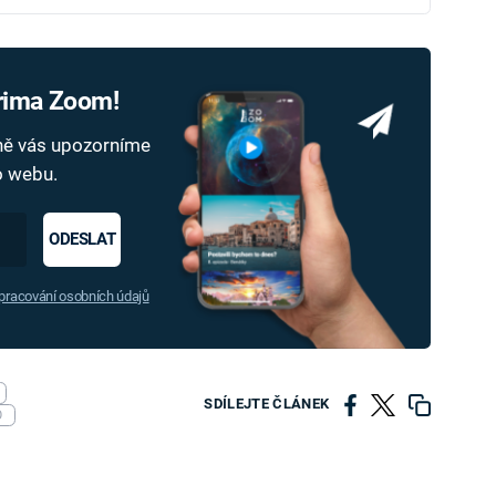
Prima Zoom!
dně vás upozorníme
ho webu.
ODESLAT
racování osobních údajů
SDÍLEJTE ČLÁNEK
O