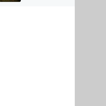
US
tornádem
RSUS
ZE A