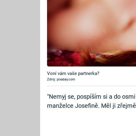
Voní vám vaše partnerka?
Zdroj: pixabay.com
"Nemyj se, pospíším si a do osmi
manželce Josefině. Měl ji zřejmě