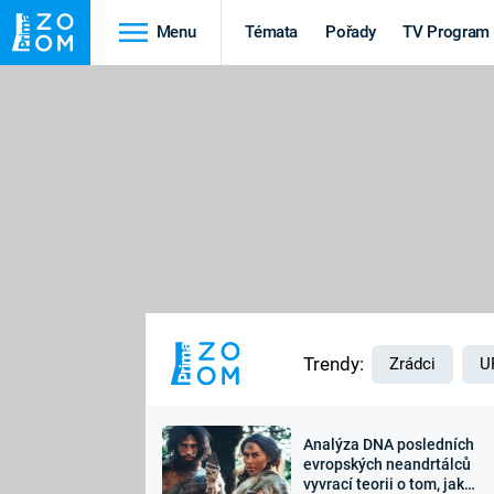
Menu
Témata
Pořady
TV Program
Cestování
Historie
HRADY A ZÁMKY
VIKINGOVÉ
HEDVÁBNÁ STEZKA
EPIDEMIE A
PANDEMIE
PŘÍRODA
STAROVĚKÝ EGYPT
Trendy:
Zrádci
U
Analýza DNA posledních
Druhá
Výročí
evropských neandrtálců
vyvrací teorii o tom, jak
světová válka