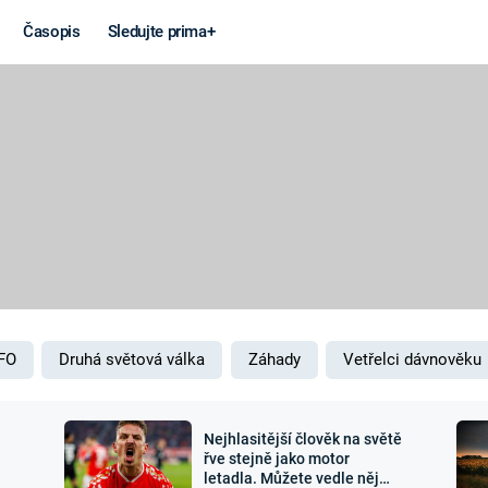
Časopis
Sledujte prima+
Věda a
Války
technika
STUDENÁ V
KORONAVIRUS
VÁLKA VE
VIETNAMU
VESMÍR
VÁLEČNÉ FI
MARS
SERIÁLY
FO
Druhá světová válka
Záhady
Vetřelci dávnověku
Nejhlasitější člověk na světě
Záhady a
Zajímav
řve stejně jako motor
letadla. Můžete vedle něj
konspirace