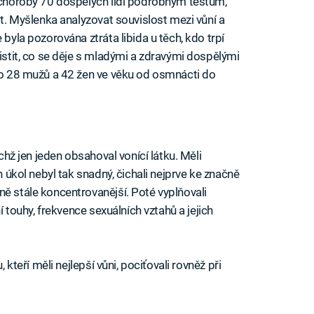
í choroby 70 dospělých lidí podrobným testům,
st. Myšlenka analyzovat souvislost mezi vůní a
 byla pozorována ztráta libida u těch, kdo trpí
jistit, co se děje s mladými a zdravými dospělými
ilo 28 mužů a 42 žen ve věku od osmnácti do
ichž jen jeden obsahoval vonící látku. Měli
h úkol nebyl tak snadný, čichali nejprve ke značně
ně stále koncentrovanější. Poté vyplňovali
ní touhy, frekvence sexuálních vztahů a jejich
, kteří měli nejlepší vůni, pociťovali rovněž při